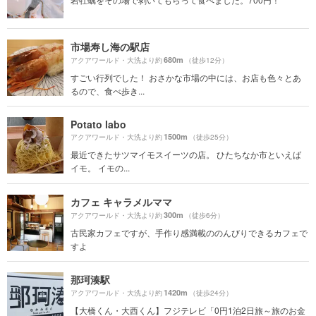
市場寿し海の駅店
680m
アクアワールド・大洗より約
（徒歩12分）
すごい行列でした！ おさかな市場の中には、お店も色々とあ
るので、食べ歩き...
Potato labo
1500m
アクアワールド・大洗より約
（徒歩25分）
最近できたサツマイモスイーツの店。 ひたちなか市といえば
イモ。 イモの...
カフェ キャラメルママ
300m
アクアワールド・大洗より約
（徒歩6分）
古民家カフェですが、手作り感満載ののんびりできるカフェで
すよ
那珂湊駅
1420m
アクアワールド・大洗より約
（徒歩24分）
【大橋くん・大西くん】フジテレビ「0円1泊2日旅～旅のお金