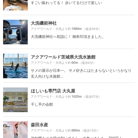
すごい賑わってる！ 歩いてるだけで楽しい
大洗磯前神社
1980m
アクアワールド・大洗より約
（徒歩34分）
大洗磯前神社へ初詣に！ 御朱印頂きました。
アクアワールド茨城県大洗水族館
60m
アクアワールド・大洗より約
（徒歩2分）
サメの展示が日本一。 サメ好きにはたまらないというかなり
玄人向けな水族館...
ほしいも専門店 大丸屋
1620m
アクアワールド・大洗より約
（徒歩27分）
干し芋の会館
森田水産
880m
アクアワールド・大洗より約
（徒歩15分）
岩牡蠣をその場で剥いてもらって食べました。700円！