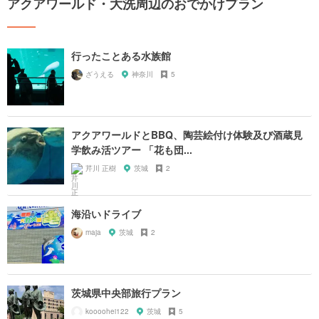
アクアワールド・大洗周辺のおでかけプラン
行ったことある水族館
ざうえる
神奈川
5
アクアワールドとBBQ、陶芸絵付け体験及び酒蔵見
学飲み活ツアー 「花も団...
芹川 正樹
茨城
2
海沿いドライブ
maja
茨城
2
茨城県中央部旅行プラン
koooohei122
茨城
5