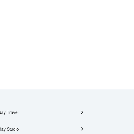
day Travel
day Studio