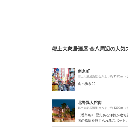
郷土大衆居酒屋 金八周辺の人気
南京町
1170m
郷土大衆居酒屋 金八より約
（
食べ歩き🚶‍♀️
北野異人館街
1300m
郷土大衆居酒屋 金八より約
（
〈番外編〉 歴史ある洋館が建ち
国の風情を感じられるスポット。中