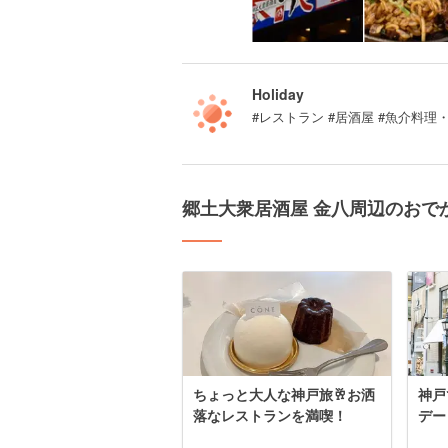
Holiday
#レストラン #居酒屋 #魚介料理
郷土大衆居酒屋 金八周辺のおで
ちょっと大人な神戸旅🥂お洒
神戸
落なレストランを満喫！
デー