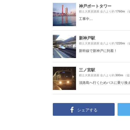
神戸ポートタワー
1760m
郷土大衆居酒屋 金八より約
（
工事中…
新神戸駅
1220m
郷土大衆居酒屋 金八より約
（
新幹線で新神戸に到着！
三ノ宮駅
300m
郷土大衆居酒屋 金八より約
（徒
淡路島へ行くためバスに乗り換え
シェアする