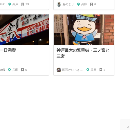
zuki
兵庫
23
おのまり
兵庫
0
一日満喫
神戸最大の繁華街・三ノ宮と
三宮
arrN
兵庫
6
関西が好っきゃねん
兵庫
3
ス