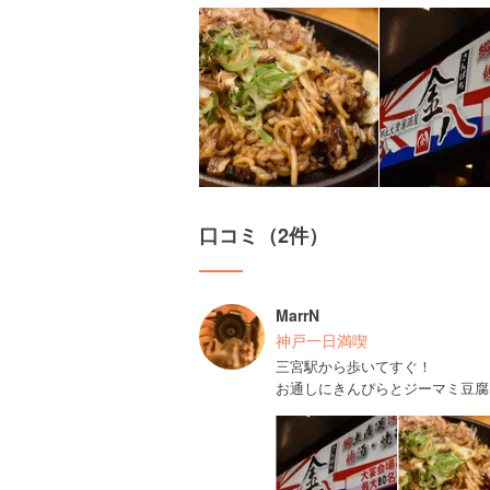
口コミ（2件）
MarrN
神戸一日満喫
三宮駅から歩いてすぐ！
お通しにきんぴらとジーマミ豆腐