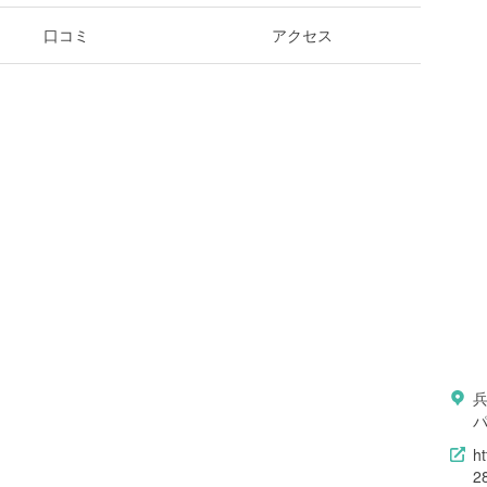
口コミ
アクセス
パ
h
2