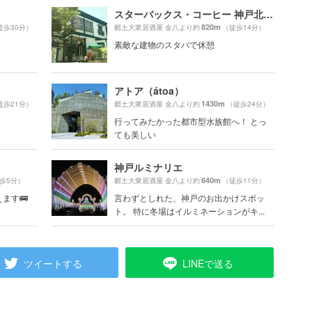
スターバックス・コーヒー 神戸北野異人館店（STARBUCKS COFFEE）
820m
徒歩30分）
郷土大衆居酒屋 金八より約
（徒歩14分）
素敵な建物のスタバで休憩
アトア（átoa）
1430m
徒歩21分）
郷土大衆居酒屋 金八より約
（徒歩24分）
行ってみたかった都市型水族館へ！ とっ
ても美しい
神戸ルミナリエ
640m
歩5分）
郷土大衆居酒屋 金八より約
（徒歩11分）
ます🚌
言わずとしれた、神戸のお出かけスポッ
ト。 特に冬場はイルミネーションがキ...
ツイートする
LINEで送る