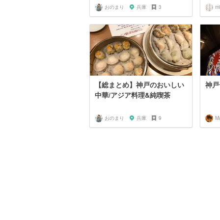
おのまり
兵庫
3
mi
【総まとめ】神戸のおいしい
神戸
中華/アジア料理&純喫茶
おのまり
兵庫
9
M