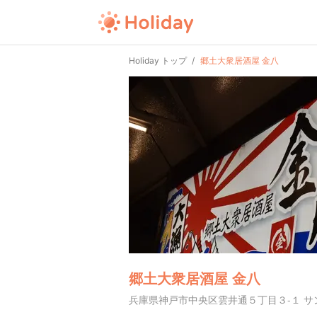
Holiday トップ
郷土大衆居酒屋 金八
郷土大衆居酒屋 金八
兵庫県神戸市中央区雲井通５丁目３-１ サ