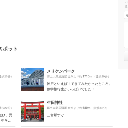
い
る
スポット
メリケンパーク
1710m
徒歩20分）
郷土大衆居酒屋 金八より約
（徒歩29分）
神戸といえば！できてみたかったところ。
修学旅行生がいっぱいでした！
生田神社
680m
徒歩22分）
郷土大衆居酒屋 金八より約
（徒歩12分）
並び、異
三宮駅すぐ
学...