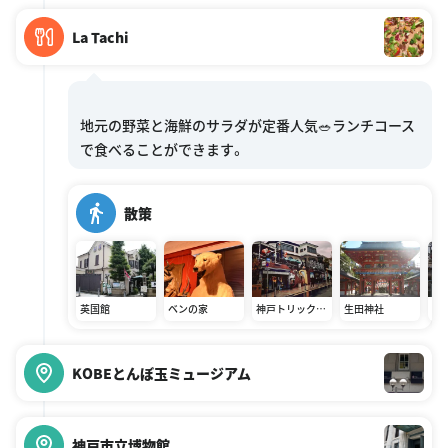
La Tachi
地元の野菜と海鮮のサラダが定番人気🥗ランチコース
散策
英国館
ベンの家
神戸トリックア
生田神社
二
ート 不思議な領
事館
KOBEとんぼ玉ミュージアム
神戸市立博物館