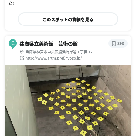
た！
このスポットの詳細を見る
兵庫県立美術館 芸術の館
C
393
兵庫県神戸市中央区脇浜海岸通１丁目１-１
http://www.artm.pref.hyogo.jp/