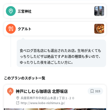
三宮神社
クアルト
食べログ百名店にも選出されたお店。生地が太くても
っちりしたピザは絶品です🍕お酒の種類も多いので、
このプランのスポット一覧
神戸にしむら珈琲店 北野坂店
A
315
兵庫県神戸市中央区山本通２丁目１-２０
http://www.kobe-nishimura.jp/