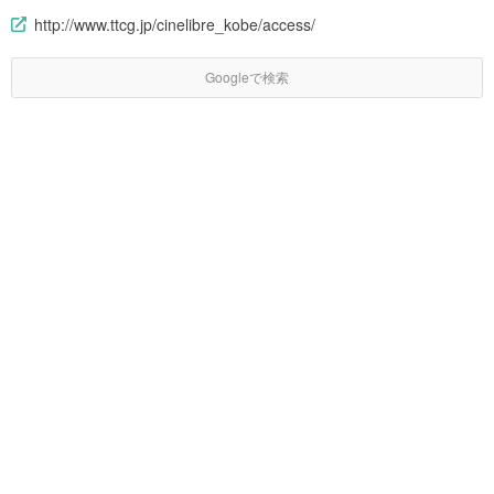
http://www.ttcg.jp/cinelibre_kobe/access/
Googleで検索