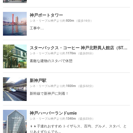
神戸ポートタワー
920m
シネ・リーブル神戸より約
（徒歩16分）
工事中…
スターバックス・コーヒー 神戸北野異人館店（STARBUCKS COFFEE）
1170m
シネ・リーブル神戸より約
（徒歩20分）
素敵な建物のスタバで休憩
新神戸駅
1920m
シネ・リーブル神戸より約
（徒歩32分）
新幹線で新神戸に到着！
神戸ハーバーランドumie
1340m
シネ・リーブル神戸より約
（徒歩23分）
👦👧子連れおすすめ トイザらス、百均、グルメ、スタバ、と
りあえずなんでも...