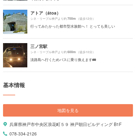
アトア（átoa）
700m
シネ・リーブル神戸より約
（徒歩12分）
行ってみたかった都市型水族館へ！ とっても美しい
三ノ宮駅
600m
シネ・リーブル神戸より約
（徒歩10分）
淡路島へ行くためバスに乗り換えます🚌
基本情報
地図を見る
兵庫県神戸市中央区浪花町５９ 神戸朝日ビルディング B1F
078-334-2126