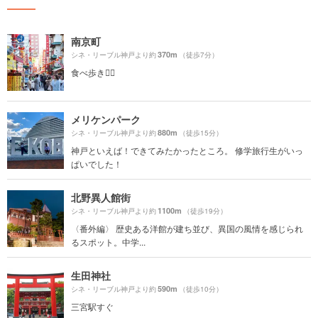
南京町
370m
シネ・リーブル神戸より約
（徒歩7分）
食べ歩き🚶‍♀️
メリケンパーク
880m
シネ・リーブル神戸より約
（徒歩15分）
神戸といえば！できてみたかったところ。 修学旅行生がいっ
ぱいでした！
北野異人館街
1100m
シネ・リーブル神戸より約
（徒歩19分）
〈番外編〉 歴史ある洋館が建ち並び、異国の風情を感じられ
るスポット。中学...
生田神社
590m
シネ・リーブル神戸より約
（徒歩10分）
三宮駅すぐ