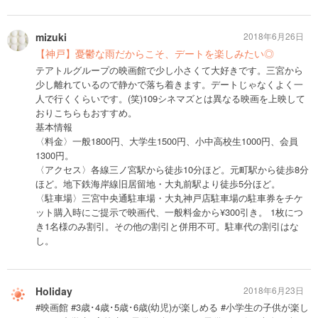
mizuki
2018年6月26日
【神戸】憂鬱な雨だからこそ、デートを楽しみたい◎
テアトルグループの映画館で少し小さくて大好きです。三宮から
少し離れているので静かで落ち着きます。デートじゃなくよく一
人で行くくらいです。(笑)109シネマズとは異なる映画を上映して
おりこちらもおすすめ。
基本情報
〈料金〉一般1800円、大学生1500円、小中高校生1000円、会員
1300円。
〈アクセス〉各線三ノ宮駅から徒歩10分ほど。元町駅から徒歩8分
ほど。地下鉄海岸線旧居留地・大丸前駅より徒歩5分ほど。
〈駐車場〉三宮中央通駐車場・大丸神戸店駐車場の駐車券をチケ
ット購入時にご提示で映画代、一般料金から¥300引き。 1枚につ
き1名様のみ割引。その他の割引と併用不可。駐車代の割引はな
し。
Holiday
2018年6月23日
#映画館 #3歳･4歳･5歳･6歳(幼児)が楽しめる #小学生の子供が楽し