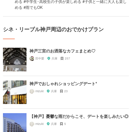
める #中学生･高校生の子供が楽しめる #子供と一緒に大人も楽し
める #雨でもOK
シネ・リーブル神戸周辺のおでかけプラン
神戸三宮のお洒落なカフェまとめ♡
田中愛
兵庫
257
神戸でおしゃれショッピングデート*
mizuki
兵庫
23
【神戸】憂鬱な雨だからこそ、デートを楽しみたい◎
mizuki
兵庫
5