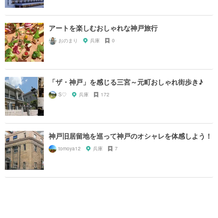
アートを楽しむおしゃれな神戸旅行
おのまり
兵庫
0
「ザ・神戸」を感じる三宮～元町おしゃれ街歩き♪
S♡
兵庫
172
神戸旧居留地を巡って神戸のオシャレを体感しよう！
tomoya12
兵庫
7