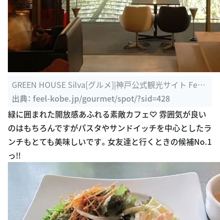
GREEN HOUSE Silva[グルメ]|神戸公式観光サイト Feel
KOBE
出典：
feel-kobe.jp/gourmet/spot/?sid=428
緑に囲まれた開放感あふれる素敵カフェ♡ 雰囲気が良い
のはもちろんですがパスタやサンドイッチを中心としたラ
ンチもとても美味しいです。女友達と行くときの候補No.1
っ!!