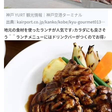
神戸 YURT 観光情報｜神戸空港ターミナル
出典：
kairport.co.jp/kanko/kobe/kyu-gourmet013.p
hp
地元の食材を使ったランチが人気です♪カラダにも良さそ
う＾＾ランチメニューにはドリンクバーがつくのでお得♪