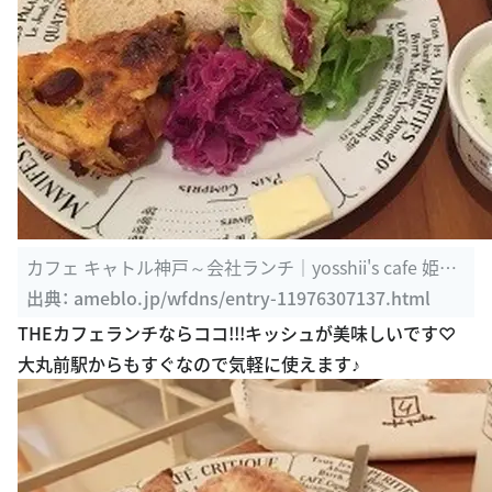
カフェ キャトル神戸～会社ランチ｜yosshii's cafe 姫路
市で ...
出典：
ameblo.jp/wfdns/entry-11976307137.html
THEカフェランチならココ!!!キッシュが美味しいです♡
大丸前駅からもすぐなので気軽に使えます♪