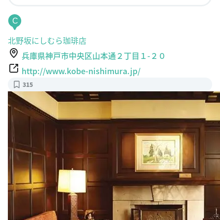
C
北野坂にしむら珈琲店
兵庫県神戸市中央区山本通２丁目１-２０
http://www.kobe-nishimura.jp/
315