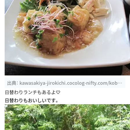
出典：
kawasakiya-jirokichi.cocolog-nifty.com/kobe/
2010/09/green-house-sil.html
日替わりランチもあるよ♡
日替わりもおいしいです。