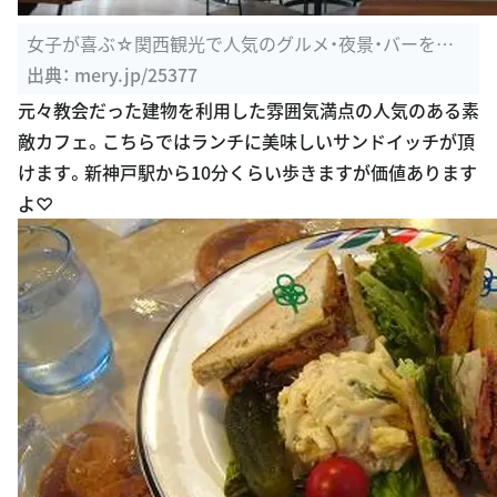
女子が喜ぶ☆関西観光で人気のグルメ・夜景・バーをピ
ックアップ ...
出典：
mery.jp/25377
元々教会だった建物を利用した雰囲気満点の人気のある素
敵カフェ。こちらではランチに美味しいサンドイッチが頂
けます。新神戸駅から10分くらい歩きますが価値あります
よ♡