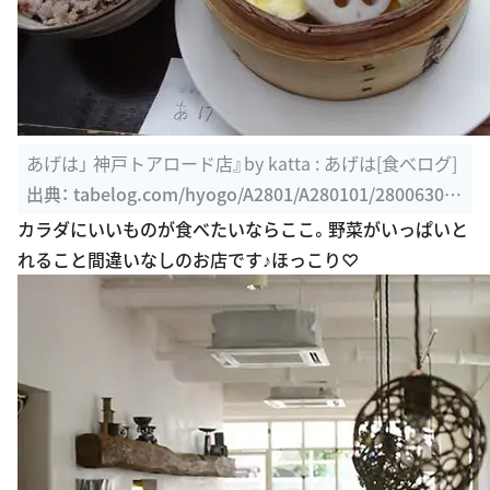
あげは」 神戸トアロード店』by katta : あげは[食べログ]
出典：
tabelog.com/hyogo/A2801/A280101/28006308/
dtlrvwlst/3574351
カラダにいいものが食べたいならここ。野菜がいっぱいと
れること間違いなしのお店です♪ほっこり♡