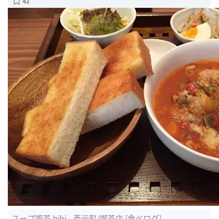
42
スープ喫茶 bibi - 西元町/喫茶店 [食べログ]