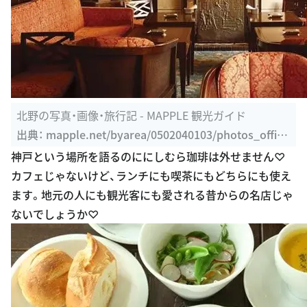
北野の写真・画像・旅行記 - MAPPLE 観光ガイド
出典：
mapple.net/byarea/0502040103/photos_offici
al_10.htm
神戸という場所を語るのににしむら珈琲は外せません♡
カフェじゃないけど、ランチにも喫茶にもどちらにも使え
ます。地元の人にも観光客にも愛される昔からの名店じゃ
ないでしょうか♡