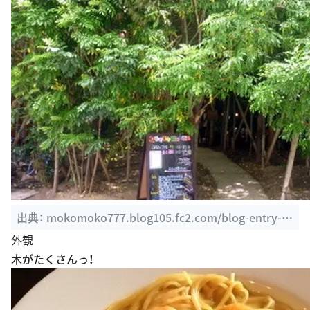
出典：
mokomoko777.blog105.fc2.com/blog-entry-1
547.html
外観
木がたくさんっ！