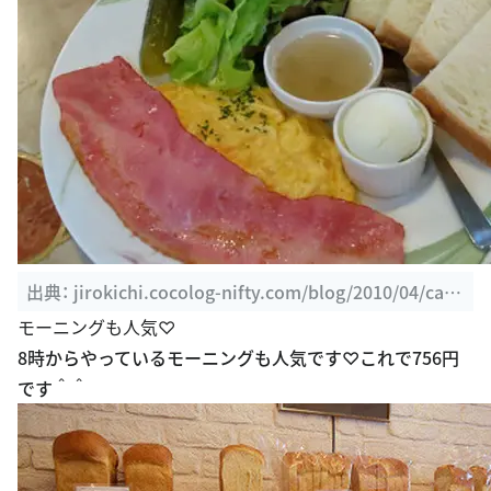
出典：
jirokichi.cocolog-nifty.com/blog/2010/04/cafe
-freundlieb.html
モーニングも人気♡
8時からやっているモーニングも人気です♡これで756円
です＾＾