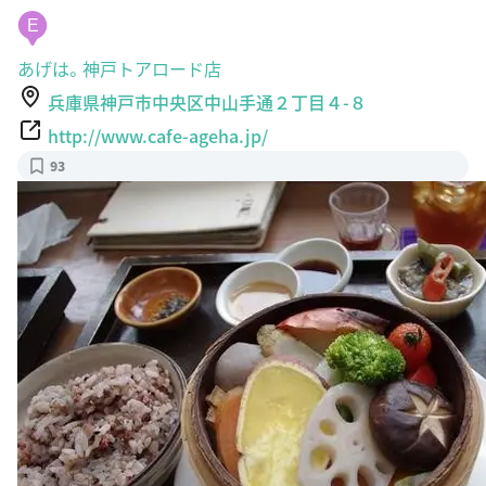
E
あげは。神戸トアロード店
兵庫県神戸市中央区中山手通２丁目４-８
http://www.cafe-ageha.jp/
93