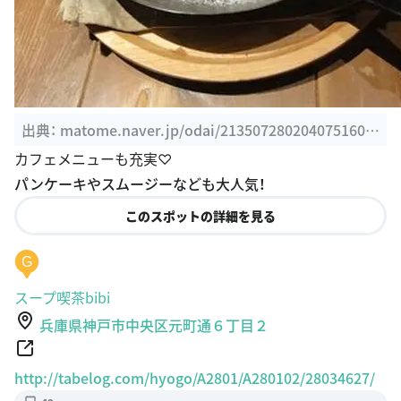
出典：
matome.naver.jp/odai/2135072802040751601/
2141631805744042603
カフェメニューも充実♡
パンケーキやスムージーなども大人気！
このスポットの詳細を見る
G
スープ喫茶bibi
兵庫県神戸市中央区元町通６丁目２
http://tabelog.com/hyogo/A2801/A280102/28034627/