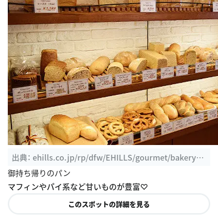
出典：
ehills.co.jp/rp/dfw/EHILLS/gourmet/bakery/0
8/index.php
御持ち帰りのパン
マフィンやパイ系など甘いものが豊富♡
このスポットの詳細を見る