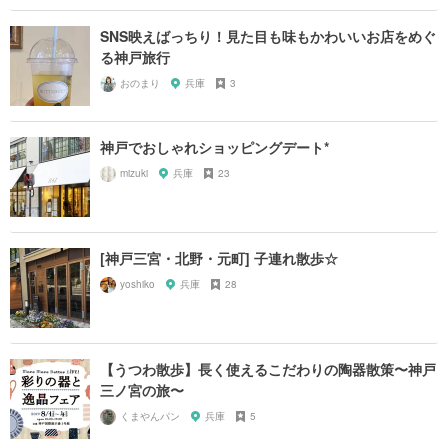
SNS映えばっちり！見た目も味もかわいいお店をめぐ
る神戸旅行
おのまり
兵庫
3
神戸でおしゃれショッピングデート*
mizuki
兵庫
23
[神戸三宮・北野・元町] 子連れ散歩☆
yoshiko
兵庫
28
【うつわ散歩】長く使えるこだわりの陶器散策〜神戸
三ノ宮の旅〜
くまやんパン
兵庫
5