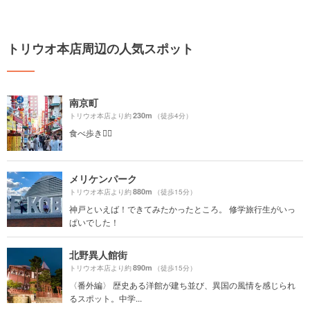
トリウオ本店周辺の人気スポット
南京町
230m
トリウオ本店より約
（徒歩4分）
食べ歩き🚶‍♀️
メリケンパーク
880m
トリウオ本店より約
（徒歩15分）
神戸といえば！できてみたかったところ。 修学旅行生がいっ
ぱいでした！
北野異人館街
890m
トリウオ本店より約
（徒歩15分）
〈番外編〉 歴史ある洋館が建ち並び、異国の風情を感じられ
るスポット。中学...