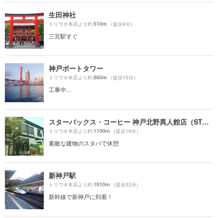
生田神社
510m
トリウオ本店より約
（徒歩9分）
三宮駅すぐ
神戸ポートタワー
860m
トリウオ本店より約
（徒歩15分）
工事中…
スターバックス・コーヒー 神戸北野異人館店（STARBUCKS COFFEE）
1100m
トリウオ本店より約
（徒歩19分）
素敵な建物のスタバで休憩
新神戸駅
1910m
トリウオ本店より約
（徒歩32分）
新幹線で新神戸に到着！