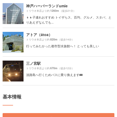
神戸ハーバーランドumie
1260m
トリウオ本店より約
（徒歩21分）
👦👧子連れおすすめ トイザらス、百均、グルメ、スタバ、と
りあえずなんでも...
アトア（átoa）
820m
トリウオ本店より約
（徒歩14分）
行ってみたかった都市型水族館へ！ とっても美しい
三ノ宮駅
670m
トリウオ本店より約
（徒歩12分）
淡路島へ行くためバスに乗り換えます🚌
基本情報