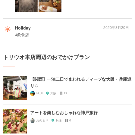
Holiday
2020年8月20日
#飲食店
トリウオ本店周辺のおでかけプラン
【関西】一泊二日でまわれるディープな大阪・兵庫巡
り♡
s2_k
大阪
22
アートを楽しむおしゃれな神戸旅行
おのまり
兵庫
0