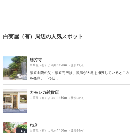
白菊屋（有）周辺の人気スポット
総持寺
1120m
白菊屋（有）より約
（徒歩19分）
藤原山蔭の父・藤原高房は、漁師が大亀を捕獲しているところ
を発見。 「今日...
カモシカ雑貨店
1460m
白菊屋（有）より約
（徒歩25分）
ねき
1450m
白菊屋（有）より約
（徒歩25分）