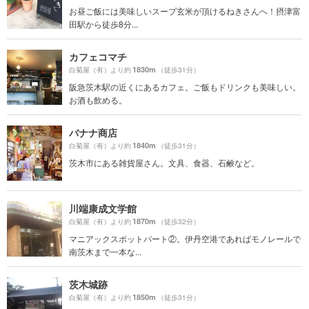
お昼ご飯には美味しいスープ玄米が頂けるねきさんへ！摂津富
田駅から徒歩8分...
カフェコマチ
1830m
白菊屋（有）より約
（徒歩31分）
阪急茨木駅の近くにあるカフェ。ご飯もドリンクも美味しい。
お酒も飲める。
バナナ商店
1840m
白菊屋（有）より約
（徒歩31分）
茨木市にある雑貨屋さん。文具、食器、石鹸など。
川端康成文学館
1870m
白菊屋（有）より約
（徒歩32分）
マニアックスポットパート②。伊丹空港であればモノレールで
南茨木まで一本な...
茨木城跡
1850m
白菊屋（有）より約
（徒歩31分）