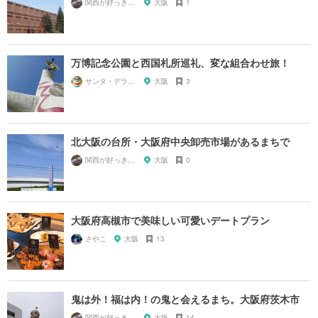
関西が好っきゃねん
大阪
1
万博記念公園と西国札所巡礼、変な組合わせ旅！
サンタ・デラックス
大阪
3
北大阪の台所・大阪府中央卸売市場があるまちで
関西が好っきゃねん
大阪
0
大阪府高槻市で美味しい可愛いデートプラン
さやこ
大阪
13
鬼は外！福は内！の鬼と会えるまち。大阪府茨木市
関西が好っきゃねん
大阪
14