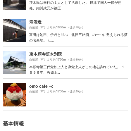
茨木氏は奉行の１人として活躍した。 摂津で国人一揆が勃
発、細川政元が鎮圧...
寿酒造
1030m
白菊屋（有）より約
（徒歩18分）
富田は池田、伊丹と並ぶ「北摂三銘酒」の一つに数えられる酒
の名産地。 江...
東本願寺茨木別院
1760m
白菊屋（有）より約
（徒歩30分）
本願寺第三代覚如上人と存覚上人がこの地を訪れていた。 １
５９６年、教如上...
omo cafe +c
1700m
白菊屋（有）より約
（徒歩29分）
基本情報