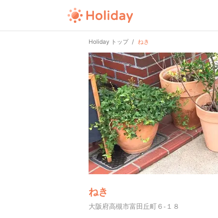
Holiday トップ
ねき
ねき
大阪府高槻市富田丘町６-１８