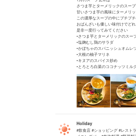
さつま芋とターメリックのスープ
甘いさつま芋の風味にターメリッ
この濃厚なスープの中にプチプチ
おばんざいも優しい味付けでどれ
是非一度行ってみてください
•さつま芋とターメリックのスー
•塩麹むし鶏のサラダ
•かぼちゃのスパニッシュオムレ
•大根の柚子マリネ
•キヌアのスパイス炒め
•とろとろ白菜のココナッツミル
Holiday
#飲食店 #ショッピング #レスト