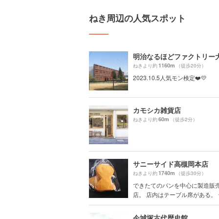
ねき周辺の人気スポット
明治なるほどファクトリー
1160m
ねきより約
（徒歩20分）
2023.10.5人気モン検定❤️💛
カモシカ雑貨店
60m
ねきより約
（徒歩2分）
サニーサイド高槻岡本店
1740m
ねきより約
（徒歩30分）
できたてのパンを中心に製造販
店。 店内はテーブル席がある。 テ.
今城塚古代歴史館