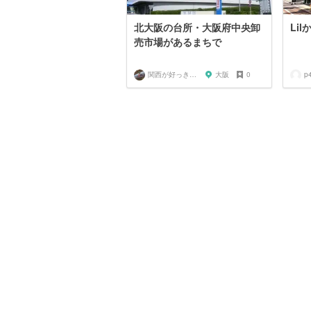
北大阪の台所・大阪府中央卸
Li
売市場があるまちで
関西が好っきゃねん
大阪
0
p