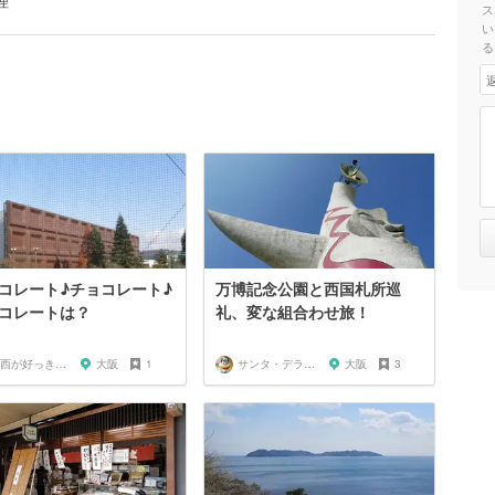
理
ス
い
る
コレート♪チョコレート♪
万博記念公園と西国札所巡
コレートは？
礼、変な組合わせ旅！
関西が好っきゃねん
大阪
1
サンタ・デラックス
大阪
3