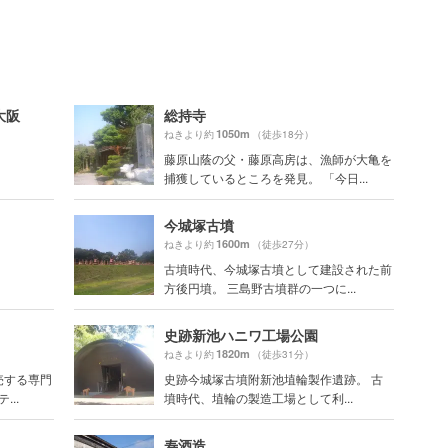
大阪
総持寺
1050m
ねきより約
（徒歩18分）
藤原山蔭の父・藤原高房は、漁師が大亀を
捕獲しているところを発見。 「今日...
今城塚古墳
1600m
ねきより約
（徒歩27分）
古墳時代、今城塚古墳として建設された前
方後円墳。 三島野古墳群の一つに...
史跡新池ハニワ工場公園
1820m
ねきより約
（徒歩31分）
売する専門
史跡今城塚古墳附新池埴輪製作遺跡。 古
..
墳時代、埴輪の製造工場として利...
寿酒造