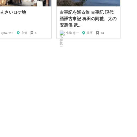
lかんさいロケ地
古事記を巡る旅 古事記 現代
語譯古事記 稗田の阿禮、太の
安萬侶 武...
47j9w7r5d
京都
6
小柳 恵一
兵庫
43