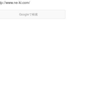
tp://www.ne-ki.com/
Googleで検索