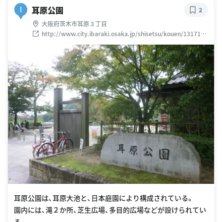
耳原公園
I
2
大阪府茨木市耳原３丁目
http://www.city.ibaraki.osaka.jp/shisetsu/kouen/1317109
203347.html
耳原公園は、耳原大池と、日本庭園により構成されている。
園内には、滝２か所、芝生広場、多目的広場などが設けられてい
る。