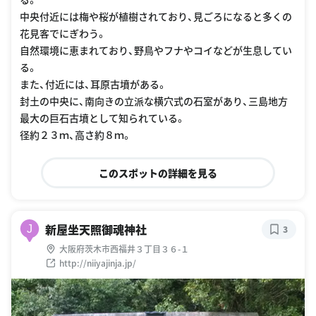
中央付近には梅や桜が植樹されており、見ごろになると多くの
花見客でにぎわう。
自然環境に恵まれており、野鳥やフナやコイなどが生息してい
る。
また、付近には、耳原古墳がある。
封土の中央に、南向きの立派な横穴式の石室があり、三島地方
最大の巨石古墳として知られている。
径約２３ｍ、高さ約８ｍ。
このスポットの詳細を見る
新屋坐天照御魂神社
J
3
大阪府茨木市西福井３丁目３６-１
http://niiyajinja.jp/