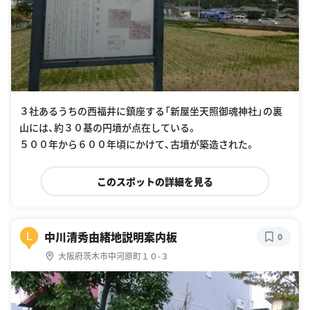
３社あるうちの西福井に鎮座する「新屋坐天照御魂神社」の裏
山には、約３０基の円墳が点在している。
５００年から６００年頃にかけて、古墳が築造された。
このスポットの詳細を見る
中川清秀由緒地説明案内板
L
0
大阪府茨木市中河原町１０-３