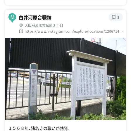
白井河原合戦跡
M
1
大阪府茨木市耳原３丁目
https://www.instagram.com/explore/locations/12067143
99470373
１５６８年、猪名寺の戦いが勃発。