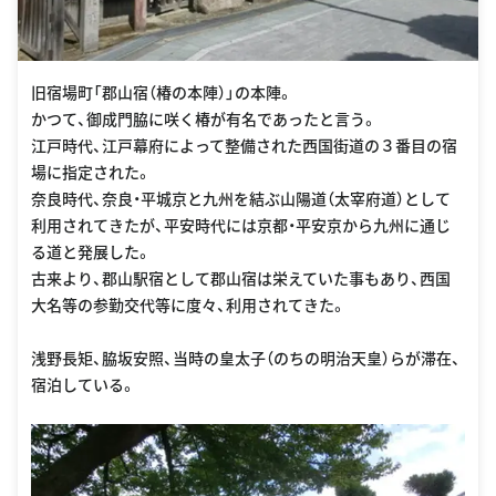
旧宿場町「郡山宿（椿の本陣）」の本陣。
かつて、御成門脇に咲く椿が有名であったと言う。
江戸時代、江戸幕府によって整備された西国街道の３番目の宿
場に指定された。
奈良時代、奈良・平城京と九州を結ぶ山陽道（太宰府道）として
利用されてきたが、平安時代には京都・平安京から九州に通じ
る道と発展した。
古来より、郡山駅宿として郡山宿は栄えていた事もあり、西国
大名等の参勤交代等に度々、利用されてきた。
浅野長矩、脇坂安照、当時の皇太子（のちの明治天皇）らが滞在、
宿泊している。