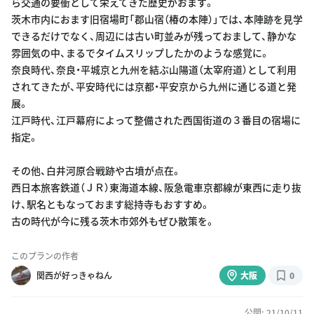
ら交通の要衝として栄えてきた歴史がおます。
茨木市内におます旧宿場町「郡山宿（椿の本陣）」では、本陣跡を見学
できるだけでなく、周辺には古い町並みが残っておまして、静かな
雰囲気の中、まるでタイムスリップしたかのような感覚に。
奈良時代、奈良・平城京と九州を結ぶ山陽道（太宰府道）として利用
されてきたが、平安時代には京都・平安京から九州に通じる道と発
展。
江戸時代、江戸幕府によって整備された西国街道の３番目の宿場に
指定。
その他、白井河原合戦跡や古墳が点在。
西日本旅客鉄道（ＪＲ）東海道本線、阪急電車京都線が東西に走り抜
け、駅名ともなっておます総持寺もおすすめ。
古の時代が今に残る茨木市郊外もぜひ散策を。
このプランの作者
関西が好っきゃねん
大阪
0
公開: 21/10/11