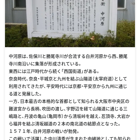
中河原は、佐保川と勝尾寺川が合流する白井河原から西、勝尾
寺川南沿いに集落が形成されている。
東西には江戸時代から続く「西国街道」がある。
奈良時代、奈良・平城京と九州を結ぶ山陽道（太宰府道）として
利用されてきたが、平安時代には京都・平安京から九州に通じ
る道と発展した。
一方、日本最古の本格的な首都として知られる大阪市中央区の
難波宮から長柄、吹田の渡し、宇野辺を経て山陽道に通じる三
嶋路と、丹波の亀山（亀岡市）から清坂峠を越え、忍頂寺、大岩か
ら福井を結ぶ清坂越道の２本の南北道の結節点となった。
１５７１年、白井河原の戦いが勃発。
この戦いで活躍した中川清秀が生まれた由緒地としても知られ