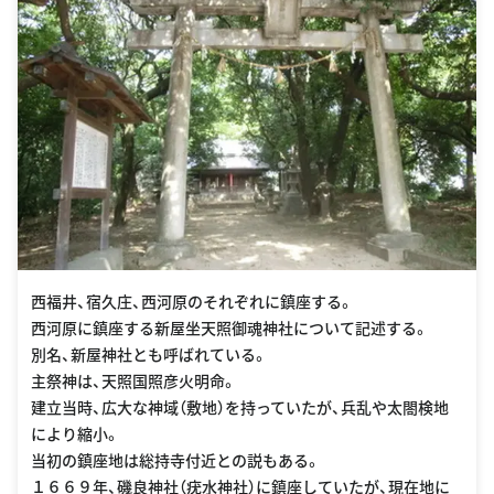
西福井、宿久庄、西河原のそれぞれに鎮座する。
西河原に鎮座する新屋坐天照御魂神社について記述する。
別名、新屋神社とも呼ばれている。
主祭神は、天照国照彦火明命。
建立当時、広大な神域（敷地）を持っていたが、兵乱や太閤検地
により縮小。
当初の鎮座地は総持寺付近との説もある。
１６６９年、磯良神社（疣水神社）に鎮座していたが、現在地に