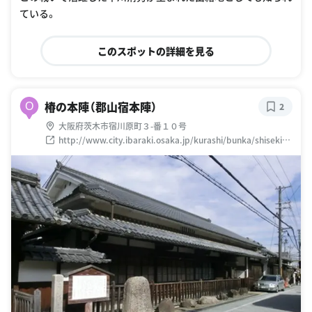
ている。
このスポットの詳細を見る
椿の本陣（郡山宿本陣）
O
2
大阪府茨木市宿川原町３-番１０号
http://www.city.ibaraki.osaka.jp/kurashi/bunka/shiseki/s
houkai/1315375974775.html