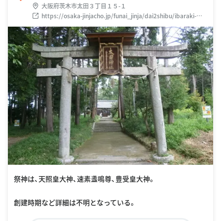
大阪府茨木市太田３丁目１５-１
https://osaka-jinjacho.jp/funai_jinja/dai2shibu/ibaraki-
city/02032ohdajinja.html
祭神は、天照皇大神、速素盞鳴尊、豊受皇大神。
創建時期など詳細は不明となっている。