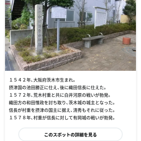
１５４２年、大阪府茨木市生まれ。
摂津国の池田勝正に仕え、後に織田信長に仕えた。
１５７２年、荒木村重と共に白井河原の戦いが勃発。
織田方の和田惟政を討ち取り、茨木城の城主となった。
信長が村重を摂津の国主に据え、清秀もそれに従った。
１５７８年、村重が信長に対して有岡城の戦いが勃発。
このスポットの詳細を見る