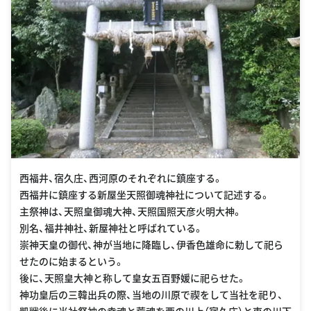
西福井、宿久庄、西河原のそれぞれに鎮座する。
西福井に鎮座する新屋坐天照御魂神社について記述する。
主祭神は、天照皇御魂大神、天照国照天彦火明大神。
別名、福井神社、新屋神社と呼ばれている。
崇神天皇の御代、神が当地に降臨し、伊香色雄命に勅して祀ら
せたのに始まるという。
後に、天照皇大神と称して皇女五百野媛に祀らせた。
神功皇后の三韓出兵の際、当地の川原で禊をして当社を祀り、
凱戦後に当社祭神の幸魂と荒魂を西の川上（宿久庄）と東の川下