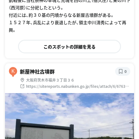
（西河原）に分祀したという。
付近には、約３０基の円墳からなる新屋古墳群がある。
１５２７年、兵乱により衰退したが、領主中川清秀によって再
興。
このスポットの詳細を見る
新屋神社古墳群
K
0
大阪府茨木市福井３丁目３６
https://sitereports.nabunken.go.jp/files/attach/6/6763/5
038_1_%E5%8F%A4%E5%A2%B3.pdf