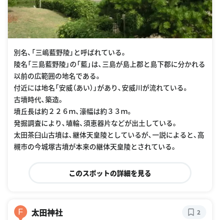
別名、「三嶋藍野陵」と呼ばれている。
陵名「三島藍野陵」の「藍」は、三島が島上郡と島下郡に分かれる
以前の広範囲の地名である。
付近には地名「安威（あい）」があり、安威川が流れている。
古墳時代、築造。
墳丘長は約２２６ｍ、濠幅は約３３ｍ。
発掘調査により、埴輪、須恵器片などが出土している。
太田茶臼山古墳は、継体天皇陵としているが、一説によると、高
槻市の今城塚古墳が本来の継体天皇陵とされている。
このスポットの詳細を見る
太田神社
F
2