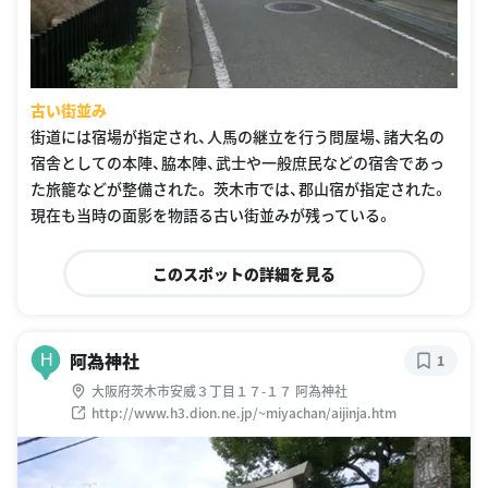
古い街並み
街道には宿場が指定され、人馬の継立を行う問屋場、諸大名の
宿舎としての本陣、脇本陣、武士や一般庶民などの宿舎であっ
た旅籠などが整備された。 茨木市では、郡山宿が指定された。
現在も当時の面影を物語る古い街並みが残っている。
このスポットの詳細を見る
阿為神社
H
1
大阪府茨木市安威３丁目１７-１７ 阿為神社
http://www.h3.dion.ne.jp/~miyachan/aijinja.htm