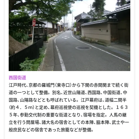
西国街道
江戸時代、京都の羅城門（東寺口）から下関の赤間関まで続く街
道の一つとして整備。 別名、近世山陽道、西国路、中国街道、中
国路、山陽路などとも呼ばれている。 江戸幕府は、道幅二間半
（約４．５ｍ）と定め、幕府巡視使の巡視を契機とした。 １６３
５年、参勤交代制の重要な街道となり、宿場を指定。 人馬の継
立を行う問屋場、諸大名の宿舎としての本陣、脇本陣、武士や一
般庶民などの宿舎であった旅籠などが整備。