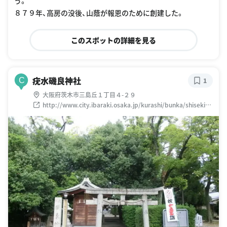
う。
８７９年、高房の没後、山蔭が報恩のために創建した。
このスポットの詳細を見る
疣水磯良神社
C
1
大阪府茨木市三島丘１丁目４-２９
http://www.city.ibaraki.osaka.jp/kurashi/bunka/shiseki/s
houkai/1315373269146.html