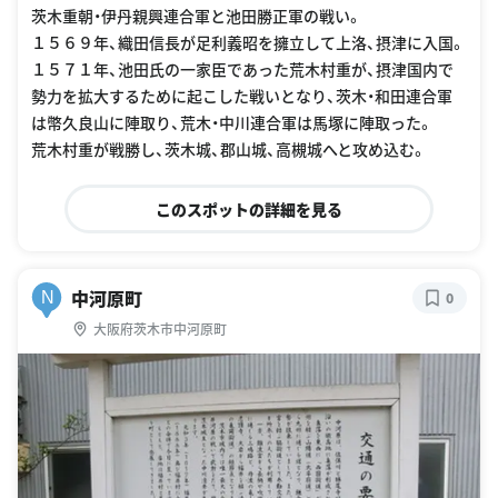
茨木重朝・伊丹親興連合軍と池田勝正軍の戦い。
１５６９年、織田信長が足利義昭を擁立して上洛、摂津に入国。
１５７１年、池田氏の一家臣であった荒木村重が、摂津国内で
勢力を拡大するために起こした戦いとなり、茨木・和田連合軍
は幣久良山に陣取り、荒木・中川連合軍は馬塚に陣取った。
荒木村重が戦勝し、茨木城、郡山城、高槻城へと攻め込む。
このスポットの詳細を見る
中河原町
N
0
大阪府茨木市中河原町