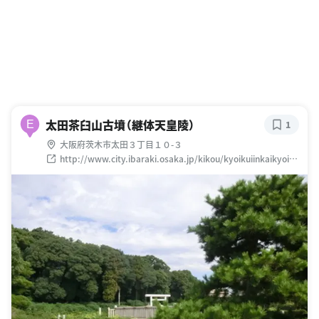
太田茶臼山古墳（継体天皇陵）
E
1
大阪府茨木市太田３丁目１０-３
http://www.city.ibaraki.osaka.jp/kikou/kyoikuiinkaikyoiku
soumu/syakaikyoiku/menu/shisekishokai/chausuyama.ht
ml