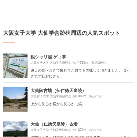
大阪女子大学 大仙学舎跡碑周辺の人気スポット
銀シャリ屋 ゲコ亭
1720m
大阪女子大学 大仙学舎跡碑より約
（徒歩29分）
連日の食べ歩きで疲れてた胃でも美味しく頂きました。 食べ
きれず鮭おにぎり...
大仙陵古墳（伝仁徳天皇陵）
380m
大阪女子大学 大仙学舎跡碑より約
（徒歩7分）
上から見るか横から見るか（笑）
大仙（仁徳天皇陵）古墳
370m
大阪女子大学 大仙学舎跡碑より約
（徒歩7分）