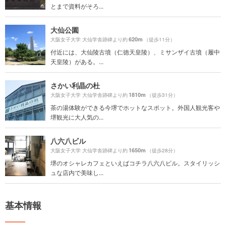
とまで資料がそろ...
大仙公園
620m
大阪女子大学 大仙学舎跡碑より約
（徒歩11分）
付近には、大仙陵古墳（仁徳天皇陵）、ミサンザイ古墳（履中
天皇陵）がある。...
さかい利晶の杜
1810m
大阪女子大学 大仙学舎跡碑より約
（徒歩31分）
茶の湯体験ができる今堺でホットなスポット。外国人観光客や
堺観光に大人気の...
八六八ビル
1650m
大阪女子大学 大仙学舎跡碑より約
（徒歩28分）
堺のオシャレカフェといえばコチラ八六八ビル。スタイリッシ
ュな店内で美味し...
基本情報