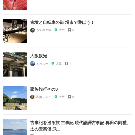
古墳と自転車の街 堺市で遊ぼう！
糸で凌ぐ歌
大阪
5
大阪観光
とっしー
大阪
1
家族旅行その3
名無しさん
大阪
0
古事記を巡る旅 古事記 現代語譯古事記 稗田の阿禮、
太の安萬侶 武...