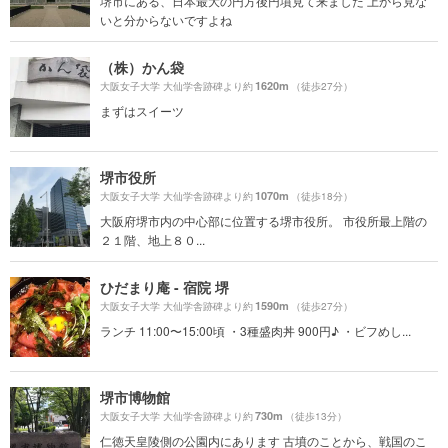
堺市にある、日本最大の円方後円墳見て来ました 上から見な
いと分からないですよね
（株）かん袋
1620m
大阪女子大学 大仙学舎跡碑より約
（徒歩27分）
まずはスイーツ
堺市役所
1070m
大阪女子大学 大仙学舎跡碑より約
（徒歩18分）
大阪府堺市内の中心部に位置する堺市役所。 市役所最上階の
２１階、地上８０...
ひだまり庵 - 宿院 堺
1590m
大阪女子大学 大仙学舎跡碑より約
（徒歩27分）
ランチ 11:00〜15:00頃 ・3種盛肉丼 900円♪ ・ビフめし...
堺市博物館
730m
大阪女子大学 大仙学舎跡碑より約
（徒歩13分）
仁徳天皇陵側の公園内にあります 古墳のことから、戦国のこ