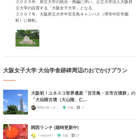
２００５年、府立大学の統合・再編に伴い、公立大学法人大阪府
立大学の設置する「大阪女子大学」となる。
２００７年、大阪府立大学中百舌鳥キャンパス（堺市中区学園
町）に移転。
大阪女子大学 大仙学舎跡碑周辺のおでかけプラン
大阪初！ユネスコ世界遺産「百舌鳥・古市古墳群」の
「大仙陵古墳（大山陵、仁...
関西が好っきゃねん
大阪
11
関西ランチ (随時更新中)
＊mayumi＊
大阪
27