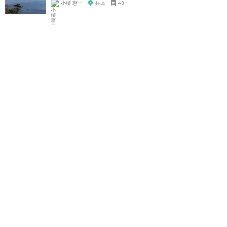
小柳 恵一
兵庫
43