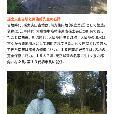
孫太夫山古墳と南治好先生の石碑
古墳時代、孫太夫山古墳は、前方後円墳（帆立貝式）として築造。
名称は、江戸時代、大鳥郡中筋村庄屋南孫太夫氏の所有であっ
たことに由来。 明治時代、大仙陵陪塚と改称。 大仙陵の濠水は
古くから農地用水として利用されてきた。 代々庄屋として営ん
できた南家は陵池の修復に尽力。 １８世南治好先生は、古墳の
完全保存に尽力。 １８８７年、天正以来の名家に生れ、泉北郡
向井村々長、第１３代堺市長に就任。