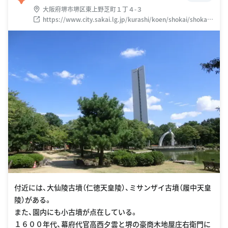
大阪府堺市堺区東上野芝町１丁４-３
https://www.city.sakai.lg.jp/kurashi/koen/shokai/shokai/
daisen.html
付近には、大仙陵古墳（仁徳天皇陵）、ミサンザイ古墳（履中天皇
陵）がある。
また、園内にも小古墳が点在している。
１６００年代、幕府代官高西夕雲と堺の豪商木地屋庄右衛門に