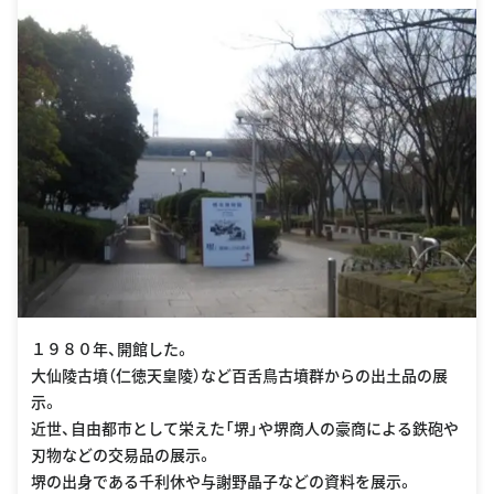
１９８０年、開館した。
大仙陵古墳（仁徳天皇陵）など百舌鳥古墳群からの出土品の展
示。
近世、自由都市として栄えた「堺」や堺商人の豪商による鉄砲や
刃物などの交易品の展示。
堺の出身である千利休や与謝野晶子などの資料を展示。