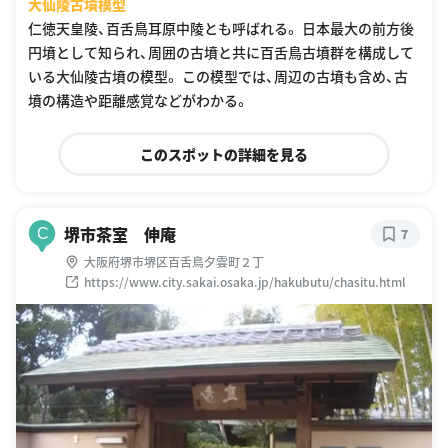
大仙陵古墳模型
仁徳天皇陵、百舌鳥耳原中陵とも呼ばれる。 日本最大の前方後
円墳として知られ、周囲の古墳と共に百舌鳥古墳群を構成して
いる大仙陵古墳の模型。 この模型では、周辺の古墳も含め、古
墳の構造や距離感覚などがわかる。
このスポットの詳細を見る
堺市茶室 伸庵
C
7
大阪府堺市堺区百舌鳥夕雲町２丁
https://www.city.sakai.osaka.jp/hakubutu/chasitu.html