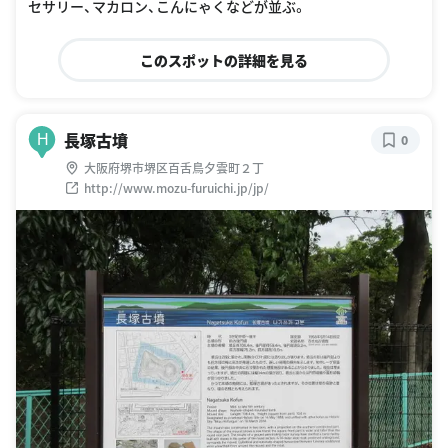
セサリー、マカロン、こんにゃくなどが並ぶ。
このスポットの詳細を見る
長塚古墳
H
0
大阪府堺市堺区百舌鳥夕雲町２丁
http://www.mozu-furuichi.jp/jp/