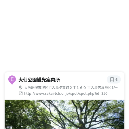
大仙公園観光案内所
E
6
大阪府堺市堺区百舌鳥夕雲町２丁１６０ 百舌鳥古墳群ビジタ
ーセンター内
http://www.sakai-tcb.or.jp/spot/spot.php?id=350