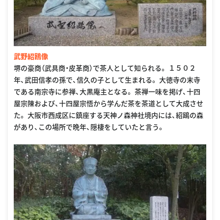
武野紹鴎像
堺の豪商（武具商・皮革商）で茶人として知られる。 １５０２
年、武田信孝の孫で、信久の子として生まれる。 大徳寺の末寺
である南宗寺に参禅、大黒庵主となる。 茶禅一味を掲げ、十四
屋宗陳および、十四屋宗悟から学んだ茶を茶道として大成させ
た。 大阪市西成区に鎮座する天神ノ森神社境内には、紹鴎の森
があり、この場所で晩年、隠棲をしていたと言う。