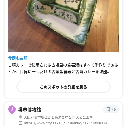
食器も古墳
古墳カレーで使用される古墳型の食器類はすべて手作りである
とか。 世界に一つだけの古墳型食器と古墳カレーを堪能。
このスポットの詳細を見る
堺市博物館
J
40
大阪府堺市堺区百舌鳥夕雲町２丁 大仙公園内
https://www.city.sakai.lg.jp/kanko/hakubutsukan/