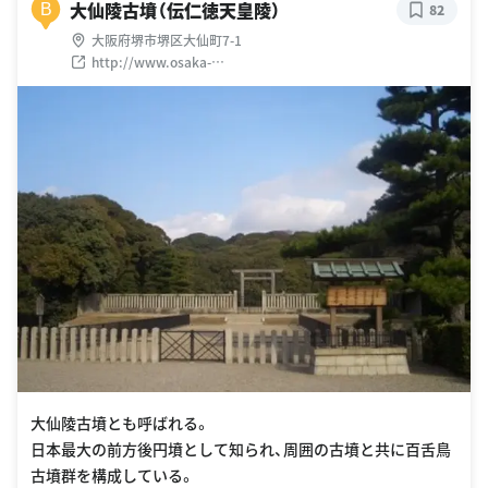
大仙陵古墳（伝仁徳天皇陵）
B
82
大阪府堺市堺区大仙町7-1
http://www.osaka-
info.jp/jp/search/detail/sightseeing_897.html
大仙陵古墳とも呼ばれる。
日本最大の前方後円墳として知られ、周囲の古墳と共に百舌鳥
古墳群を構成している。