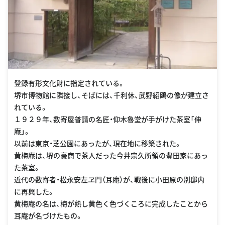
登録有形文化財に指定されている。
堺市博物館に隣接し、そばには、千利休、武野紹鴎の像が建立さ
れている。
１９２９年、数寄屋普請の名匠・仰木魯堂が手がけた茶室「伸
庵」。
以前は東京・芝公園にあったが、現在地に移築された。
黄梅庵は、堺の豪商で茶人だった今井宗久所領の豊田家にあっ
た茶室。
近代の数寄者・松永安左ヱ門（耳庵）が、戦後に小田原の別邸内
に再興した。
黄梅庵の名は、梅が熟し黄色く色づくころに完成したことから
耳庵が名づけたもの。