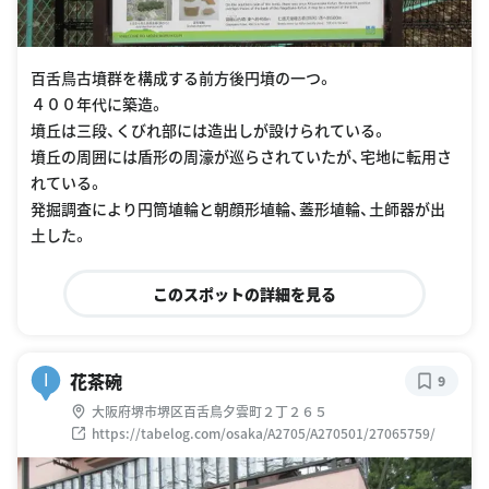
百舌鳥古墳群を構成する前方後円墳の一つ。
４００年代に築造。
墳丘は三段、くびれ部には造出しが設けられている。
墳丘の周囲には盾形の周濠が巡らされていたが、宅地に転用さ
れている。
発掘調査により円筒埴輪と朝顔形埴輪、蓋形埴輪、土師器が出
土した。
このスポットの詳細を見る
花茶碗
I
9
大阪府堺市堺区百舌鳥夕雲町２丁２６５
https://tabelog.com/osaka/A2705/A270501/27065759/