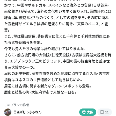
かつて、中国やポルトガル、スペインなど海外との貿易（日明貿易・
南蛮貿易）が盛んで、海外の文化をいち早く取り入れ、戦国時代には
線香、傘、鉄砲など「ものづくり」としての礎を築き、その時に訪れ
た宣教師ザビエルらは堺の隆盛ぶりに驚き、「東洋のベニス」と絶
賛。
また、堺は織田信長、豊臣秀吉に仕えた千利休と千利休の師匠にあ
たる武野紹鴎らを輩出。
今でも先人たちの偉業は語り継がれてはりまんな。
さらに、前方後円墳の大仙陵（仁徳天皇陵）古墳は世界最大規模を誇
り、エジプトのクフ王のピラミッド、中国の秦の始皇帝陵と並ぶ世
界三大墳墓の一つ。
周辺の羽曳野市、藤井寺市を含めた地域に点在する百舌鳥・古市古
墳群はユネスコの世界遺産として動きはじめた。
周辺には古墳に関する新たなグルメ・スポットも登場。
歴史と技術の町・大阪府堺市で素敵な一日を。
このプランの作者
関西が好っきゃねん
大阪
11