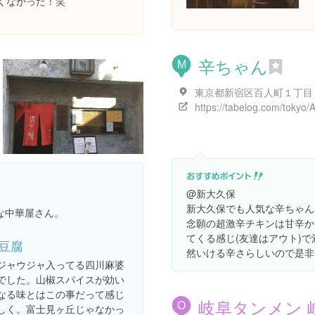
くなかった！笑
辛ちゃん
M
@新大久保
新大久保でも人気な辛ちゃん
な中華屋さん。
念願の超激辛チキンは甘辛か
てくる感じ(友達はアウト)で
豆腐
然いける辛さらしいので是非
ジャウジャ入ってる四川麻婆
でした。山椒スパイスが効い
なる味とはこの事だって感じ
岐阜タンメン 
O
しく。富士見ヶ丘じゃなかっ