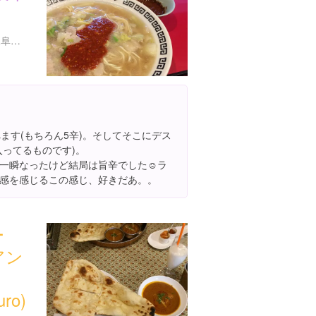
岐阜県岐阜市手力町３８ 岐阜市手力町３８-１
ます(もちろん5辛)。そしてそこにデス
入ってるものです)。
一瞬なったけど結局は旨辛でした☺️ラ
感を感じるこの感じ、好きだあ。。
ー
アン
uro)