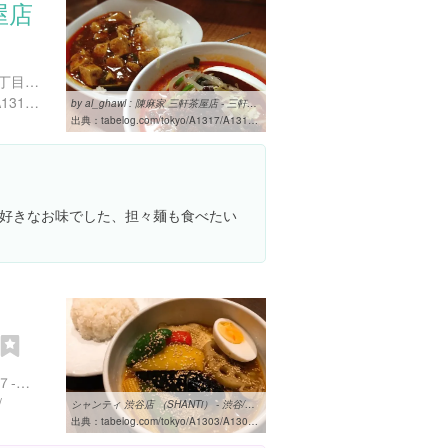
屋店
東京都世田谷区三軒茶屋２丁目１３-２２
https://tabelog.com/tokyo/A1317/A131706/13126845/
by al_ghawl : 陳麻家 三軒茶屋店 - 三軒茶屋/四川料理 [食べログ]
出典：
tabelog.com/tokyo/A1317/A131706/13126845/dtlrvwlst/31070371
好きなお味でした、担々麺も食べたい
東京都渋谷区道玄坂２丁目７-４ ハクホウ渋谷第１ビル 地下１階
/
シャンティ 渋谷店 （SHANTi） - 渋谷/スープカレー [食べログ]
出典：
tabelog.com/tokyo/A1303/A130301/13101323