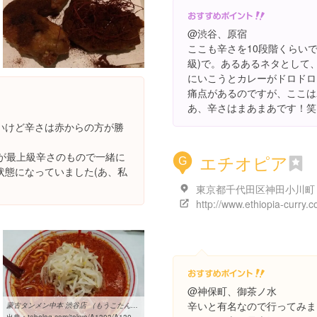
@渋谷、原宿
ここも辛さを10段階くらい
級)で。あるあるネタとして
にいこうとカレーがドロドロ
痛点があるのですが、ここは
あ、辛さはまあまあです！笑
いけど辛さは赤からの方が勝
右が最上級辛さのもので一緒に
エチオピア
G
状態になっていました(あ、私
http://www.ethiopia-curry.c
@神保町、御茶ノ水
辛いと有名なので行ってみま
蒙古タンメン中本 渋谷店 （もうこたんめんなかもと） - 渋谷/ラーメン ...