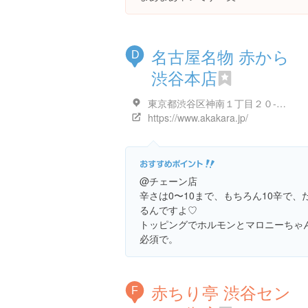
名古屋名物 赤から
D
渋谷本店
東京都渋谷区神南１丁目２０-１６ 高山ランドビル B1F
https://www.akakara.jp/
@チェーン店
辛さは0〜10まで、もちろん10辛で、
るんですよ♡
トッピングでホルモンとマロニーちゃ
必須で。
赤ちり亭 渋谷セン
F