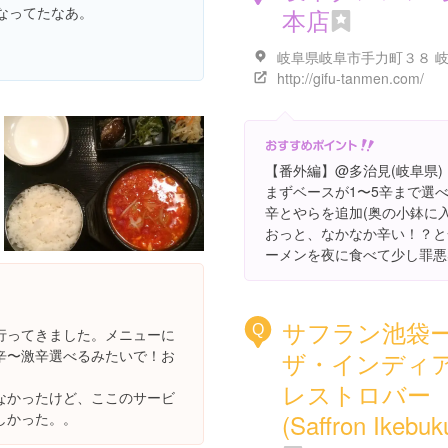
なってたなあ。
本店
http://gifu-tanmen.com/
【番外編】@多治見(岐阜県)
まずベースが1〜5辛まで選べ
辛とやらを追加(奥の小鉢に
おっと、なかなか辛い！？と
ーメンを夜に食べて少し罪悪
サフラン池袋
Q
行ってきました。メニューに
辛〜激辛選べるみたいで！お
ザ・インディ
レストロバー
なかったけど、ここのサービ
(Saffron Ikebuk
しかった。。