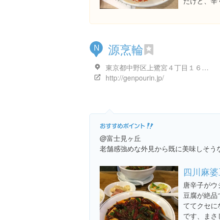
たけど、辛
源烹輪
N
東京都中野区上鷺宮４丁目１６-１０ 青和ビル 1F
http://genpourin.jp/
@富士見ヶ丘
老舗感強めな外見から既に美味しそう
四川麻婆
唐辛子がウ
豆腐が絶品
ててクセに
です、まさ