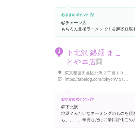
@チェーン店
もちろん北極ラーメンで！🍜麻婆豆腐
下北沢 絡麺 まこ
J
とや本店
東京都世田谷区北沢２丁目１０-１８ 下北沢ハイタウン 1F
https://tabelog.com/tokyo/A1318/A131802/13184894/
@下北沢
地獄？みたいなネーミングのものを頂
も、、、。辛党なだけに辛口評価ごめ