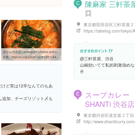
陳麻家 三軒茶
C
赤から渋谷店 | Instagram photos and videos
出典：
imgrum.org/place/%E8%B5%A4%E3%81%8B%E3%82%89%E6%B8%8B%E8%B0%B7%E5%BA%97/1874952579446806
@三軒茶屋、渋谷
山椒効いてて私的刺激強めな
🍜
だけど実は12辛なんてのもあ
スープカレー
E
ん追加、チーズリゾット〆も
SHANTi 渋谷店
http://www.shanticurry.com