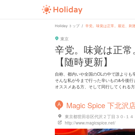
Holiday トップ
辛党。味覚は正常。最近、刺
東京
辛党。味覚は正常
【随時更新】
自称、都内いや全国のOLの中で誰よりも
そんな私が今まで行った辛いもの&今後行
オススメある方、そして同行してくれる方、
Magic Spice 下北沢
A
東京都世田谷区代沢２丁目３０-１４
http://www.magicspice.net/