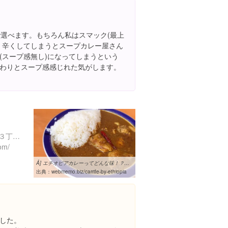
で選べます。もちろん私はスマック(最上
、辛くしてしまうとスープカレー屋さん
(スープ感無し)になってしまうという
わりとスープ感感じれた気がします。
東京都千代田区神田小川町３丁目１０-６
om/
Å] エチオピアカレーってどんな味！？横浜ベイクォーター「カリフェ ...
出典：
webmemo.biz/carrife-by-ethiopia
した。