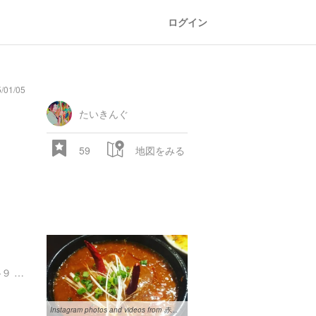
ログイン
01/05
たいきんぐ
59
地図をみる
東京都港区北青山３丁目５-９ レイカーズ青山 3階
Instagram photos and videos from 赤い壺 - instapu.com