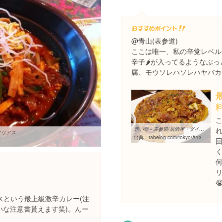
@青山(表参道)
ここは唯一、私の辛党レベル
辛子🌶が入ってるようなぶ
腐、モウソレハソレハヤバカ
料
赤い壺 - 表参道/居酒屋・ダイニングバー（その他） [食べログ]
ス ...
出典：
tabelog.com/tokyo/A1306/A130602/13153198
く
リ

スという最上級激辛カレー(注
いな注意書貰えます笑)。んー