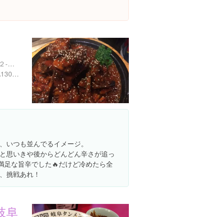
東京都新宿区百人町１丁目２-９ オオサワビル １Ｆ
https://tabelog.com/tokyo/A1304/A130404/13040862/
、いつも並んでるイメージ。
と思いきや後からどんどん辛さが追っ
満足な旨辛でした🔥だけど冷めたら全
、挑戦あれ！
岐阜