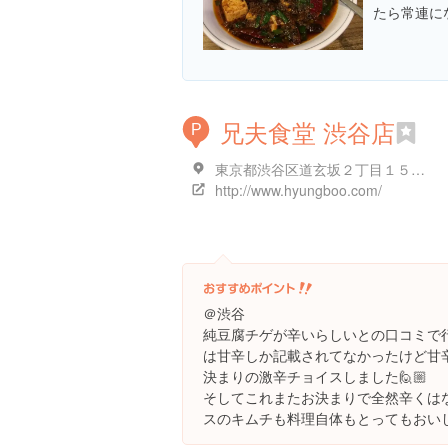
たら常連に
兄夫食堂 渋谷店
P
東京都渋谷区道玄坂２丁目１５-１ ノア道玄坂b1-3
http://www.hyungboo.com/
＠渋谷
純豆腐チゲが辛いらしいとの口コミで
は甘辛しか記載されてなかったけど甘
決まりの激辛チョイスしました🙋🏼
そしてこれまたお決まりで全然辛くは
スのキムチも料理自体もとってもおい