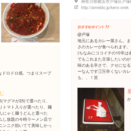
http://ameblo.jp/kero-orek
@戸塚
地元にあるカレー屋さん。ま
さのカレーが食べられます。
(ちなみにココイチの10辛は
でもこれまた主張したいのが
味のある辛さで、クセになる
ーなんです🇮🇳辛くないカ
なドロドロ感。つまりスープ
も、、！笑
じ
5(マグマが25)で選べたり、
りトマト入りが選べたり、麺
んにゃく麺うどんと選べた
ムし放題の今時ラーメン店で
ニンニク効いてて美味しかっ