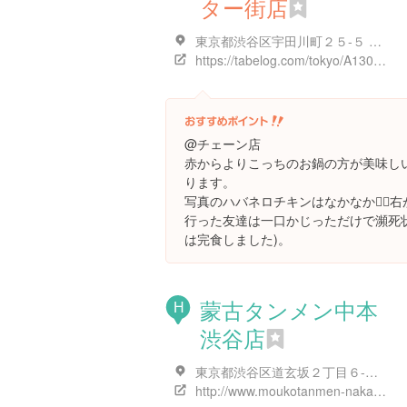
ター街店
東京都渋谷区宇田川町２５-５ センタービル B1F
https://tabelog.com/tokyo/A1303/A130301/13028900/
@チェーン店
赤からよりこっちのお鍋の方が美味し
ります。
写真のハバネロチキンはなかなか👍🏼
行った友達は一口かじっただけで瀕死
は完食しました)。
蒙古タンメン中本
H
渋谷店
東京都渋谷区道玄坂２丁目６-１７ TOHOシネマズ渋谷 B2F
http://www.moukotanmen-nakamoto.com/n_company