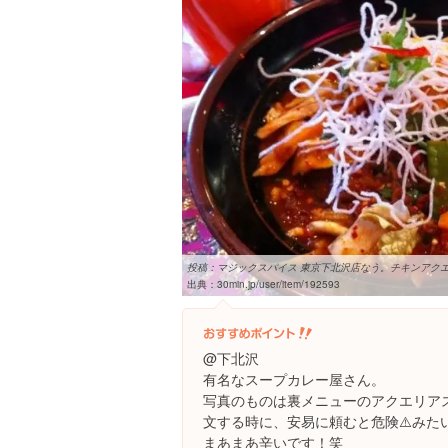
投稿：マジックスパイス 東京下北沢店なう。チキンアクエリア
出典：
30min.jp/user/item/192593
@下北沢
有名なスープカレー屋さん。
写真のものは裏メニューのアクエリア
文する時に、安易に頼むと危険⚠️みた
まあまあ辛いです！笑