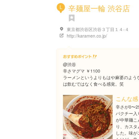
辛麺屋一輪 渋谷店
L
東京都渋谷区渋谷３丁目１４-４
http://karamen.co.jp/
@渋谷
辛さマグマ ￥1100
ラーメンというよりもはや麻婆のよう
は飲むではなく食べる感覚。笑
こんな感
辛さが0〜2
パクチー入
が中華麺こ
り、カスタ
した。味が