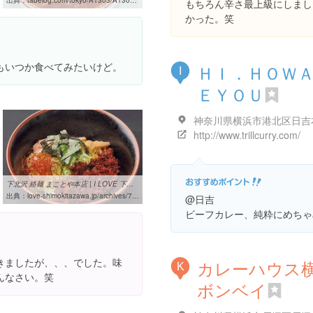
出典：
tabelog.com/tokyo/A1303/A130301/13094387
もちろん辛さ最上級にしまし
かった。笑
もいつか食べてみたいけど。
ＨＩ．ＨＯＷ
I
ＥＹＯＵ
http://www.trillcurry.com/
下北沢 絡麺 まことや本店 | I LOVE 下北沢
出典：
love-shimokitazawa.jp/archives/7805
@日吉
ビーフカレー、純粋にめちゃ
きましたが、、、でした。味
カレーハウス
K
んなさい。笑
ボンベイ