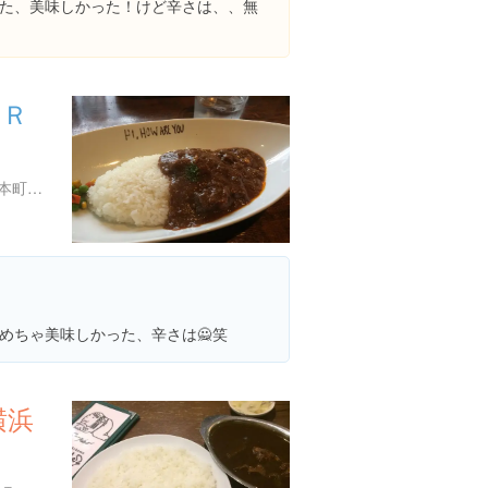
た、美味しかった！けど辛さは、、無
ＡＲ
神奈川県横浜市港北区日吉本町１丁目２１-５
めちゃ美味しかった、辛さは🙅笑
横浜