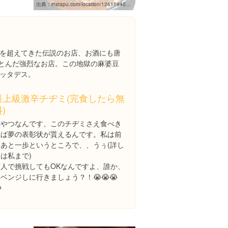
出典：
instapu.com/location/1261194023995722/%E8%B5%A4%E3%81%84%E5%A3%BA
を超えてきた伝説のお店、お酒にも唐
っとんだ強烈なお店。この地獄の麻婆豆
ッタデス。
最上級激辛チヂミ(完食したら無
)
こやつなんです、このチヂミさえ食べき
れば夢の表彰状が貰えるんです。私は前
回あと一歩というところで、、うぅ(詳し
は私まで)
何人で挑戦してもOKなんですよ、誰か、
ベンジしに行きましょう？！😭😭😭
