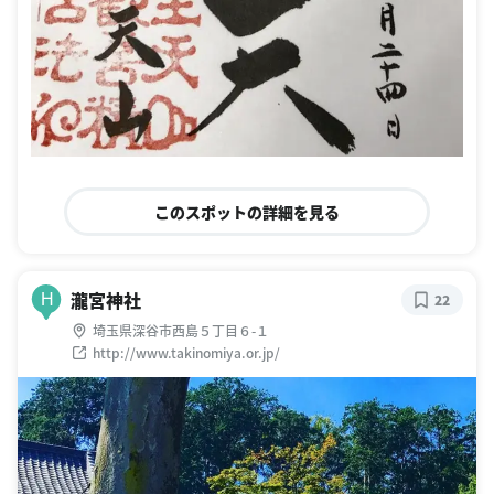
このスポットの詳細を見る
瀧宮神社
H
22
埼玉県深谷市西島５丁目６-１
http://www.takinomiya.or.jp/