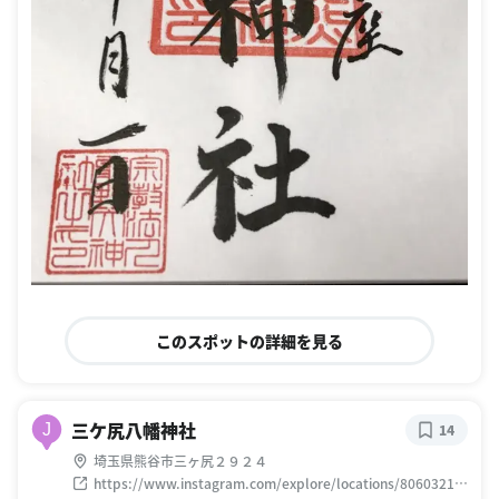
このスポットの詳細を見る
三ケ尻八幡神社
J
14
埼玉県熊谷市三ヶ尻２９２４
https://www.instagram.com/explore/locations/80603218