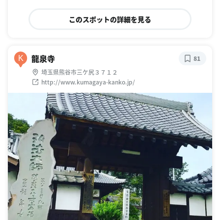
このスポットの詳細を見る
龍泉寺
K
81
埼玉県熊谷市三ケ尻３７１２
http://www.kumagaya-kanko.jp/