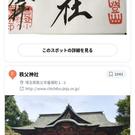
このスポットの詳細を見る
秩父神社
F
1043
埼玉県秩父市番場町１-３
http://www.chichibu-jinja.or.jp/