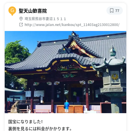
聖天山歓喜院
G
77
埼玉県熊谷市妻沼１５１１
http://www.jalan.net/kankou/spt_11403ag2130012800/
国宝になりました！
裏側を見るには料金がかかります。