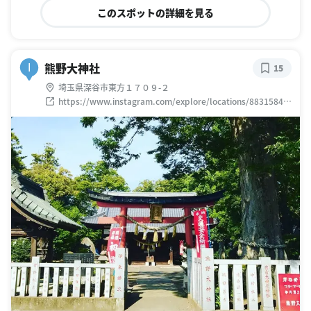
このスポットの詳細を見る
熊野大神社
I
15
埼玉県深谷市東方１７０９-２
https://www.instagram.com/explore/locations/88315842
8