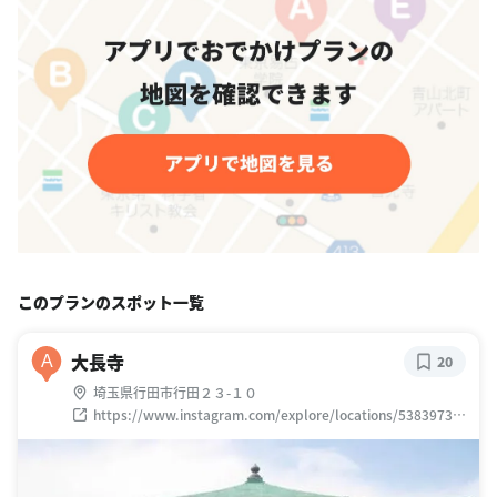
このプランのスポット一覧
大長寺
A
20
埼玉県行田市行田２３-１０
https://www.instagram.com/explore/locations/53839731
2