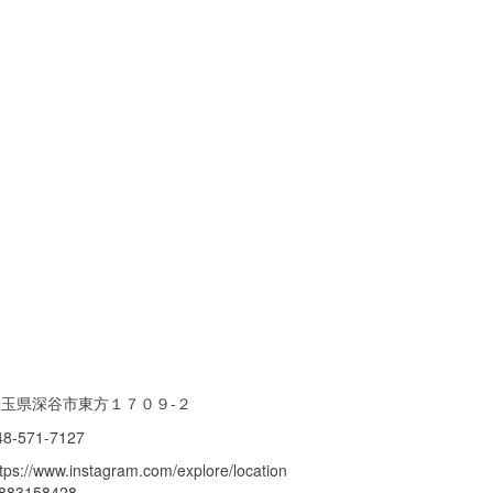
埼玉県深谷市東方１７０９-２
48-571-7127
ttps://www.instagram.com/explore/location
/883158428