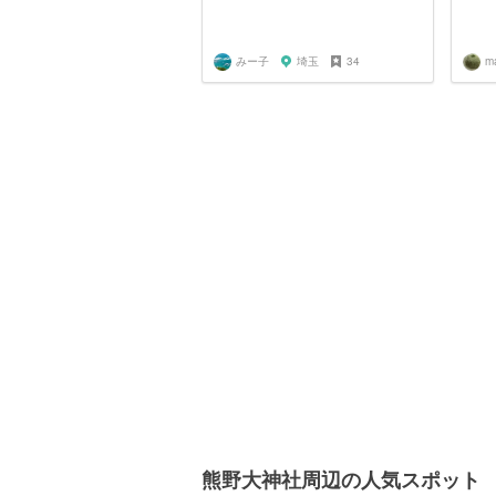
みー子
埼玉
34
m
熊野大神社周辺の人気スポット