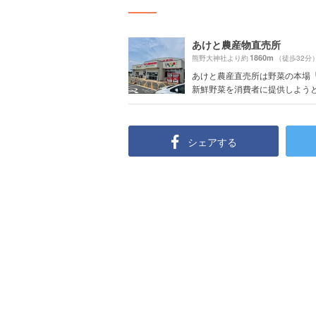
あけと農産物直売所
1860m
熊野大神社より約
（徒歩32分
あけと農産直売所は野菜の本場
新鮮野菜を消費者に提供しようと地
シェアする