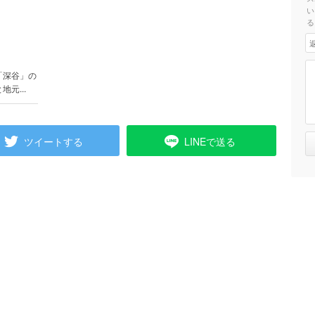
い
る
）
「深谷」の
元...
ツイートする
LINEで送る