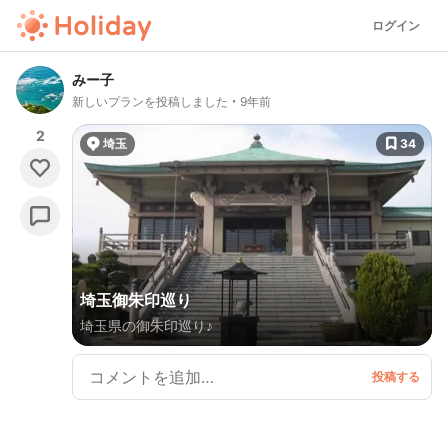
ログイン
みー子
新しいプランを投稿しました
9年前
2
埼玉
34
埼玉御朱印巡り
埼玉県の御朱印巡り♪