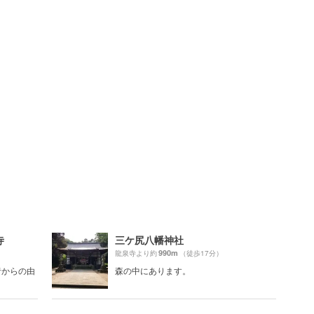
寺
三ケ尻八幡神社
990m
龍泉寺より約
（徒歩17分）
昔からの由
森の中にあります。