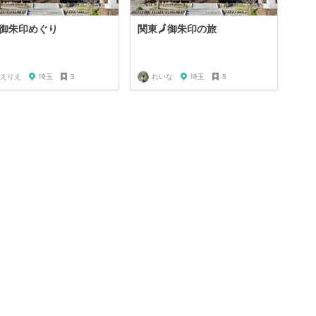
御朱印めぐり
関東🗾御朱印の旅
えりえ
埼玉
3
れいな
埼玉
5