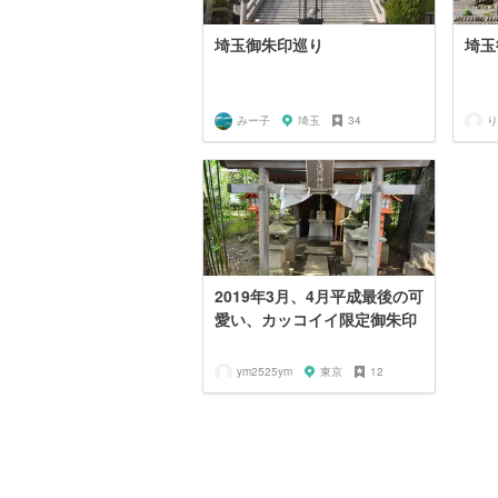
埼玉御朱印巡り
埼玉
みー子
埼玉
34
り
2019年3月、4月平成最後の可
愛い、カッコイイ限定御朱印
ym2525ym
東京
12