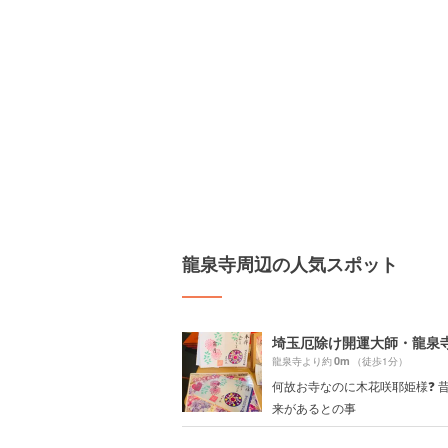
龍泉寺周辺の人気スポット
埼玉厄除け開運大師・龍泉
0m
龍泉寺より約
（徒歩1分）
何故お寺なのに木花咲耶姫様❓ 
来があるとの事