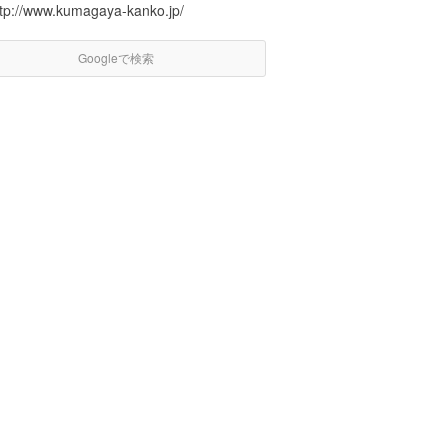
ttp://www.kumagaya-kanko.jp/
Googleで検索