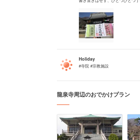
書き置きはせず、ひとつひとつ丁
Holiday
#寺院 #宗教施設
龍泉寺周辺のおでかけプラン