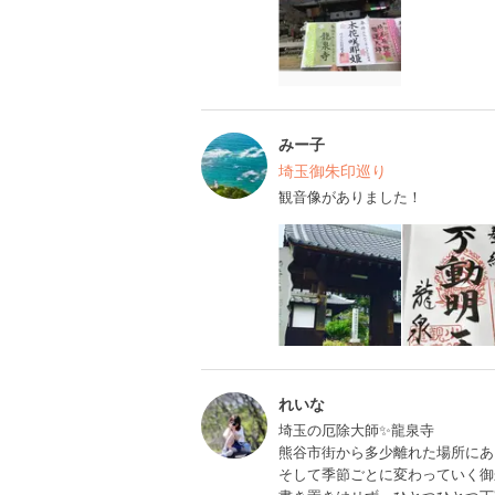
みー子
埼玉御朱印巡り
観音像がありました！
れいな
埼玉の厄除大師✨龍泉寺
熊谷市街から多少離れた場所にあ
そして季節ごとに変わっていく御