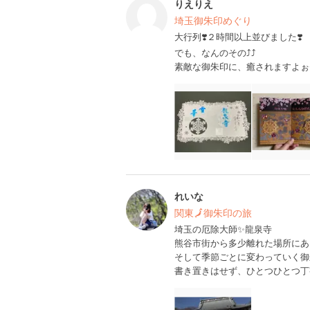
りえりえ
埼玉御朱印めぐり
大行列❣️２時間以上並びました❣️
でも、なんのその⤴︎⤴︎
素敵な御朱印に、癒されますよぉ
れいな
関東🗾御朱印の旅
埼玉の厄除大師✨龍泉寺
熊谷市街から多少離れた場所にあ
そして季節ごとに変わっていく御
書き置きはせず、ひとつひとつ丁