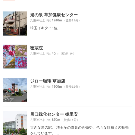
湯の泉 草加健康センター
1240m
九重神社より約
（徒歩21分）
埼玉イキタイ1位
密蔵院
40m
九重神社より約
（徒歩1分）
ジロー珈琲 草加店
1900m
九重神社より約
（徒歩32分）
川口緑化センター 樹里安
870m
九重神社より約
（徒歩15分）
大きな道の駅。 埼玉産の野菜の直売や、色々な鉢植えの販売
をしています。 ...