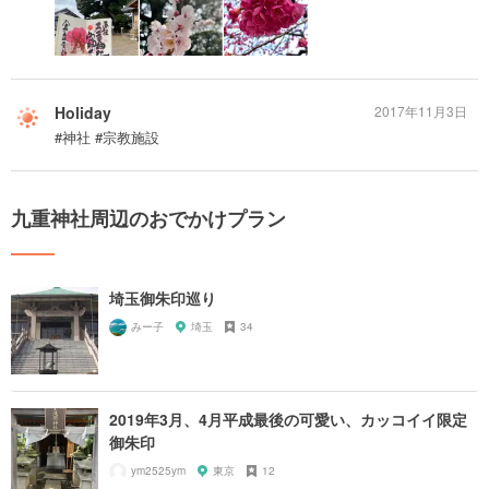
Holiday
2017年11月3日
#神社 #宗教施設
九重神社周辺のおでかけプラン
埼玉御朱印巡り
みー子
埼玉
34
2019年3月、4月平成最後の可愛い、カッコイイ限定
御朱印
ym2525ym
東京
12