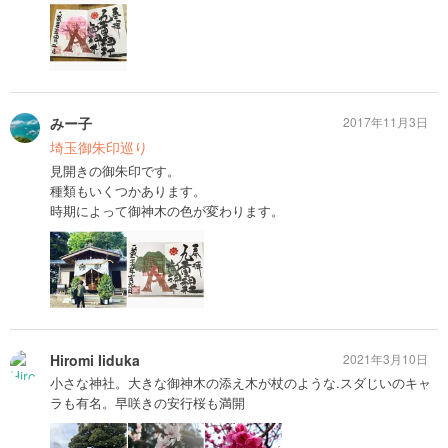
みー子
2017年11月3日
埼玉御朱印巡り
見開きの御朱印です。
種類もいくつかあります。
時期によって御神木の色が変わります。
Hiromi Iiduka
2021年3月10日
小さな神社。大きな御神木の添え木が杖のような.スダじいのキャ
ラも有名。早咲きの安行桜も満開