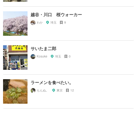
越谷・川口 桜ウォーカー
わか
埼玉
9
サいたま二郎
Kosuke
埼玉
0
ラーメンを食べたい。
もんぬ。
東京
12