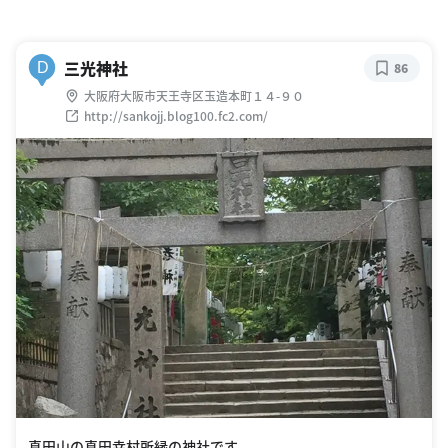
三光神社
D
86
大阪府大阪市天王寺区玉造本町１４-９０
http://sankojj.blog100.fc2.com/
真田山の真田幸村所縁の神社です。