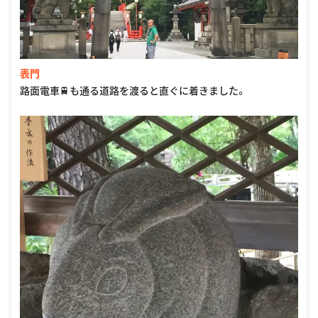
表門
路面電車🚆も通る道路を渡ると直ぐに着きました。