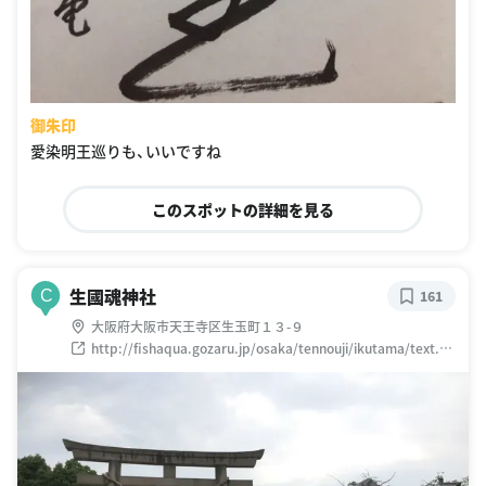
御朱印
愛染明王巡りも、いいですね
このスポットの詳細を見る
生國魂神社
C
161
大阪府大阪市天王寺区生玉町１３-９
http://fishaqua.gozaru.jp/osaka/tennouji/ikutama/text.ht
m