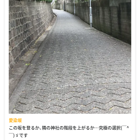
愛染坂
この坂を登るか、隣の神社の階段を上がるか…究極の選択(￣^
￣)ゞです