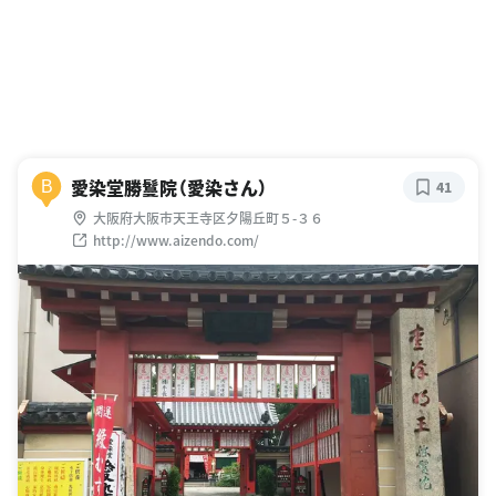
愛染堂勝鬘院（愛染さん）
B
41
大阪府大阪市天王寺区夕陽丘町５-３６
http://www.aizendo.com/