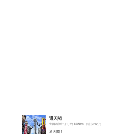
通天閣
1520m
）
生國魂神社より約
（徒歩26分）
通天閣！