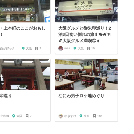
・上本町のここがおもし
大阪グルメと御朱印巡り！2
！
泊3日食い倒れの旅🍢🍻🍧🍴
💕大阪グルメ満喫🤤☀️
関西が好っきゃねん
大阪
2
maa
大阪
10
印巡り
なにわ男子ロケ地めぐり
thiken
大阪
7
ゆきすけ
東京
186