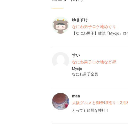
ゆきすけ
なにわ男子ロケ地めぐり
【なにわ男子】雑誌「Myojo」ロ
すい
なにわ男子ロケ地など🌈
Myojo
なにわ男子全員
maa
大阪グルメと御朱印巡り！2泊3日食
とっても綺麗な神社！