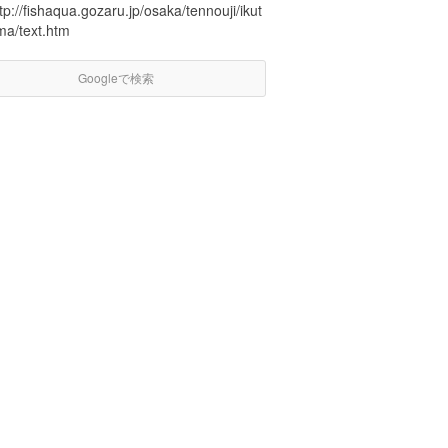
tp://fishaqua.gozaru.jp/osaka/tennouji/ikut
ma/text.htm
Googleで検索