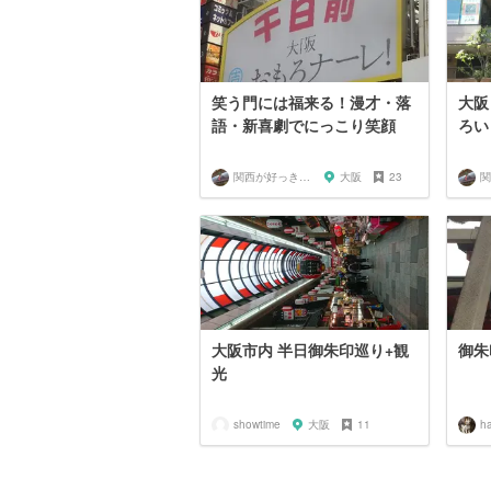
笑う門には福来る！漫才・落
大阪
語・新喜劇でにっこり笑顔
ろい
関西が好っきゃねん
大阪
23
大阪市内 半日御朱印巡り+観
御朱
光
showtime
大阪
11
ha