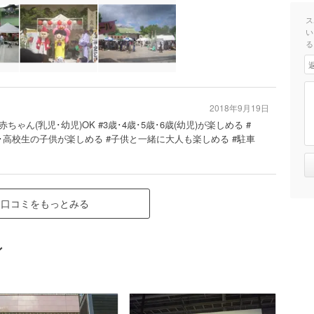
ス
い
る
2018年9月19日
赤ちゃん(乳児･幼児)OK #3歳･4歳･5歳･6歳(幼児)が楽しめる #
･高校生の子供が楽しめる #子供と一緒に大人も楽しめる #駐車
口コミをもっとみる
ン