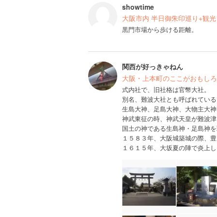
showtime
大阪市内 半日御朱印巡り+観光
黒門市場から歩ける距離。
関西が好っきゃねん
大阪・上本町のここがおもしろ
式内社で、旧社格は官幣大社。
別名、難波大社とも呼ばれている
生島大神、足島大神、大物主大神
神武東征の時、神武天皇が難波津
国土の神である生島神・足島神を
１５８３年、大阪城築城の際、豊
１６１５年、大坂夏の陣で炎上し