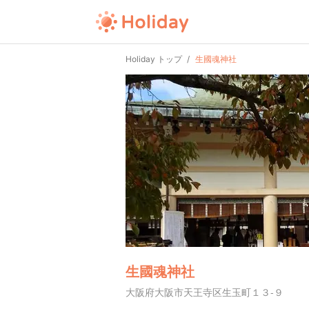
Holiday トップ
生國魂神社
生國魂神社
大阪府大阪市天王寺区生玉町１３-９