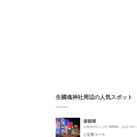
生國魂神社周辺の人気スポット
道頓堀
1050m
生國魂神社より約
（徒歩18分
ど定番コース