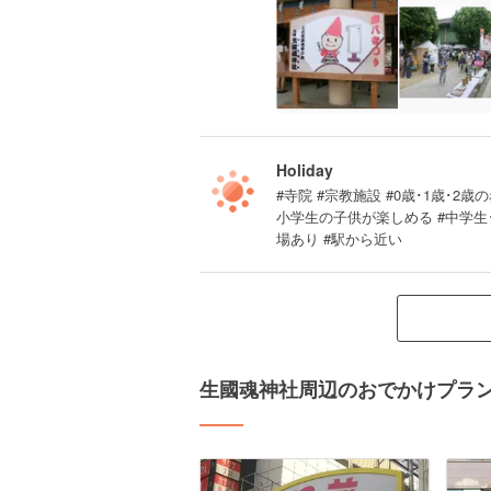
Holiday
#寺院 #宗教施設 #0歳･1歳･2歳の
小学生の子供が楽しめる #中学生
場あり #駅から近い
生國魂神社周辺のおでかけプラ