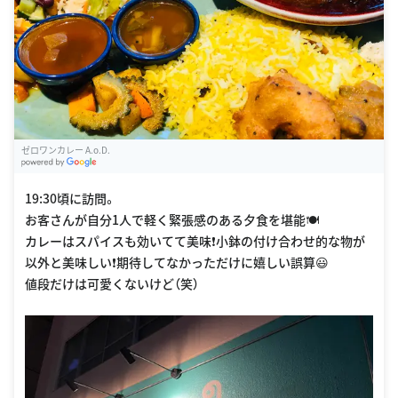
ゼロワンカレー A.o.D.
G
oogle Places
19:30頃に訪問。
お客さんが自分1人で軽く緊張感のある夕食を堪能🍽️
カレーはスパイスも効いてて美味❗️小鉢の付け合わせ的な物が
以外と美味しい❗️期待してなかっただけに嬉しい誤算😃
値段だけは可愛くないけど（笑）