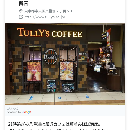
街店
東京都中央区八重洲２丁目５ 1
http://www.tullys.co.jp/
かえかえ
G
oogle Places
21時過ぎの八重洲は駅近カフェは軒並みほぼ満席。