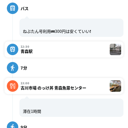
バス
12:30
青森駅
7分
13:00
古川市場 のっけ丼 青森魚菜センター
9分