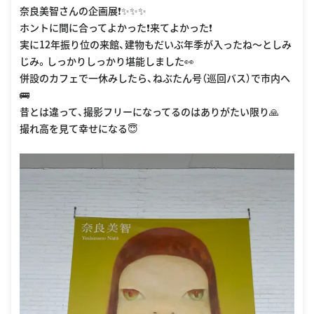
奈良美智さんの企画展❗️✨✨✨
ホントに間に合ってよかった❗️来てよかった❗️
実に12年振り位の来館、建物もだいぶ年季が入ったね〜としみ
じみ。しっかりしっかり堪能しました👀
併設のカフェで一休みしたら、ねぶたん号（巡回バス）で市内へ
🚌
昔とは違って、撮影フリーになってるのはありがたい限り🙏
撮れ高を見て幸せになる😇