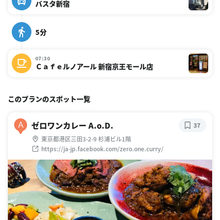
バスタ新宿
5分
07:30
Ｃａｆｅルノアール 新宿京王モール店
このプランのスポット一覧
ゼロワンカレー A.o.D.
A
37
東京都港区三田3-2-9 杉浦ビル1階
https://ja-jp.facebook.com/zero.one.curry/