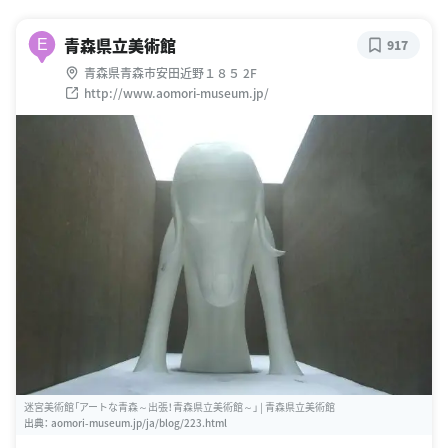
青森県立美術館
E
917
青森県青森市安田近野１８５ 2F
http://www.aomori-museum.jp/
迷宮美術館「アートな青森～出張！青森県立美術館～」 | 青森県立美術館
出典：
aomori-museum.jp/ja/blog/223.html