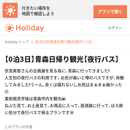
行きたい場所を
アプリで開く
地図で確認しよう
ログイン
Holiday トップ
【0泊3日】青森日帰り観光【夜行バス】
【0泊3日】青森日帰り観光【夜行バス】
奈良美智さんの企画展を見る為に、青森に行ってきました❗️
人生初の夜行バスの利用です。お尻が痛いと噂のバスですが、体験
してみました❗️うーん、良くは寝れないしお尻はまぁまぁ痛かった
🤣
美術館見学後は青森市内を観光🌇
ねぶた見て、お土産見て、お風呂に入って、居酒屋に行って、ほろ酔
い気分で夜行バスで帰るプランです🤩
このプランの作者