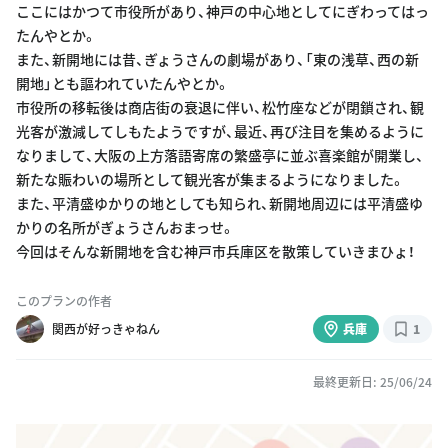
ここにはかつて市役所があり、神戸の中心地としてにぎわってはっ
たんやとか。
また、新開地には昔、ぎょうさんの劇場があり、「東の浅草、西の新
開地」とも謳われていたんやとか。
市役所の移転後は商店街の衰退に伴い、松竹座などが閉鎖され、観
光客が激減してしもたようですが、最近、再び注目を集めるように
なりまして、大阪の上方落語寄席の繁盛亭に並ぶ喜楽館が開業し、
新たな賑わいの場所として観光客が集まるようになりました。
また、平清盛ゆかりの地としても知られ、新開地周辺には平清盛ゆ
かりの名所がぎょうさんおまっせ。
今回はそんな新開地を含む神戸市兵庫区を散策していきまひょ！
このプランの作者
関西が好っきゃねん
兵庫
1
最終更新日: 25/06/24