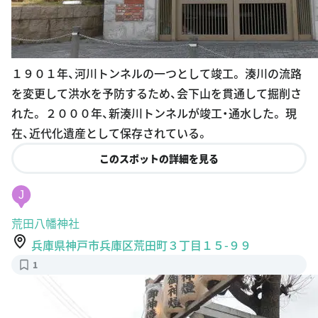
１９０１年、河川トンネルの一つとして竣工。 湊川の流路
を変更して洪水を予防するため、会下山を貫通して掘削さ
れた。 ２０００年、新湊川トンネルが竣工・通水した。 現
在、近代化遺産として保存されている。
このスポットの詳細を見る
J
荒田八幡神社
兵庫県神戸市兵庫区荒田町３丁目１５-９９
1