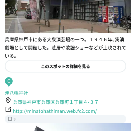
兵庫県神戸市にある大衆演芸場の一つ。 １９４６年、実演
劇場として開館した。 芝居や歌謡ショーなどが上映されて
いる。
このスポットの詳細を見る
C
湊八幡神社
兵庫県神戸市兵庫区兵庫町１丁目４-３７
http://minatohathiman.web.fc2.com/
3