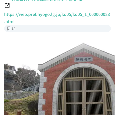
https://web.pref.hyogo.lg.jp/ko05/ko05_1_000000028
.html
34