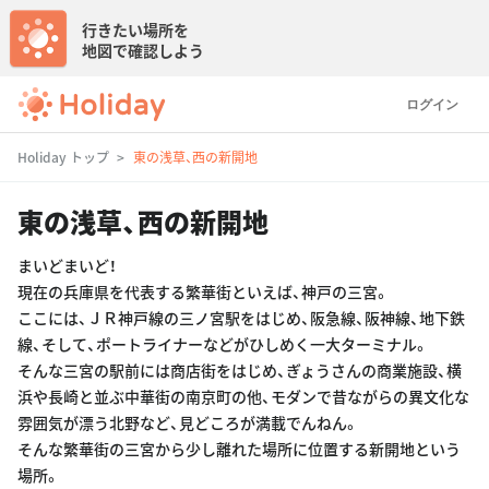
行きたい場所を
地図で確認しよう
ログイン
Holiday トップ
東の浅草、西の新開地
東の浅草、西の新開地
まいどまいど！
現在の兵庫県を代表する繁華街といえば、神戸の三宮。
ここには、ＪＲ神戸線の三ノ宮駅をはじめ、阪急線、阪神線、地下鉄
線、そして、ポートライナーなどがひしめく一大ターミナル。
そんな三宮の駅前には商店街をはじめ、ぎょうさんの商業施設、横
浜や長崎と並ぶ中華街の南京町の他、モダンで昔ながらの異文化な
雰囲気が漂う北野など、見どころが満載でんねん。
そんな繁華街の三宮から少し離れた場所に位置する新開地という
場所。