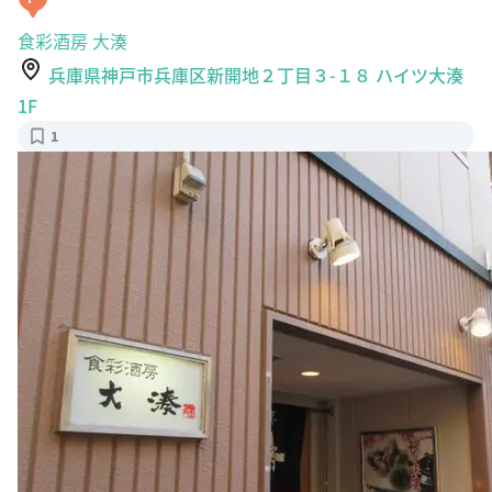
食彩酒房 大湊
兵庫県神戸市兵庫区新開地２丁目３-１８ ハイツ大湊
1F
1