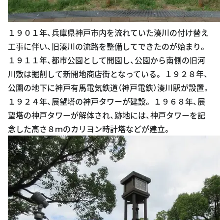
１９０１年、兵庫県神戸市内を流れていた湊川の付け替え
工事に伴い、旧湊川の流路を整備してできたのが始まり。
１９１１年、都市公園として開園し、公園から南側の旧河
川敷は掘削して新開地商店街となっている。 １９２８年、
公園の地下に神戸有馬電気鉄道（神戸電鉄）湊川駅が設置。
１９２４年、展望塔の神戸タワーが建設。 １９６８年、展
望塔の神戸タワーが解体され、跡地には、神戸タワーを記
念した高さ８ｍのカリヨン時計塔などが建立。