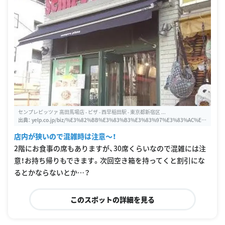
センプレピッツァ 高田馬場店 - ピザ - 西早稲田駅 - 東京都新宿区 ...
出典：
yelp.co.jp/biz/%E3%82%BB%E3%83%B3%E3%83%97%E3%83%AC%E
3%83%94%E3%83%83%E3%83%84%E3%82%A1-%E9%AB%98%E7%94%B
店内が狭いので混雑時は注意〜！
0%E9%A6%AC%E5%A0%B4%E5%BA%97-%E6%96%B0%E5%AE%BF%E5%8
C%BA
2階にお食事の席もありますが、30席くらいなので混雑には注
意！お持ち帰りもできます。次回空き箱を持ってくと割引にな
るとかならないとか…？
このスポットの詳細を見る