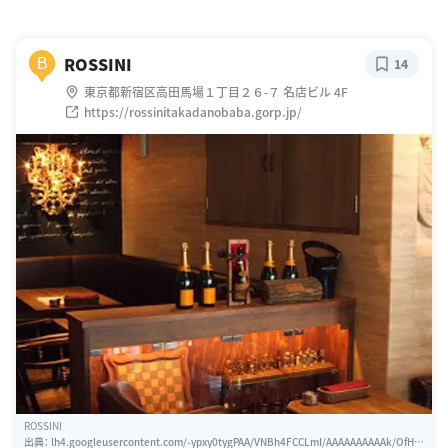
ROSSINI
B
14
東京都新宿区高田馬場１丁目２６-７ 名店ビル 4F
https://rossinitakadanobaba.gorp.jp/
ROSSINI
出典：
lh4.googleusercontent.com/-ypxy0tygPAA/VNBh4FCCLmI/AAAAAAAAAAk/OfH8