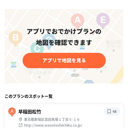
このプランのスポット一覧
早稲田松竹
A
48
東京都新宿区高田馬場１丁目５-１６
http://www.wasedashochiku.co.jp/