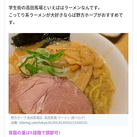
学生街の高田馬場といえばはラーメンなんです。
こってり系ラーメンが大好きならば野方ホープがおすすめで
す。
野方ホープ 高田馬場店 - 高田馬場/ラーメン [食べログ]
出典：
tabelog.com/tokyo/A1305/A130503/13160232
背脂の量は5段階で調節可！