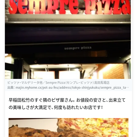
ピッツァ・マルゲリータ他／Sempre Pizza（センプレ・ピッツァ）高田馬場店
出典：
majin.myhome.cx/pot-au-feu/address/tokyo-shinjyukuku/sempre_pizza_taka
danobaba/sempre_pizza_takadanobaba-20130624.html
早稲田松竹のすぐ隣のピザ屋さん。お値段の安さと、出来立て
の美味しさが大満足で、何度も訪れたいお店です！