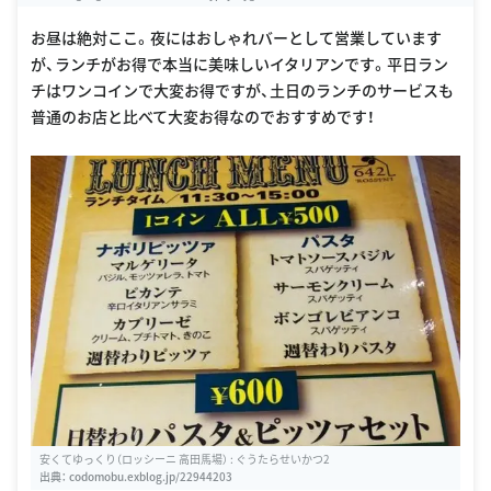
gsKtJxksNBs1IEUDHfFClbhQet15Q/w460-h310-k
お昼は絶対ここ。夜にはおしゃれバーとして営業しています
が、ランチがお得で本当に美味しいイタリアンです。平日ラン
チはワンコインで大変お得ですが、土日のランチのサービスも
普通のお店と比べて大変お得なのでおすすめです！
安くてゆっくり（ロッシーニ 高田馬場） : ぐうたらせいかつ2
出典：
codomobu.exblog.jp/22944203