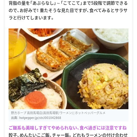
背脂の量を「あぶらなし」～「こてこて」まで5段階で調節できる
ので、お好みで！ 重たそうな見た目ですが、食べてみるとサラサ
ラと行けてしまいます。
野方ホープ 高田馬場店(高田馬場駅/ラーメン) | ホットペッパーグルメ
出典：
hotpepper.jp/strJ001042868
ご飯系も美味しすぎてやめられない、食べ過ぎには注意ですね
餃子、めんたいこご飯、チャー飯。どれもラーメンの付け合わせ