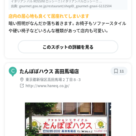
イタリアン バル ROSSINI ロッシーニ（イタリアンバルロッシーニ ...
出典：
gourmet.goo.ne.jp/restaurant/shopID_gourmet-gnavi-G132504
店内の居心地も良くて居座れてしまいます
暗い照明がなんだか落ち着きます。お椅子もソファースタイル
や硬い椅子などいろんな種類があって店内も可愛い。
このスポットの詳細を見る
たんぽぽハウス 高田馬場店
C
11
東京都新宿区高田馬場２丁目８-３
http://www.haneq.co.jp/