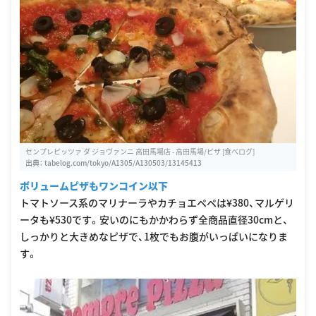
センプレピッツァ ダ ジョヴァンニ 高田馬場店 - 高田馬場/ピザ [食べログ]
出典：
tabelog.com/tokyo/A1305/A130503/13145413
ボリュームピザもワンコイン以下
トマトソース系のマリナーラやカチョエペペは¥380、マルゲリ
ータも¥530です。安いのにもかかわらず全商品直径30cmと、
しっかりと大きめなピザで、1枚でもお腹がいっぱいになりま
す。