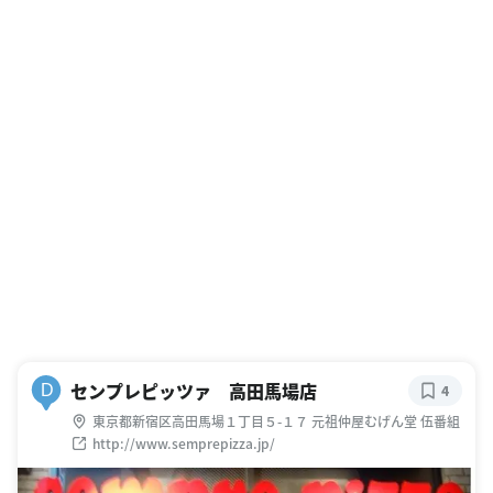
センプレピッツァ 高田馬場店
D
4
東京都新宿区高田馬場１丁目５-１７ 元祖仲屋むげん堂 伍番組
http://www.semprepizza.jp/