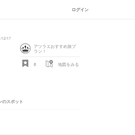
ログイン
/12/17
general
railroad
train
comic
mountain
sports
fishing
bbq
fashion
tradition
music
baby
camera
amusement
aquarium
sea
ball
baer
アツラエおすすめ旅プ
store
park
ラン！
8
地図をみる
ンのスポット
28.522 px