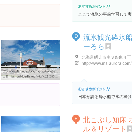
ここで流氷の事前学習して実
流氷観光砕氷
D
ーろら
http://www.ms-aurora.com/
ファイル:Michinoeki Ryuhyo-kaido Abashiri01s3.jpg - Wikipedia
出典：
ja.m.wikipedia.org/wiki/%E3%83%95%E3%82%A1%E3%82%A4%E3%83%AB:Michinoeki_Ryuhyo-kaido_Abashiri01s3.jpg
日本が誇る砕氷船で氷の砕け
北こぶし知床 
F
ル＆リゾート