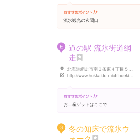
Places
流氷観光の玄関口
道の駅 流氷街道網
E
走
北海道網走市南３条東４丁目５-１
http://www.hokkaido-michinoeki.jp/michinoeki/2986/
お土産ゲットはここで
冬の知床で流氷ウ
G
ォーク