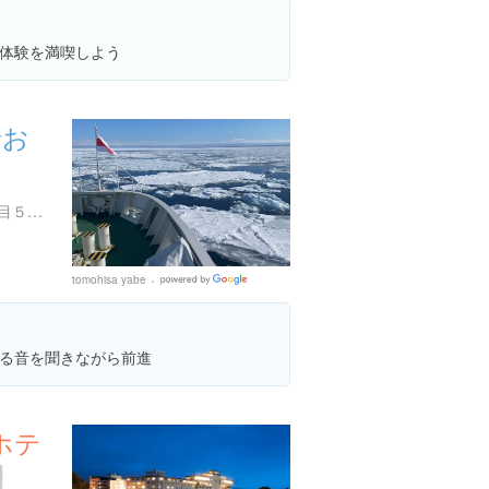
体験を満喫しよう
船お
北海道網走市南３条東４丁目５の１
tomohisa yabe
Google
Places
る音を聞きながら前進
ホテ