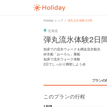
user
pin
tel
time
Holiday トップ
弾丸流氷体験2日間
北海道
date
child
solitary
弾丸流氷体験2日
tokyo
kanagawa
osaka
知床での流氷ウォーク＆網走流氷観光
砕氷船「おーろら」乗船
知床で流氷ウォーク体験
2日でしっかり満喫しよう🧊
プランの
このプランの行程
1日目