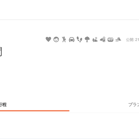
url
guide
hot
type
star
camera
home
settings
profile
print
rank
mail
lock
calendar
access
公開: 21
pet
drive
walking
cycling
nature
stroll
art
camp
history
castle
temple
cafe
gourmet
onsen
outdoor
world
public bath
shopping
間
heritage
kyoto
hyogo
行程
プラ