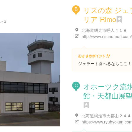
リスの森 ジェ
B
リア Rimo
-３
北海道網走市呼人４１８
http://www.risunomori.com/
ジェラート食べるならここ！
オホーツク流
C
館・天都山展
北海道網走市天都山２４４
https://www.ryuhyokan.com