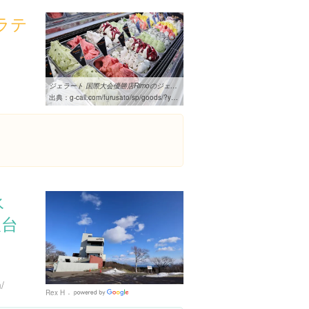
ラテ
ジェラート 国際大会優勝店Rimoのジェラート24個セット ｜ G-Call ...
出典：
g-call.com/furusato/sp/goods/?ygo_no=27750&gdp_no=28590
氷
望台
/
Rex H
Google
Places