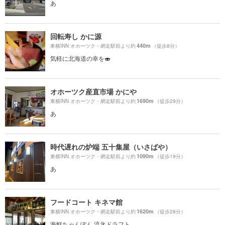
あ
回転寿し かに源
440m
東横INN オホーツク・網走駅前より約
（徒歩8分）
気軽に北海道の幸を🍣
オホーツク産直市場 かにや
1690m
東横INN オホーツク・網走駅前より約
（徒歩29分）
あ
時代遅れの炉端 五十集屋（いさばや）
1090m
東横INN オホーツク・網走駅前より約
（徒歩19分）
あ
フードコート キネマ館
1620m
東横INN オホーツク・網走駅前より約
（徒歩28分）
海鮮ちゃんぽん 流氷ドラフト