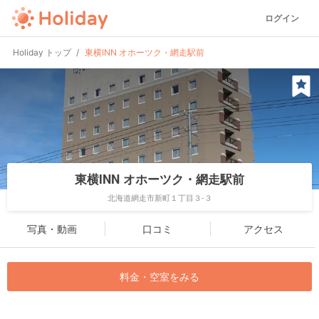
ログイン
Holiday トップ
東横INN オホーツク・網走駅前
東横INN オホーツク・網走駅前
北海道網走市新町１丁目３-３
写真・動画
口コミ
アクセス
料金・空室をみる