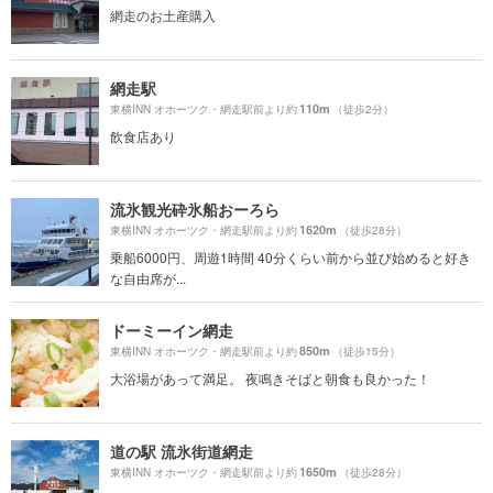
網走のお土産購入
網走駅
110m
東横INN オホーツク・網走駅前より約
（徒歩2分）
飲食店あり
流氷観光砕氷船おーろら
1620m
東横INN オホーツク・網走駅前より約
（徒歩28分）
乗船6000円、周遊1時間 40分くらい前から並び始めると好き
な自由席が...
ドーミーイン網走
850m
東横INN オホーツク・網走駅前より約
（徒歩15分）
大浴場があって満足。 夜鳴きそばと朝食も良かった！
道の駅 流氷街道網走
1650m
東横INN オホーツク・網走駅前より約
（徒歩28分）