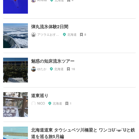
弾丸流氷体験2日間
アツラエおすすめ旅プラン！
北海道
8
魅惑の知床流氷ツアー
ゆたか
北海道
16
道東巡り
NICO
北海道
1
北海道道東 タウシュベツ川橋梁と ワンコU´•ﻌ•`Uと鉄
道を巡る旅5月編