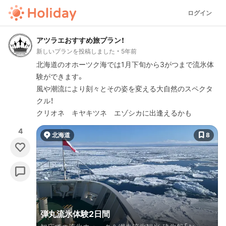
ログイン
アツラエおすすめ旅プラン！
新しいプランを投稿しました
5年前
北海道のオホーツク海では1月下旬から3がつまで流氷体
験ができます。
風や潮流により刻々とその姿を変える大自然のスペクタ
クル！
クリオネ キヤキツネ エゾシカに出逢えるかも
4
北海道
8
弾丸流氷体験2日間