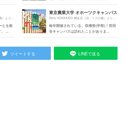
東京農業大学 オホーツクキャンパス
1430m
1830m
Rimo HOKKAIDO 網走店（旧：リスの森）より約
（徒歩24分）
Rimo HOKKAIDO 網走店（旧：リスの森）より約
（徒
ーヒを飲
毎年開催されている、収穫祭(学祭)！世田
...
谷キャンパスは訪れたことがありま...
ツイートする
LINEで送る