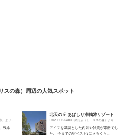
（旧：リスの森）周辺の人気スポット
北天の丘 あばしり湖鶴雅リゾート
1440m
1440m
Rimo HOKKAIDO 網走店（旧：リスの森）より約
（徒歩24分）
Rimo HOKKAIDO 網走店（旧：リスの森）より約
（徒
す。残念
アイヌを基調とした内装や雑貨が素敵でし
た。 今までの宿ベスト3に入るくら...