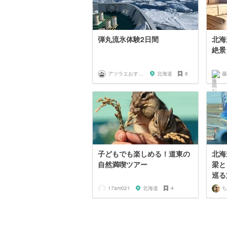
弾丸流氷体験2日間
北海
絶景
アツラエおすすめ旅プラン！
北海道
8
藤
子どもでも楽しめる！道東の
北海
自然満喫ツアー
梁と ワン
巡る
17am021
北海道
4
ち