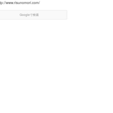
ttp://www.risunomori.com/
Googleで検索