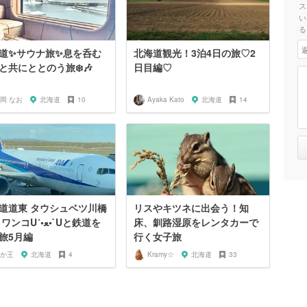
ス
い
る
道✨サウナ旅✨息を呑む
北海道観光！3泊4日の旅♡2
と共にととのう旅❄️🎶
日目編♡
岡 なお
北海道
10
Ayaka Kato
北海道
14
道道東 タウシュベツ川橋
リスやキツネに出会う！知
コU´•ﻌ•`Uと鉄道を
床、釧路湿原をレンタカーで
旅5月編
行く女子旅
か王
北海道
4
Kramy☆
北海道
33