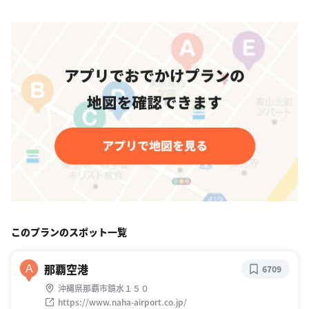
このプランのスポット一覧
那覇空港
A
6709
沖縄県那覇市鏡水１５０
https://www.naha-airport.co.jp/