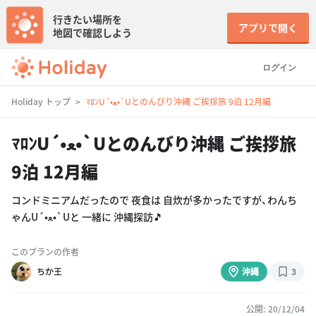
行きたい場所を
アプリで開く
地図で確認しよう
ログイン
Holiday トップ
ﾏﾛﾝU´•ﻌ•`Uとのんびり沖縄 ご挨拶旅 9泊 12月編
ﾏﾛﾝU´•ﻌ•`Uとのんびり沖縄 ご挨拶旅
9泊 12月編
コンドミニアムだったので 夜食は 自炊が多かったですが、わんち
ゃんU´•ﻌ•`Uと 一緒に 沖縄探訪🎵
このプランの作者
ちか王
沖縄
3
公開: 20/12/04