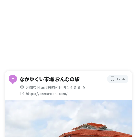
なかゆくい市場 おんなの駅
E
1254
沖縄県国頭郡恩納村仲泊１６５６-９
https://onnanoeki.com/