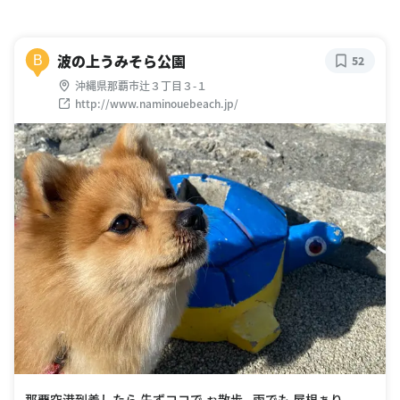
波の上うみそら公園
B
52
沖縄県那覇市辻３丁目３-１
http://www.naminouebeach.jp/
那覇空港到着したら 先ずココで ぉ散歩。雨でも 屋根ぁり