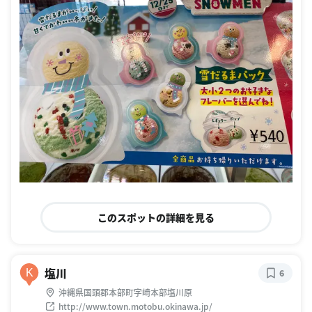
このスポットの詳細を見る
塩川
K
6
沖縄県国頭郡本部町字崎本部塩川原
http://www.town.motobu.okinawa.jp/