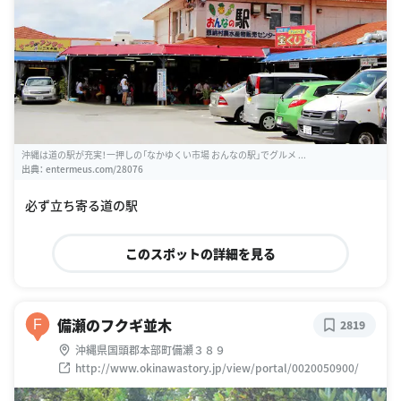
沖縄は道の駅が充実！一押しの「なかゆくい市場 おんなの駅」でグルメ ...
出典：
entermeus.com/28076
必ず立ち寄る道の駅
このスポットの詳細を見る
備瀬のフクギ並木
F
2819
沖縄県国頭郡本部町備瀬３８９
http://www.okinawastory.jp/view/portal/0020050900/