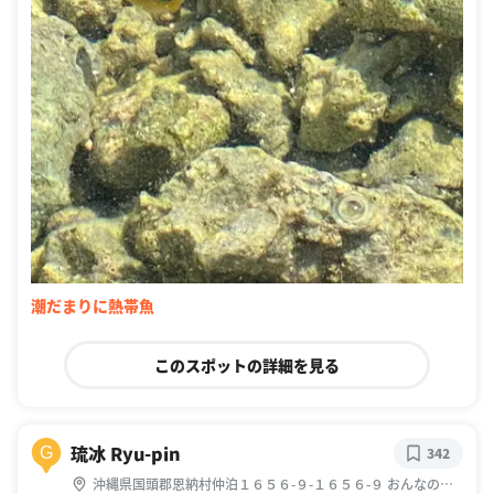
潮だまりに熱帯魚
このスポットの詳細を見る
琉冰 Ryu-pin
G
342
沖縄県国頭郡恩納村仲泊１６５６-９-１６５６-９ おんなの駅