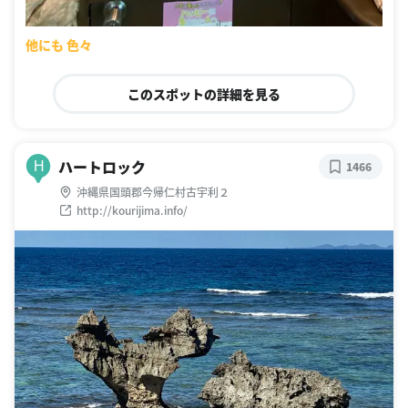
他にも 色々
このスポットの詳細を見る
ハートロック
H
1466
沖縄県国頭郡今帰仁村古宇利２
http://kourijima.info/