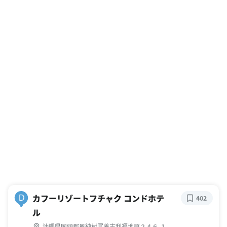
カフーリゾートフチャク コンドホテ
D
402
ル
沖縄県国頭郡恩納村冨着志利福地原２４６-１