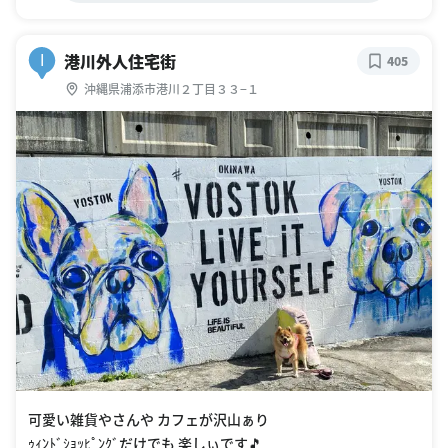
港川外人住宅街
I
405
沖縄県浦添市港川２丁目３３−１
可愛い雑貨やさんや カフェが沢山ぁり
ｩｨﾝﾄﾞｼｮｯﾋﾟﾝｸﾞだけでも 楽しぃです🎵