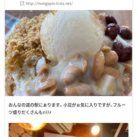
内
http://mangopin.ti-da.net/
おんなの道の駅にぁります。小豆がぉ気に入りですが、フルー
ツ盛りだくさんもｫｽｽﾒ