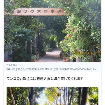
フクギ並木
出典：
lh4.googleusercontent.com/-of4Lke-grb0/Vkupl0PJ7NI/AAAAAAAAGKw/EE5h0i
WJgys/w460-h310-k
ワンコのぉ散歩には 最適🎵 緑と海が癒してくれます