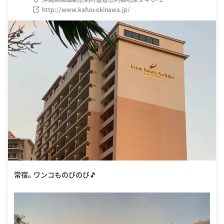
http://www.kafuu-okinawa.jp/
常宿。ワンコものびのび🎵