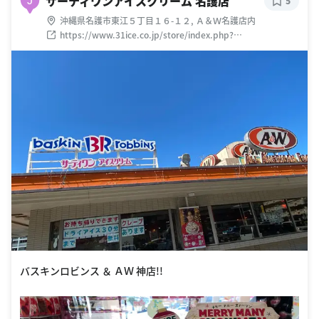
サーティワンアイスクリーム 名護店
J
5
沖縄県名護市東江５丁目１６-１２, Ａ＆Ｗ名護店内
https://www.31ice.co.jp/store/index.php?
action_public_tenpo_detail=true&linkcd=7F24B016DA6CA
68012EAE7F5DD1641DE
バスキンロビンス ＆ ＡＷ 神店!!