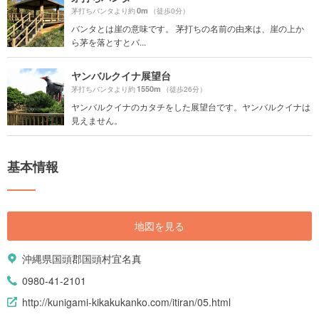
0m
茅打ちバンタより約
（徒歩0分）
バンタとは崖の意味です。 茅打ちの名前の由来は、崖の上か
ら茅を落とすとバ...
ヤンバルクイナ展望台
1550m
茅打ちバンタより約
（徒歩26分）
ヤンバルクイナのカタチをした展望台です。ヤンバルクイナは
見えません。
基本情報
地図を見る
沖縄県国頭郡国頭村宜名真
0980-41-2101
http://kunigami-kikakukanko.com/itiran/05.html