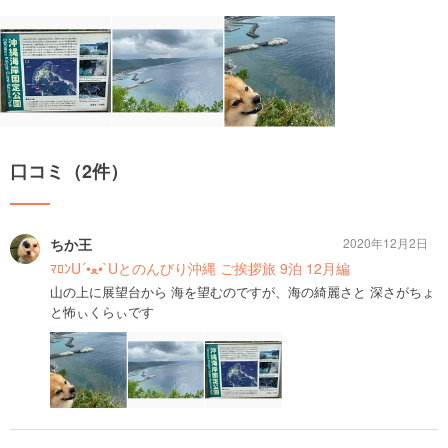
口コミ（2件）
ちか王
2020年12月2日
ﾏﾛﾝU´•ﻌ•`Uとのんびり沖縄 ご挨拶旅 9泊 12月編
山の上に展望台から 海を望むのですが、海の綺麗さと 深さがちょ
と怖ぃくらぃです