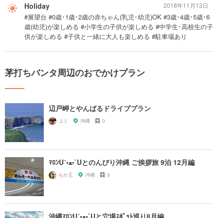
Holiday
2018年11月13日
#展望台 #0歳･1歳･2歳の赤ちゃん(乳児･幼児)OK #3歳･4歳･5歳･6
歳(幼児)が楽しめる #小学生の子供が楽しめる #中学生･高校生の子
供が楽しめる #子供と一緒に大人も楽しめる #駐車場あり
茅打ちバンタ周辺のおでかけプラン
辺戸岬とやんばるドライブプラン
ユミ
沖縄
0
ﾏﾛﾝU´•ﻌ•`Uとのんびり沖縄 ご挨拶旅 9泊 12月編
ちか王
沖縄
3
沖縄ﾏﾛﾝU´•ﻌ•`Uと穴場ｽﾎﾟｯﾄ巡り8月編