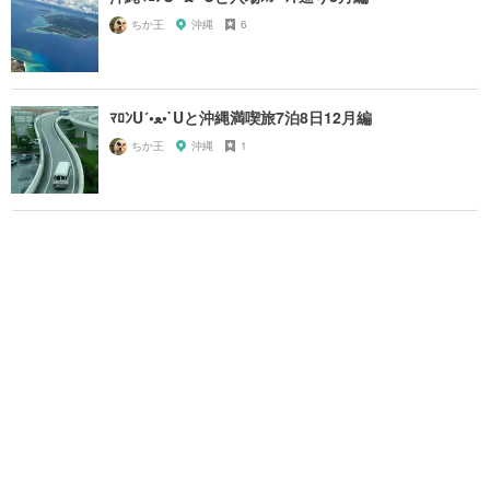
ちか王
沖縄
6
ﾏﾛﾝU´•ﻌ•`Uと沖縄満喫旅7泊8日12月編
ちか王
沖縄
1