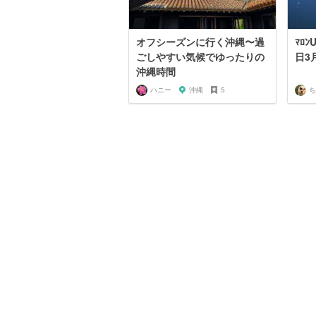
オフシーズンに行く沖縄〜過
ﾏﾛﾝU´•ﻌ•`Uと沖縄
ごしやすい気候でゆったりの
日3
沖縄時間
ハニー
沖縄
5
ち