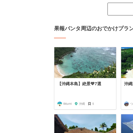
果報バンタ周辺のおでかけプラ
【沖縄本島】絶景💙7選
沖縄
tikiumi
沖縄
5
つ