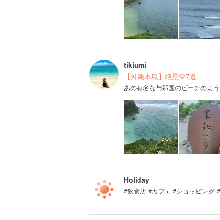
tikiumi
【沖縄本島】絶景💙7選
あの有名な与那国のビーチのよう
Holiday
#飲食店 #カフェ #ショッピング