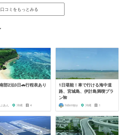
口コミをもっとみる
ン
南部2泊3日🚗行程表あり
1日堪能！車で行ける海中道
路、宮城島、伊計島満喫プラ
ン🌺
ぶあん
沖縄
4
hidemijoy
沖縄
1