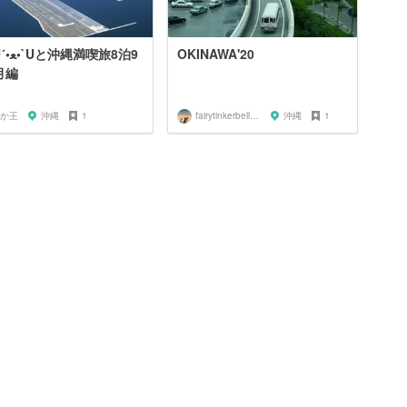
満喫旅8泊9
OKINAWA'20
月編
か王
沖縄
1
fairytinkerbell0205
沖縄
1