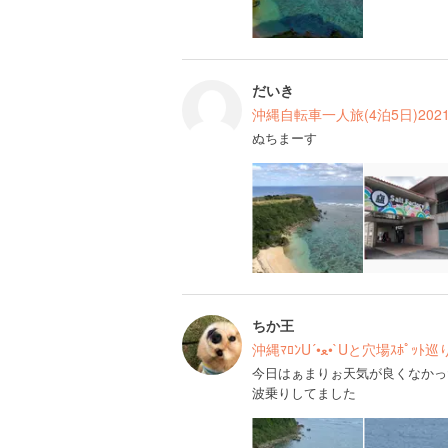
だいき
沖縄自転車一人旅(4泊5日)2021
ぬちまーす
ちか王
沖縄ﾏﾛﾝU´•ﻌ•`Uと穴場ｽﾎﾟ
今日はぁまりぉ天気が良くなかっ
波乗りしてました