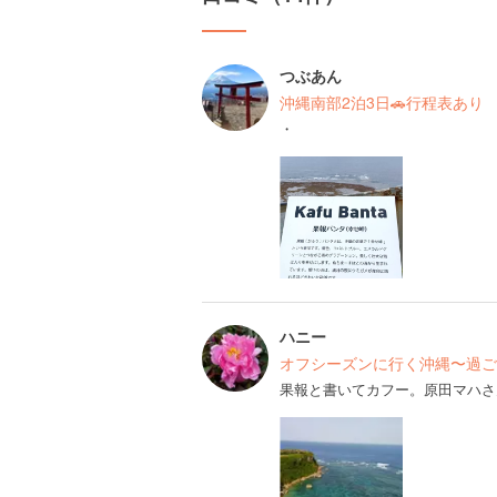
つぶあん
沖縄南部2泊3日🚗行程表あり
・
ハニー
オフシーズンに行く沖縄〜過ご
果報と書いてカフー。原田マハさ