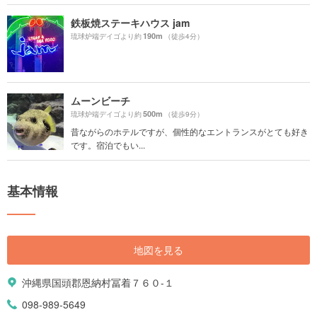
鉄板焼ステーキハウス jam
190m
琉球炉端デイゴより約
（徒歩4分）
ムーンビーチ
500m
琉球炉端デイゴより約
（徒歩9分）
昔ながらのホテルですが、個性的なエントランスがとても好き
です。宿泊でもい...
基本情報
地図を見る
沖縄県国頭郡恩納村冨着７６０-１
098-989-5649