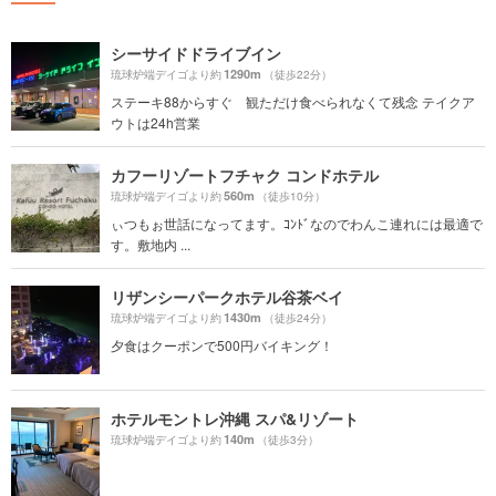
シーサイドドライブイン
1290m
琉球炉端デイゴより約
（徒歩22分）
ステーキ88からすぐ 観ただけ食べられなくて残念 テイクア
ウトは24h営業
カフーリゾートフチャク コンドホテル
560m
琉球炉端デイゴより約
（徒歩10分）
ぃつもぉ世話になってます。ｺﾝﾄﾞなのでわんこ連れには最適で
す。敷地内 ...
リザンシーパークホテル谷茶ベイ
1430m
琉球炉端デイゴより約
（徒歩24分）
夕食はクーポンで500円バイキング！
ホテルモントレ沖縄 スパ&リゾート
140m
琉球炉端デイゴより約
（徒歩3分）