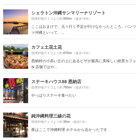
シェラトン沖縄サンマリーナリゾート
950m
琉球炉端デイゴより約
（徒歩16分）
ここはおまけで、元々行く予定が行けなかったところ。パンツ
ァ沖縄といって、...
カフェ土花土花
870m
琉球炉端デイゴより約
（徒歩15分）
恩納村の小高い丘の上にあるピザが最高に美味しい絶景カフェ
☕️ 店舗ではや...
ステーキハウス88 恩納店
760m
琉球炉端デイゴより約
（徒歩13分）
やっぱりステーキ食べたい
純沖縄料理三線の花
30m
琉球炉端デイゴより約
（徒歩1分）
夜はここで沖縄料理 ホテルから近かったです