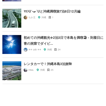
ﾏﾛﾝU´•ﻌ•`Uと沖縄満喫旅7泊8日12月編
ちか王
沖縄
1
初めての沖縄観光✈️2泊3日で本島を満喫🏖 - 到着日に
青の洞窟でダイビ...
✈✈ usk ✈✈
沖縄
24
レンタカーで！沖縄本島3泊旅🌺
misa.
沖縄
25