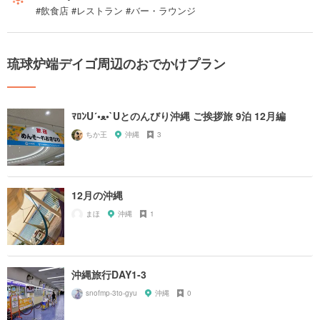
#飲食店 #レストラン #バー・ラウンジ
琉球炉端デイゴ周辺のおでかけプラン
ﾏﾛﾝU´•ﻌ•`Uとのんびり沖縄 ご挨拶旅 9泊 12月編
ちか王
沖縄
3
12月の沖縄
まほ
沖縄
1
沖縄旅行DAY1-3
snofmp-3to-gyu
沖縄
0