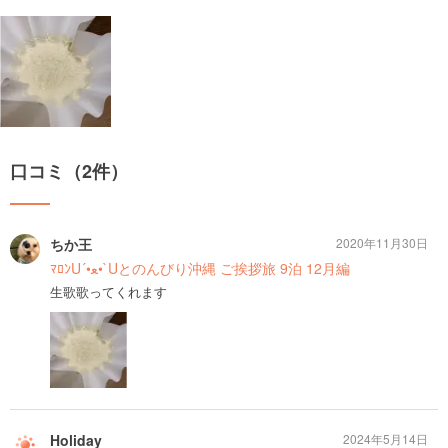
口コミ（2件）
ちか王
2020年11月30日
ﾏﾛﾝU´•ﻌ•`Uとのんびり沖縄 ご挨拶旅 9泊 12月編
生歌歌ってくれます
Holiday
2024年5月14日