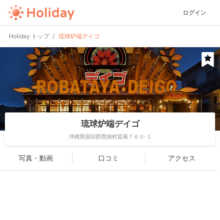
ログイン
Holiday トップ
琉球炉端デイゴ
琉球炉端デイゴ
沖縄県国頭郡恩納村冨着７６０-１
写真・動画
口コミ
アクセス