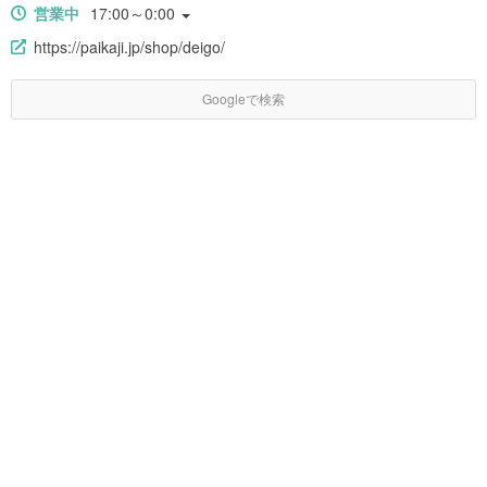
営業中
17:00～0:00
https://paikaji.jp/shop/deigo/
Googleで検索