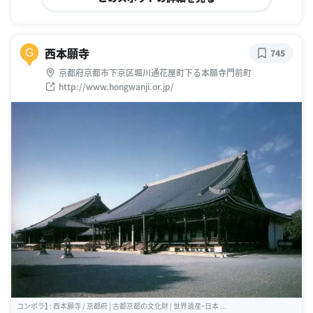
西本願寺
G
745
京都府京都市下京区堀川通花屋町下る本願寺門前町
http://www.hongwanji.or.jp/
コンポラ】 : 西本願寺 / 京都府 | 古都京都の文化財 | 世界遺産・日本 ...