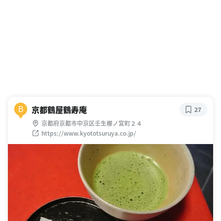
京都鶴屋鶴寿庵
B
27
京都府京都市中京区壬生梛ノ宮町２４
https://www.kyototsuruya.co.jp/