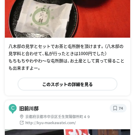
八木邸の見学とセットでお茶と屯所餅を頂けます。（八木邸の
見学料と合わせて、私が行ったときは1000円でした）
もちもちやわやわ〜な屯所餅は、お土産として買って帰ること
も出来ますよー。
このスポットの詳細を見る
旧前川邸
C
74
京都府京都市中京区壬生賀陽御所町４９
http://kyu-maekawatei.com/