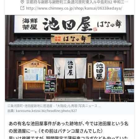
京都府与謝郡与謝野町三条通河原町東入ル中島町82 申和三条
ビル
http://www.chimney.co.jp/shop/kansai/0633ikedaya/
三条河原町・池田屋跡地に居酒屋－「大階段」も再現（写真ニュース ...
出典：
karasuma.keizai.biz/headline/photo/827
あの有名な池田屋事件があった跡地が、今では池田屋という名
の居酒屋に…。（その前はパチンコ屋さんでした）
思いは複雑ですが、期間限定で薄桜鬼コラボなどもやっていた