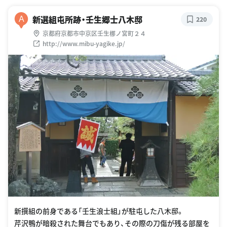
新選組屯所跡・壬生郷士八木邸
A
220
京都府京都市中京区壬生梛ノ宮町２４
http://www.mibu-yagike.jp/
新撰組の前身である「壬生浪士組」が駐屯した八木邸。
芹沢鴨が暗殺された舞台でもあり、その際の刀傷が残る部屋を