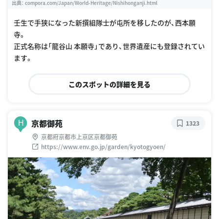
出典：
compora.com/Japan/World-Heritage/Nishihonganji.html
壬生で手狭になった新撰組隊士が屯所を移したのが、西本願
寺。
正式名称は「龍谷山 本願寺」であり、世界遺産にも登録されてい
ます。
このスポットの詳細を見る
京都御苑
H
1323
京都府京都市上京区京都御苑
https://www.env.go.jp/garden/kyotogyoen/