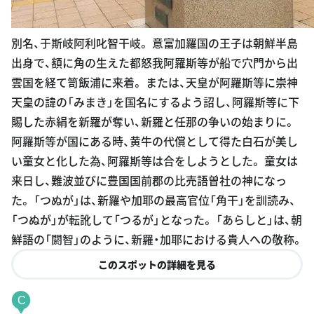
別名、于斯岐阿利叱智干岐。 意富加羅国の王子は朝鮮半島
出身で、額に角の生えた都怒我阿羅斯等が船で穴門から出
雲国を経て笥飯浦に来着。 または、天皇が阿羅斯等に崇神
天皇の諱の「みまき」を国名にするよう詔し、阿羅斯等に下
賜した赤絹を新羅が奪い、新羅と任那の争いの始まりに。
阿羅斯等が国にある時、黄牛の代償として得た白石が美し
い童女と化した為、阿羅斯等は合をしようとした。 童女は
来日し、難波並びに豊国国前郡の比売語曽社の神になっ
た。 「つぬが」は、新羅や加耶の最高官位「角干」を訓読み、
「つぬが」が転訛して「つるが」となった。 「あらしと」は、朝
鮮語の「閼智」のように、新羅・加耶における貴人への敬称。
このスポットの詳細を見る
C