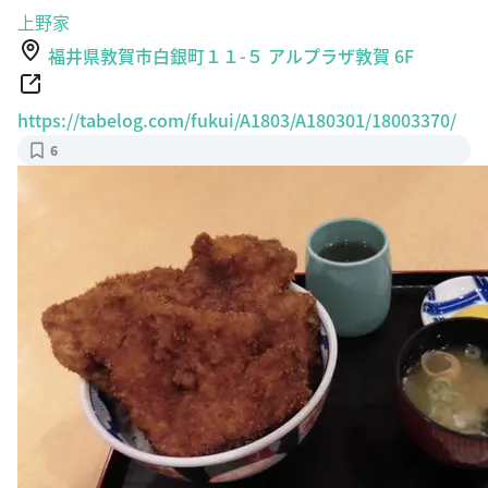
上野家
福井県敦賀市白銀町１１-５ アルプラザ敦賀 6F
https://tabelog.com/fukui/A1803/A180301/18003370/
6