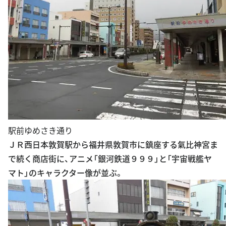
駅前ゆめさき通り
ＪＲ西日本敦賀駅から福井県敦賀市に鎮座する氣比神宮ま
で続く商店街に、アニメ「銀河鉄道９９９」と「宇宙戦艦ヤ
マト」のキャラクター像が並ぶ。