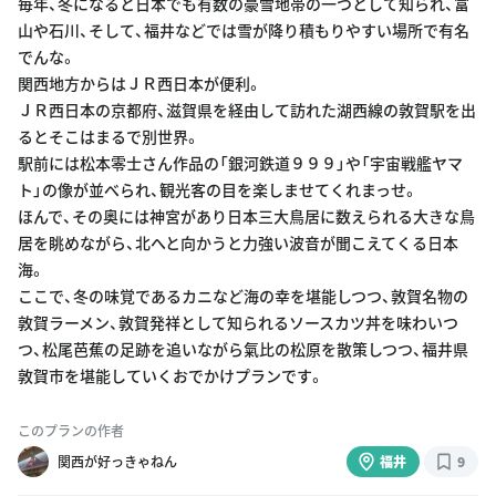
毎年、冬になると日本でも有数の豪雪地帯の一つとして知られ、富
山や石川、そして、福井などでは雪が降り積もりやすい場所で有名
でんな。
関西地方からはＪＲ西日本が便利。
ＪＲ西日本の京都府、滋賀県を経由して訪れた湖西線の敦賀駅を出
るとそこはまるで別世界。
駅前には松本零士さん作品の「銀河鉄道９９９」や「宇宙戦艦ヤマ
ト」の像が並べられ、観光客の目を楽しませてくれまっせ。
ほんで、その奥には神宮があり日本三大鳥居に数えられる大きな鳥
居を眺めながら、北へと向かうと力強い波音が聞こえてくる日本
海。
ここで、冬の味覚であるカニなど海の幸を堪能しつつ、敦賀名物の
敦賀ラーメン、敦賀発祥として知られるソースカツ丼を味わいつ
つ、松尾芭蕉の足跡を追いながら氣比の松原を散策しつつ、福井県
敦賀市を堪能していくおでかけプランです。
このプランの作者
関西が好っきゃねん
福井
9