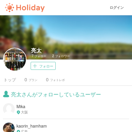
ログイン
亮太
7
2
フォロー
フォロワー
フォロー
0
0
トップ
プラン
フォトレポ
亮太さんがフォローしているユーザー
Mika
大阪
kaorin_hamham
広島