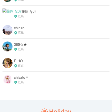
藤岡 なお
広島
chihiro
広島
385☆★
広島
RIHO
東京
chisato＊
広島