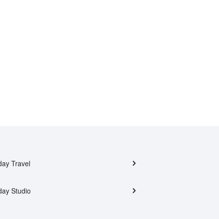
day Travel
day Studio