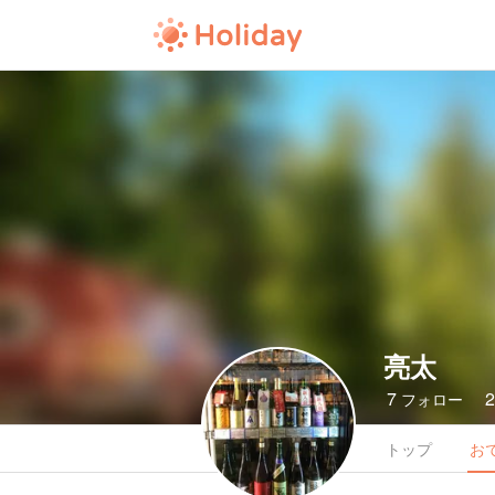
亮太
7
フォロー
トップ
お