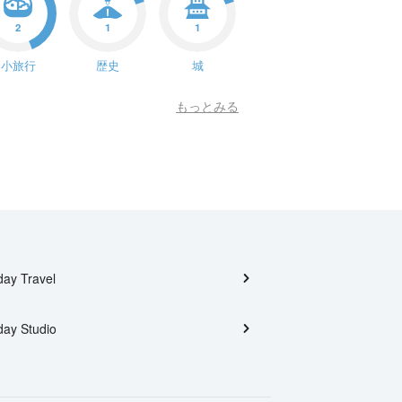
2
1
1
小旅行
歴史
城
もっとみる
day Travel
day Studio