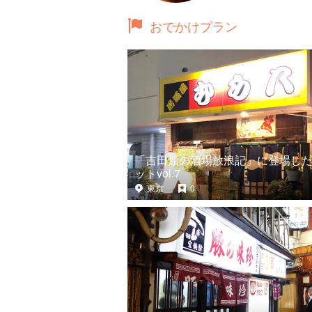
おでかけプラン
「吉田類の酒場放浪記」に登場し
ットvol.7
東京
0