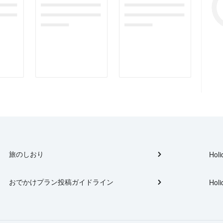
gefor
dummymessagefor
dummymessagefor
tplac
photoreportplac
photoreportplac
eholder
eholder
旅のしおり
Holi
おでかけプラン投稿ガイドライン
Holi