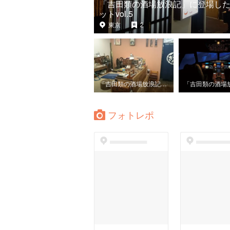
「吉田類の酒場放浪記」に登場し
ットvol.5
東京
2
「吉田類の酒場放浪記」に登場したスポットvol.3
フォトレポ
dummyspot
dummyspo