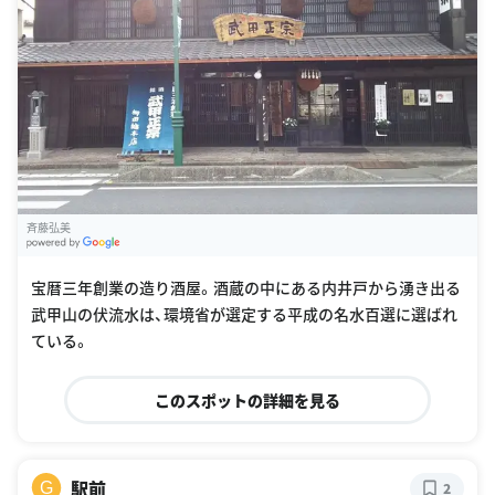
斉藤弘美
G
oogle Places
宝暦三年創業の造り酒屋。酒蔵の中にある内井戸から湧き出る
武甲山の伏流水は、環境省が選定する平成の名水百選に選ばれ
ている。
このスポットの詳細を見る
駅前
G
2