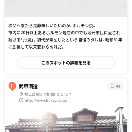
秩父へ来たら是非味わいたいのが、ホルモン焼。
市内に20軒以上あるホルモン焼店の中でも地元市民に愛され
続ける「丹賀」。初代が考案したという自慢のタレは、昭和61年
に創業して以来変わらぬ味だ。
このスポットの詳細を見る
武甲酒造
F
41
埼玉県秩父市宮側町２１-２７
http://www.bukou.co.jp/