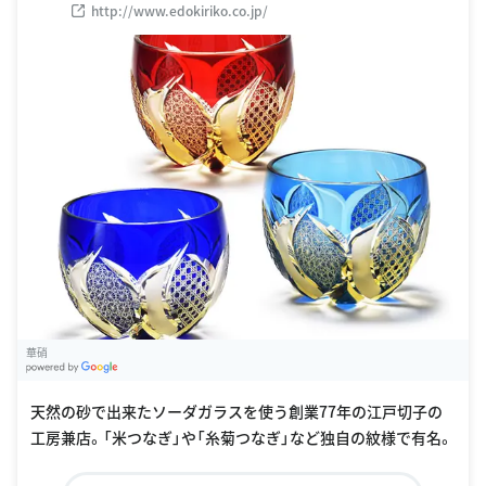
http://www.edokiriko.co.jp/
華硝
G
oogle Places
天然の砂で出来たソーダガラスを使う創業77年の江戸切子の
工房兼店。「米つなぎ」や「糸菊つなぎ」など独自の紋様で有名。