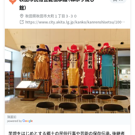
館）
秋田県秋田市大町１丁目３-３０
https://www.city.akita.lg.jp/kanko/kanrenshisetsu/10036
44/index.html
陳麗如
G
oogle Places
竿燈をはじめとする郷土の民俗行事や芸能の保存伝承、後継者