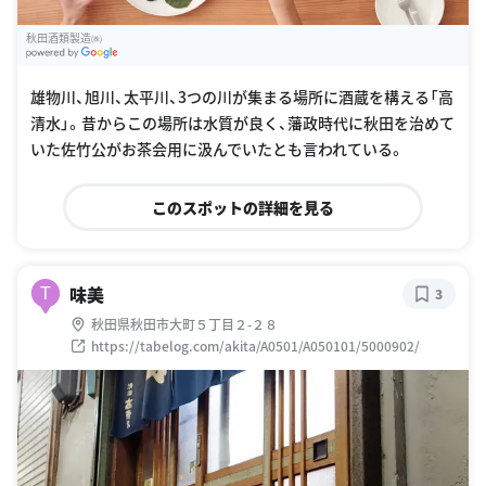
秋田酒類製造㈱
G
oogle Places
雄物川、旭川、太平川、3つの川が集まる場所に酒蔵を構える「高
清水」。昔からこの場所は水質が良く、藩政時代に秋田を治めて
いた佐竹公がお茶会用に汲んでいたとも言われている。
このスポットの詳細を見る
味美
T
3
秋田県秋田市大町５丁目２-２８
https://tabelog.com/akita/A0501/A050101/5000902/