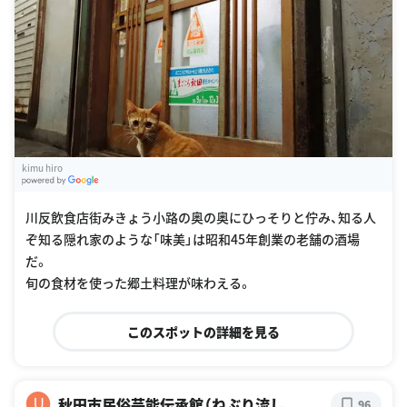
kimu hiro
G
oogle Places
川反飲食店街みきょう小路の奥の奥にひっそりと佇み、知る人
ぞ知る隠れ家のような「味美」は昭和45年創業の老舗の酒場
だ。
旬の食材を使った郷土料理が味わえる。
このスポットの詳細を見る
秋田市民俗芸能伝承館（ねぶり流し
U
96