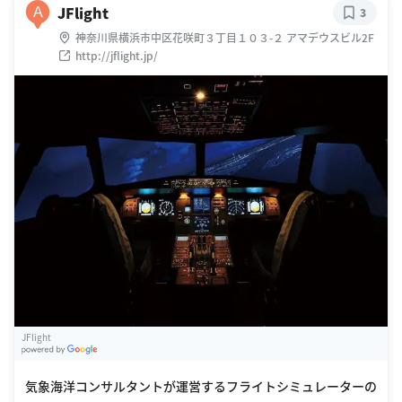
JFlight
A
3
神奈川県横浜市中区花咲町３丁目１０３-２ アマデウスビル2F
http://jflight.jp/
JFlight
G
oogle Places
気象海洋コンサルタントが運営するフライトシミュレーターの