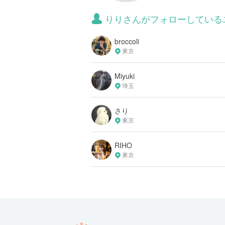
りりさんがフォローしている
broccoli
東京
Miyuki
埼玉
さり
東京
RIHO
東京