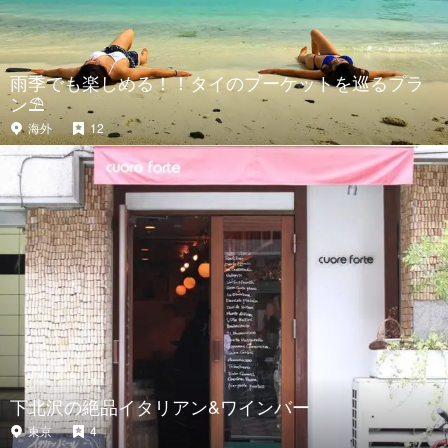
雨季でも楽しめる！！タイのプーケットを巡るプラ
ン⛱
海外
12
下北沢の絶品イタリアン&ワインバー
東京
4