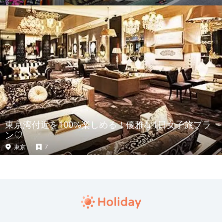
東京湾付近を100%楽しめる！優雅な1日女子旅プラ
ン♡
東京
7