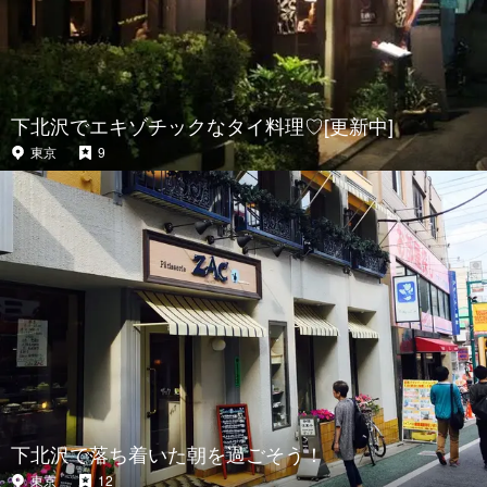
下北沢でエキゾチックなタイ料理♡[更新中]
東京
9
下北沢で落ち着いた朝を過ごそう！
東京
12