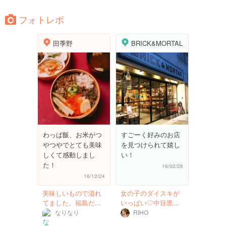
フォトレポ
田季野
BRICK&MORTAL
わっぱ飯、お米がつ
すごーく好みのお店
やつやでとても美味
を見つけられて嬉し
しくて感動しまし
い！
た！
16/02/28
16/12/24
美味しいもので溢れ
女の子のダイスキが
てました。福島だ...
いっぱい♡中目黒...
なりなり
RIHO