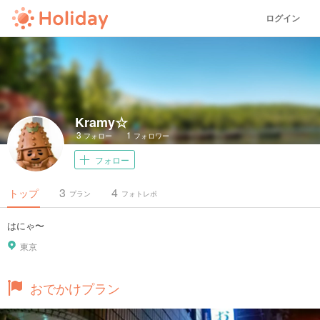
ログイン
Kramy☆
3
1
フォロー
フォロワー
フォロー
3
4
トップ
プラン
フォトレポ
はにゃ〜
東京
おでかけプラン