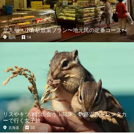
北九州・小倉駅散策プラン〜地元民の定番コース〜
福岡
14
リスやキツネに出会う！知床、釧路湿原をレンタカ
ーで行く女子旅
北海道
33