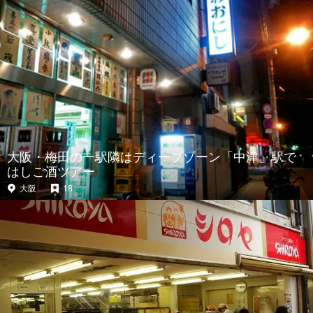
大阪・梅田の一駅隣はディープゾーン「中津」駅で
はしご酒ツアー
大阪
18