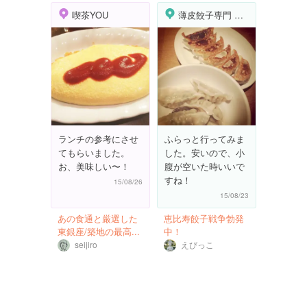
喫茶YOU
薄皮餃子専門 渋谷餃子 恵比寿店
ランチの参考にさせ
ふらっと行ってみま
てもらいました。
した。安いので、小
お、美味しい〜！
腹が空いた時いいで
すね！
15/08/26
15/08/23
あの食通と厳選した
恵比寿餃子戦争勃発
東銀座/築地の最高...
中！
seijiro
えびっこ