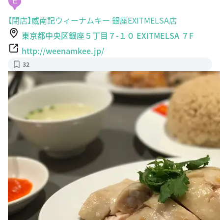
E
【閉店】威南記ウィーナムキー 銀座EXITMELSA店
東京都中央区銀座５丁目７-１０ EXITMELSA ７F
http://weenamkee.jp/
32