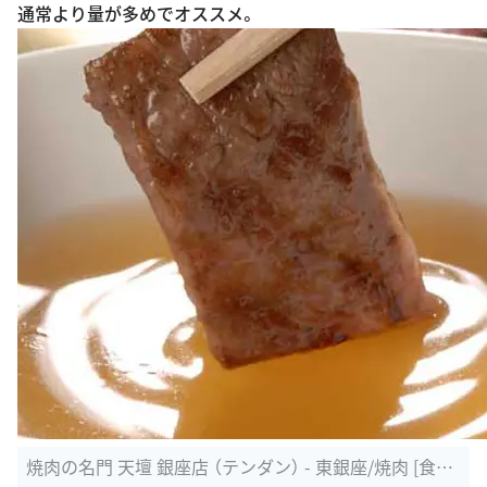
通常より量が多めでオススメ。
焼肉の名門 天壇 銀座店 （テンダン） - 東銀座/焼肉 [食べ