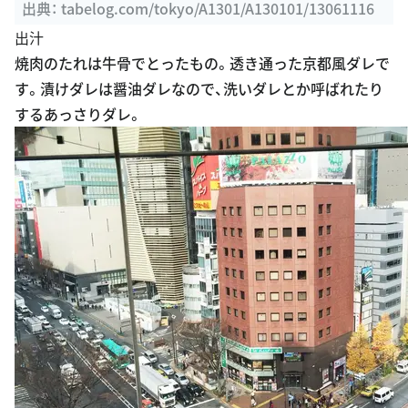
ログ]
出典：
tabelog.com/tokyo/A1301/A130101/13061116
出汁
焼肉のたれは牛骨でとったもの。透き通った京都風ダレで
す。漬けダレは醤油ダレなので、洗いダレとか呼ばれたり
するあっさりダレ。