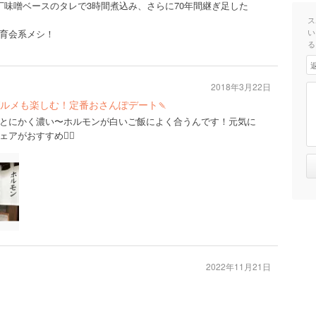
丁味噌ベースのタレで3時間煮込み、さらに70年間継ぎ足した
ス
い
育会系メシ！
る
2018年3月22日
ルメも楽しむ！定番おさんぽデート🍡
とにかく濃い〜ホルモンが白いご飯によく合うんです！元気に
がおすすめ🙆‍♂️
2022年11月21日