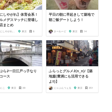
にしやがれ】体育会系！
平日の朝に早起きして築地で
ルメデスマッチに登場し
朝ご飯デートしよう！
店まとめ
嵐にしやがれガール
東京
6
きーわーど
東京
14
ぶら♪一日江戸っ子なり
ふらっとグルメ♪(n_n)/【築
コース
地篇(豊洲にも活用できる
よ‼︎)】
にこ
東京
39
にゃぷんつぇる
東京
351