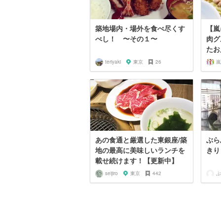
築地場内・場外を食べ尽くす
【嵐
べし！ 〜その１〜
肉グ
たお
teriyaki
東京
26
あの食通と厳選した東銀座/築
ぶら
地の最高に美味しいランチを
きり
載せ続けます！【更新中】
seijiro
東京
442
ぷ