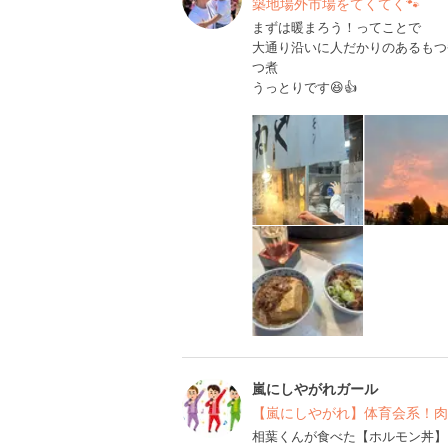
築地場外市場をてくてく🐾
まずは暖まろう！ってことで
大通り沿いに人だかりのあるもつ
つ煮
うっとりです😆👍
嵐にしやがれガール
【嵐にしやがれ】体育会系！肉
相葉くんが食べた【ホルモン丼】