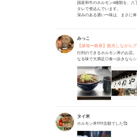
国産和牛のホルモン4種類を、八
タレで煮込んでいます。
深みのある濃い〜味は、まさに体
みっこ
【築地〜銀座】観光しながらグ
行列のできるホルモン丼のお店。
なる味で大満足◎食べ歩きならシェア
タイ米
ホルモン丼‼️‼️‼️念願でした🥰