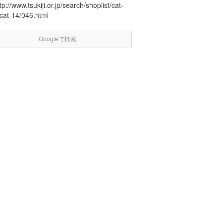
tp://www.tsukiji.or.jp/search/shoplist/cat-
/cat-14/046.html
Googleで検索