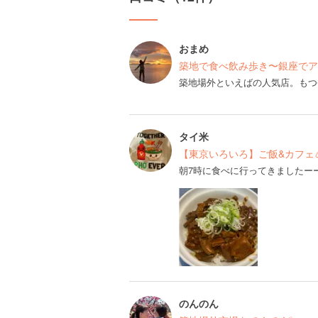
おまめ
築地で食べ飲み歩き〜銀座でア
築地場外といえばの人気店。もつ
タイ米
【東京いろいろ】ご飯&カフェ
朝7時に食べに行ってきましたーー
のんのん