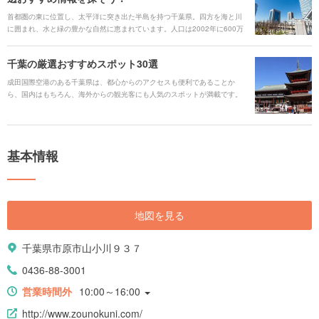
紹介します。
首都圏の東に位置し、太平洋に突き出た半島を持つ千葉県。四方を海と川
に囲まれ、水と緑の豊かな自然に恵まれています。人口は2002年に600万
人を突破し、現在全国で6番目に多い都道府県となっています。そんな千葉
県の人気スポットをエリア別にご紹介します。
千葉の厳選おすすめスポット30選
成田国際空港のある千葉県は、都心からのアクセスも便利であることか
ら、国内はもちろん、海外からの観光客にも人気のスポットが満載です。
豊かな自然や動物とふれあったり、房総半島の海岸沿いの眺望を楽しんだ
り。テーマパークやショッピングで一日過ごしたあとは、温泉でゆっく
り。写真に収めたくなるようなフォトジェニックなスポットもたくさんで
す。 旬にしか味わえない、期間限定の味覚狩りも楽しいですね。千葉県の
基本情報
見どころを紹介します。
地図を見る
千葉県市原市山小川９３７
0436-88-3001
営業時間外
10:00～16:00
http://www.zounokuni.com/