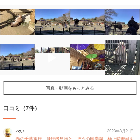
▶
写真・動画をもっとみる
口コミ（7件）
ぺい
2023年3月21日
春の千葉旅行 飛行機見物と、ぞうの国満喫 極上鯖寿司を