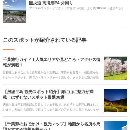
圏央道 高滝湖PA 外回り
1850m
アニマルワンダーリゾウト（市原ぞうの国）より約
（徒歩31分）
このスポットが紹介されている記事
千葉旅行ガイド！人気エリアや見どころ・アクセス情
報が満載！
首都圏にありながらも自然豊かな千葉県は、季節を彩る花々、個性豊かな
レジャースポット、海でのマリンレジャーも楽しめ、さまざまな魅力が詰
まっています。 沿岸や花畑の爽快なドライブが楽しめたり、レトロなロー
カル列車に乗ってのんびり揺られたり。三方を海に囲まれているので、新
【房総半島 観光スポット紹介】海に山に魅力が満
鮮な魚介を堪能できたり、と楽しみ方はいろいろです。 都心からであれば
載！はずせないスポット厳選30選
思い立ったら気軽にアクセスでき、また東京観光の折に一足伸ばしてみる
のもオススメです。今回は、千葉の多彩な見どころをご紹介します。
房総半島は千葉県東部に位置している半島で、東京湾と太平洋に囲まれて
います。都心から日帰りで行けてしまうほどのアクセスの良さでありなが
ら、自然豊かでリゾート感あふれる雰囲気が漂っています。 そんな房総半
島には、太平洋の恵みがたっぷりのグルメやここだけでしか見られない絶
【千葉県のおでかけ・観光マップ】地図から名所や周
景、レジャーなどの魅力あふれる観光スポットがたくさんあります。絶対
辺おすすめ情報を探そう！
はずせない定番から穴場まで、房総半島のおすすめ厳選スポットを30選ご