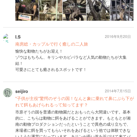
I.S
2016年9月20日
南房総・カップルで行く癒しの二人旅
愉快な動物たちがお迎え！
ゾウはもちろん、キリンやカビパラなど人気の動物たちが大集
結！
可愛さにとても癒されるスポットです！
seijiro
2014年7月15日
"子供が主役"驚愕のぞうの国！なんと象に乗れて鼻にぶら下が
れて餌もあげられるって知ってます？
市原ぞうの国を普通の動物園だとおもったら大間違いです。基本
的に、こちらは動物に餌をあげることができます。もともとが湘
南の動物プロダクションだったということで異色の成り立ちで、
来場者に餌を買ってもらいそれをあげるという他では体験できな
いような運営になっています。キリンが長い首を近づけて来てバ