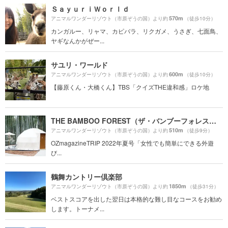
ＳａｙｕｒｉＷｏｒｌｄ
570m
アニマルワンダーリゾウト（市原ぞうの国）より約
（徒歩10分）
カンガルー、リャマ、カピバラ、リクガメ、うさぎ、七面鳥、
ヤギなんかがぜー...
サユリ・ワールド
600m
アニマルワンダーリゾウト（市原ぞうの国）より約
（徒歩10分）
【藤原くん・大橋くん】TBS「クイズTHE違和感」ロケ地
THE BAMBOO FOREST（ザ・バンブーフォレスト）
510m
アニマルワンダーリゾウト（市原ぞうの国）より約
（徒歩9分）
OZmagazineTRIP 2022年夏号「女性でも簡単にできる外遊
び...
鶴舞カントリー倶楽部
1850m
アニマルワンダーリゾウト（市原ぞうの国）より約
（徒歩31分）
ベストスコアを出した翌日は本格的な難し目なコースをお勧め
します。トーナメ...