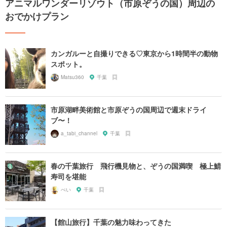
アニマルワンダーリゾウト（市原ぞうの国）周辺の
おでかけプラン
カンガルーと自撮りできる♡東京から1時間半の動物
スポット。
Matsu360
千葉
市原湖畔美術館と市原ぞうの国周辺で週末ドライ
ブ〜！
a_tabi_channel
千葉
春の千葉旅行 飛行機見物と、ぞうの国満喫 極上鯖
寿司を堪能
ぺい
千葉
【館山旅行】千葉の魅力味わってきた