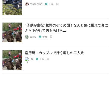
zoozooshe
千葉
"子供が主役"驚愕のぞうの国！なんと象に乗れて鼻に
ぶら下がれて餌もあげら...
seijiro
千葉
南房総・カップルで行く癒しの二人旅
I.S
千葉