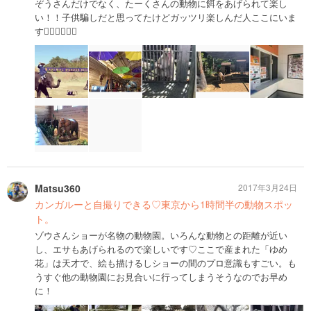
ぞうさんだけでなく、たーくさんの動物に餌をあげられて楽し
い！！子供騙しだと思ってたけどガッツリ楽しんだ人ここにいま
す🙋‍♀️🙋‍♀️🙋‍♀️
Matsu360
2017年3月24日
カンガルーと自撮りできる♡東京から1時間半の動物スポッ
ト。
ゾウさんショーが名物の動物園。いろんな動物との距離が近い
し、エサもあげられるので楽しいです♡ここで産まれた「ゆめ
花」は天才で、絵も描けるしショーの間のプロ意識もすごい。も
うすぐ他の動物園にお見合いに行ってしまうそうなのでお早め
に！