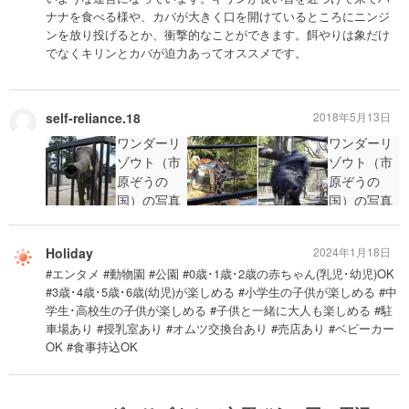
ナナを食べる様や、カバが大きく口を開けているところにニンジ
ンを放り投げるとか、衝撃的なことができます。餌やりは象だけ
でなくキリンとカバが迫力あってオススメです。
self-reliance.18
2018年5月13日
Holiday
2024年1月18日
#エンタメ #動物園 #公園 #0歳･1歳･2歳の赤ちゃん(乳児･幼児)OK
#3歳･4歳･5歳･6歳(幼児)が楽しめる #小学生の子供が楽しめる #中
学生･高校生の子供が楽しめる #子供と一緒に大人も楽しめる #駐
車場あり #授乳室あり #オムツ交換台あり #売店あり #ベビーカー
OK #食事持込OK