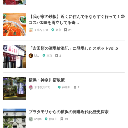
【我が家の鉄板】近くに住んでるならすぐ行って！😎
コスパ&味を両立してる奇...
☀️車なし旅
東京
24
「吉田類の酒場放浪記」に登場したスポットvol.5
kiko
東京
2
横浜・神奈川宿散策
木下次郎/highlandrail
神奈川
7
ブラタモリからの横浜の開港近代化歴史探索
seijiro
神奈川
19