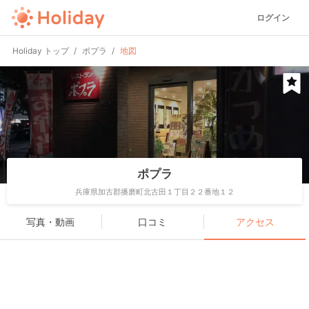
ログイン
Holiday トップ
ポプラ
地図
ポプラ
兵庫県加古郡播磨町北古田１丁目２２番地１２
写真・動画
口コミ
アクセス