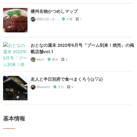
播州名物かつめしマップ
関西が好っきゃねん
兵庫
1
おとなの週末 2022年9月号「ブーム到来！焼売」の掲
載店舗vol.1
Ikkun
東京
2
友人と半日別府で食べまくろう(≧▽≦)
Maaaa02
大分
6
基本情報