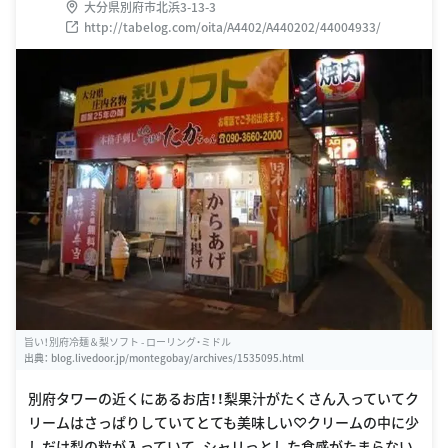
大分県別府市北浜3-13-3
http://tabelog.com/oita/A4402/A440202/44004933/
旨い！別府冷麺＆梨ソフト - ローリング・ミドル
出典：
blog.livedoor.jp/montegobay/archives/1535095.html
別府タワーの近くにあるお店！！梨果汁がたくさん入っていてク
リームはさっぱりしていてとても美味しい♡クリームの中に少
しだけ梨の粒が入っていて、シャリっとした食感がたまらない