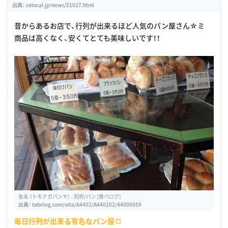
出典：
colocal.jp/news/51027.html
昔からあるお店で、行列が出来るほど人気のパン屋さん☆ミ
商品は高くなく、安くてとても美味しいです！！
友永 （トモナガパンヤ） - 別府/パン [食べログ]
出典：
tabelog.com/oita/A4402/A440202/44000059
毎日行列が出来る有名なパン屋🍞