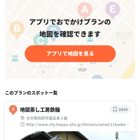
このプランのスポット一覧
地獄蒸し工房鉄輪
A
1019
大分県別府市風呂本５組
http://www.city.beppu.oita.jp/06sisetu/annai/11kankou/
11-17jikgokumushi.html