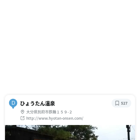
ひょうたん温泉
D
527
大分県別府市鉄輪１５９-２
http://www.hyotan-onsen.com/