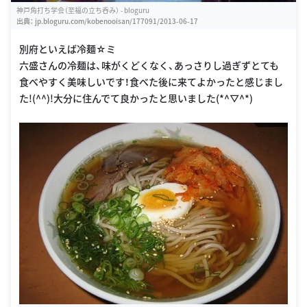
神戸角打ち学会（至福の立ち呑み） - bloguru
出典：
jp.bloguru.com/kobenooisan/177091/2013-06-17
別府といえば冷麺☆ミ
六盛さんの冷麺は、味がくどくなく、あっさりし過ぎずとても
食べやすく美味しいです！食べた後に来てよかったと感じまし
た!(^^)!大分に住んでて良かったと思いました(*^▽^*)