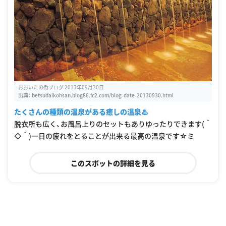
おおいたの街ブログ 2013年09月30日
出典：
betsudaikohsan.blog86.fc2.com/blog-date-20130930.html
たくさんの種類の温泉がある癒しの温泉♨
脱衣所も広く、お風呂上りのセットもありゆったりできます(＾
◇＾)一日の疲れをとることが出来る最高の温泉です☆ミ
このスポットの詳細を見る