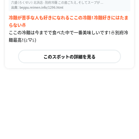
六盛（ろくせい） 北浜店 - 別府冷麺 この歯ごたえ、そしてスープが ...
出典：
beppu.reimen.info/1296.html
冷麺が苦手な人も好きになれるここの冷麺！冷麺好きにはたま
らない🍜
ここの冷麺は今までで食べた中で一番美味しいです！🍜別府冷
麺最高！(≧▽≦)
このスポットの詳細を見る