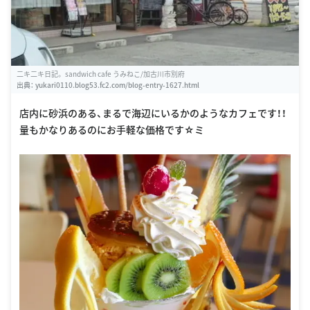
二キ二キ日記。 sandwich cafe うみねこ/加古川市別府
出典：
yukari0110.blog53.fc2.com/blog-entry-1627.html
店内に砂浜のある、まるで海辺にいるかのようなカフェです！！
量もかなりあるのにお手軽な価格です☆ミ