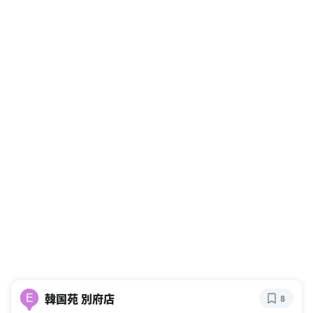
韓国苑 別府店
E
8