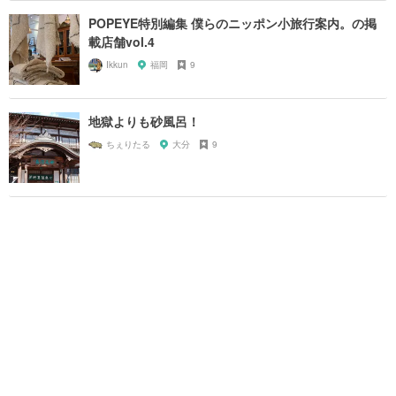
POPEYE特別編集 僕らのニッポン小旅行案内。の掲
載店舗vol.4
Ikkun
福岡
9
地獄よりも砂風呂！
ちぇりたる
大分
9