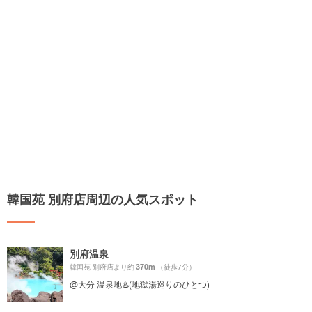
韓国苑 別府店周辺の人気スポット
別府温泉
370m
韓国苑 別府店より約
（徒歩7分）
@大分 温泉地♨️(地獄湯巡りのひとつ)