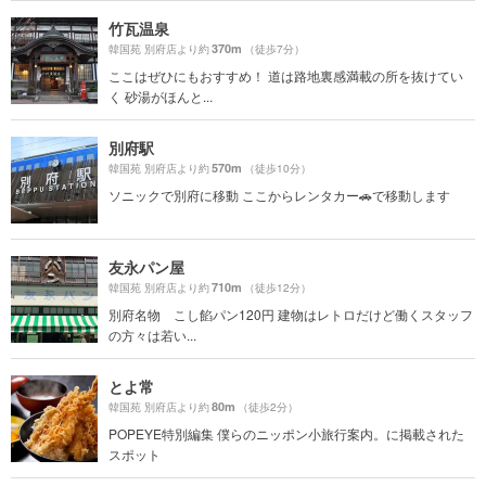
竹瓦温泉
370m
韓国苑 別府店より約
（徒歩7分）
ここはぜひにもおすすめ！ 道は路地裏感満載の所を抜けてい
く 砂湯がほんと...
別府駅
570m
韓国苑 別府店より約
（徒歩10分）
ソニックで別府に移動 ここからレンタカー🚗で移動します
友永パン屋
710m
韓国苑 別府店より約
（徒歩12分）
別府名物 こし餡パン120円 建物はレトロだけど働くスタッフ
の方々は若い...
とよ常
80m
韓国苑 別府店より約
（徒歩2分）
POPEYE特別編集 僕らのニッポン小旅行案内。に掲載された
スポット