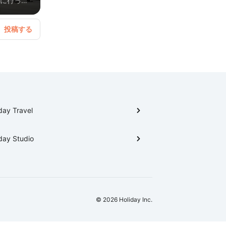
店に行って
day Travel
day Studio
© 2026 Holiday Inc.