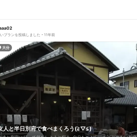
aaa02
しいプランを投稿しました
11年前
大分
友人と半日別府で食べまくろう(≧▽≦)