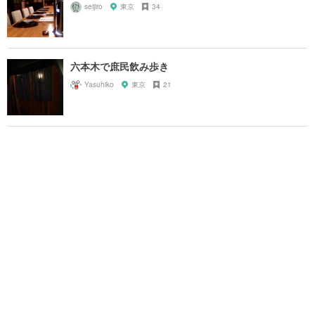
seijiro
東京
34
六本木で庶民飲み歩き
Yasuhiko
東京
21