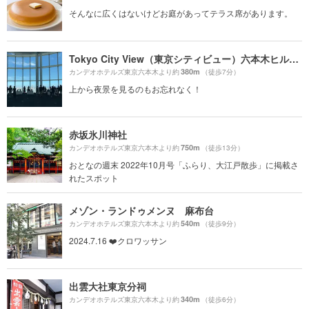
そんなに広くはないけどお庭があってテラス席があります。
Tokyo City View（東京シティビュー）六本木ヒルズ展望台
380m
カンデオホテルズ東京六本木より約
（徒歩7分）
上から夜景を見るのもお忘れなく！
赤坂氷川神社
750m
カンデオホテルズ東京六本木より約
（徒歩13分）
おとなの週末 2022年10月号「ふらり、大江戸散歩」に掲載さ
れたスポット
メゾン・ランドゥメンヌ 麻布台
540m
カンデオホテルズ東京六本木より約
（徒歩9分）
2024.7.16 ❤️クロワッサン
出雲大社東京分祠
340m
カンデオホテルズ東京六本木より約
（徒歩6分）