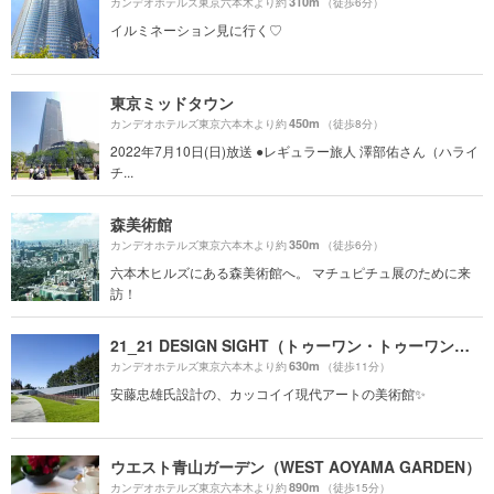
310m
カンデオホテルズ東京六本木より約
（徒歩6分）
イルミネーション見に行く♡
東京ミッドタウン
450m
カンデオホテルズ東京六本木より約
（徒歩8分）
2022年7月10日(日)放送 ●レギュラー旅人 澤部佑さん（ハライ
チ...
森美術館
350m
カンデオホテルズ東京六本木より約
（徒歩6分）
六本木ヒルズにある森美術館へ。 マチュピチュ展のために来
訪！
21_21 DESIGN SIGHT（トゥーワン・トゥーワン・デザインサイト）
630m
カンデオホテルズ東京六本木より約
（徒歩11分）
安藤忠雄氏設計の、カッコイイ現代アートの美術館✨
ウエスト青山ガーデン（WEST AOYAMA GARDEN）
890m
カンデオホテルズ東京六本木より約
（徒歩15分）