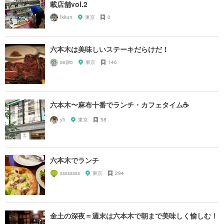
載店舗vol.2
Ikkun
東京
0
六本木は美味しいステーキだらけだ！
seijiro
東京
146
六本木〜麻布十番でランチ・カフェタイム☕️
yh
東京
58
六本木でランチ
ssssssss
東京
294
金土の深夜＝週末は六本木で朝まで美味しく愉しむ！