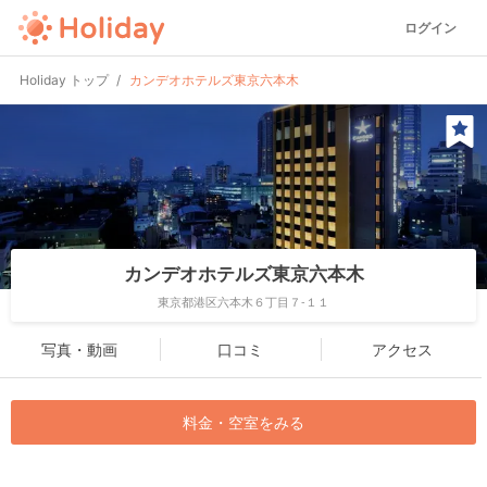
ログイン
Holiday トップ
カンデオホテルズ東京六本木
カンデオホテルズ東京六本木
東京都港区六本木６丁目７-１１
写真・動画
口コミ
アクセス
料金・空室をみる