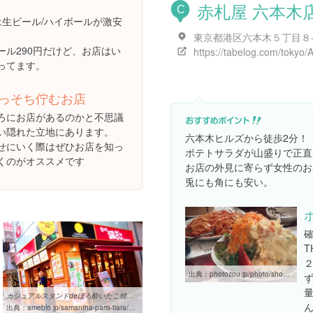
赤札屋 六本木
C
は生ビール/ハイボールが激安
東京都港区六本木５丁目８
ール290円だけど、お店はい
ってます。
っそち佇むお店
ろにお店があるのかと不思議
い隠れた立地にあります。
六本木ヒルズから徒歩2分！
せにいく際はぜひお店を知っ
ポテトサラダが山盛りで正直
くのがオススメです
お店の外見に寄らず女性のお
兎にも角にも安い。
確
T
出典：
photozou.jp/photo/show/2008173/158031789
カジュアルスタンドdeほろ酔いたこ焼き♥築地銀だこハイボール酒場 ...
出典：
ameblo.jp/samantha-paris-tiara/entry-11849856616.html