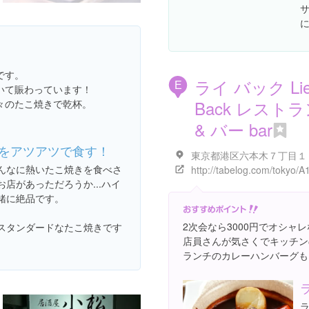
です。
ライ バック Li
E
いて賑わっています！
Back レスト
々のたこ焼きで乾杯。
& バー bar
をアツアツで食す！
んなに熱いたこ焼きを食べさ
店があっただろうか...ハイ
緒に絶品です。
2次会なら3000円でオシャ
スタンダードなたこ焼きです
店員さんが気さくでキッチン
ランチのカレーハンバーグも
ラ