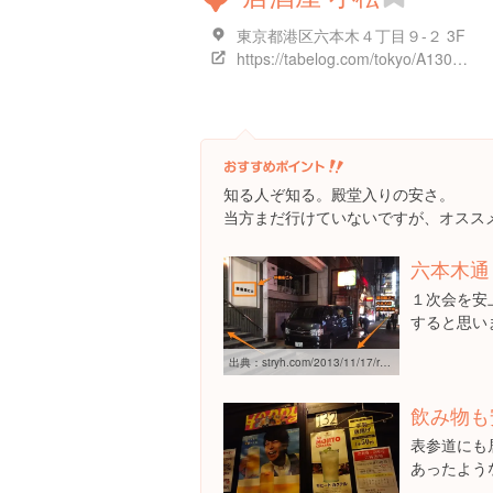
東京都港区六本木４丁目９-２ 3F
https://tabelog.com/tokyo/A1307/A130701/13060057/
知る人ぞ知る。殿堂入りの安さ。
当方まだ行けていないですが、オスス
六本木通
１次会を安
すると思い
出典：
stryh.com/2013/11/17/roppongi-kasetsuizakaya-komatsu
飲み物も
表参道にも
あったような.