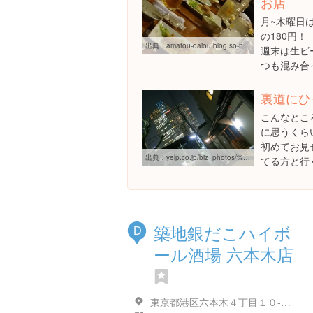
お店
月~木曜日
の180円！
出典：
amatou-daiou.blog.so-net.ne.jp/2013-03-29-1
週末は生ビ
つも混み合
裏道にひ
こんなとこ
に思うくら
初めてお見
出典：
yelp.co.jp/biz_photos/%E3%81%99%E3%81%97%E5%B1%85%E9%85%92%E5%B1%8B%E6%9D%BE%E3%81%A1%E3%82%83%E3%82%93-%E6%B8%AF%E5%8C%BA?select=Crz41G1x7vyVbvbXnk0N9g
てる方と行
築地銀だこハイボ
D
ール酒場 六本木店
東京都港区六本木４丁目１０-６ 六本木店