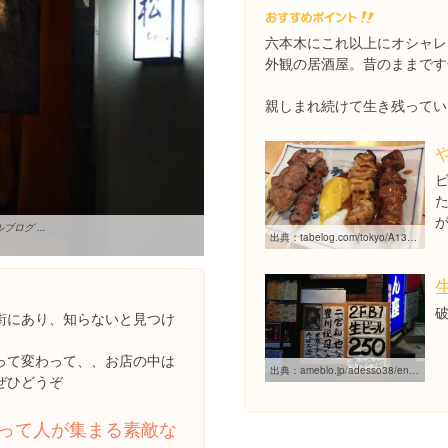
六本木にこれ以上にオシャレ
外観の居酒屋。昔のままです
親しまれ続けて生き残ってい
ログ ...
出典：
tabelog.com/tokyo/A1307/A130701/13013683
街にあり、知らないと見つけ
って変わって、、お店の中は
出典：
ameblo.jp/adesso38/entry-11557649807.html
ぜひどうぞ
って人が集まる素敵な