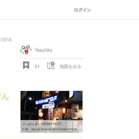
ログイン
/12/13
railroad
train
comic
mountain
sports
fishing
bbq
fashion
tradition
music
baby
camera
amusement
aquarium
sea
ball
baer
bell
park
Yasuhiko
21
地図をみる
ぽん
28.522 px
ろっぽん座 | CROWN NOTE
出典：
sky.ap.teacup.com/crownnote/804.html