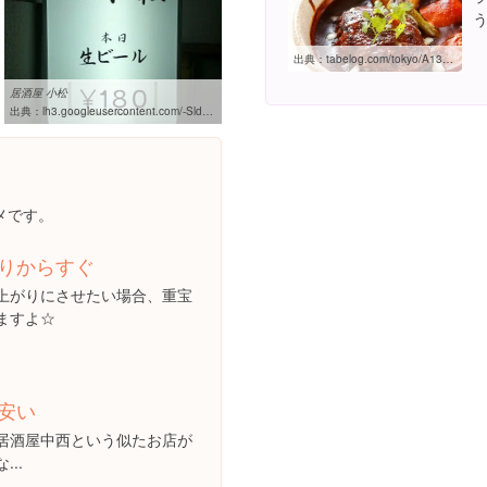
出典：
tabelog.com/tokyo/A1307/A130701/13110044
居酒屋 小松
出典：
lh3.googleusercontent.com/-SldKi83SjEg/UI40WiuSu5I/AAAAAAAARy4/uCpY45iW6lY/w460-h310-s0/IMG_20120926_235959.jpg
メです。
りからすぐ
上がりにさせたい場合、重宝
ますよ☆
安い
居酒屋中西という似たお店が
..