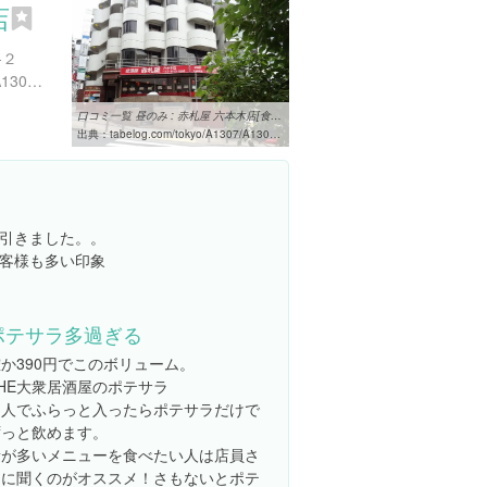
店
-２
https://tabelog.com/tokyo/A1307/A130701/13112331/
口コミ一覧 昼のみ : 赤札屋 六本木店[食べログ]
出典：
tabelog.com/tokyo/A1307/A130701/13112331/dtlrvwlst/COND-1/smp2
引きました。。
客様も多い印象
ポテサラ多過ぎる
か390円でこのボリューム。
HE大衆居酒屋のポテサラ
２人でふらっと入ったらポテサラだけで
ずっと飲めます。
量が多いメニューを食べたい人は店員さ
んに聞くのがオススメ！さもないとポテ