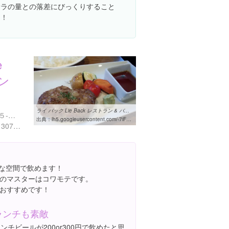
サラの量との落差にびっくりすること
に！
e
ラン
ライ バック Lie Back レストラン & バー bar
東京都港区六本木７丁目１５-２５ セブンスビル 2F
出典：
lh5.googleusercontent.com/-7iFwspXnOjw/UG0G7tQlllI/AAAAAAABkuA/9HR1SKtMnVk/w460-h310-s0/03%2B-%2B1
http://tabelog.com/tokyo/A1307/A130701/13110044/
レな空間で飲めます！
のマスターはコワモテです。
おすすめです！
ランチも素敵
ンチビールが200or300円で飲めたと思