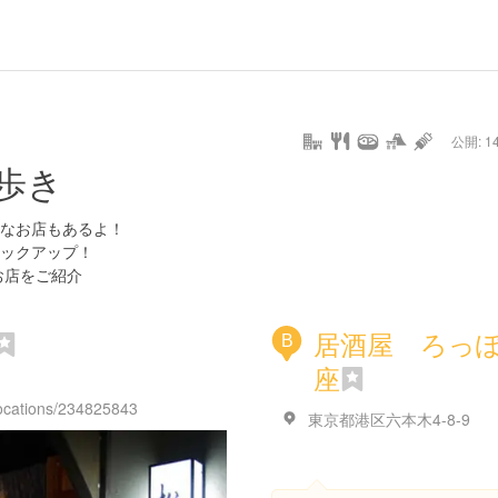
de
hot
type
star
camera
home
settings
profile
print
rank
mail
lock
calendar
access
公開: 14
drive
walking
cycling
nature
stroll
art
camp
history
castle
temple
cafe
gourmet
onsen
outdoor
world
public bath
shopping
general
歩き
heritage
store
hyogo
なお店もあるよ！
ックアップ！
お店をご紹介
居酒屋 ろっ
B
座
locations/234825843
東京都港区六本木4-8-9