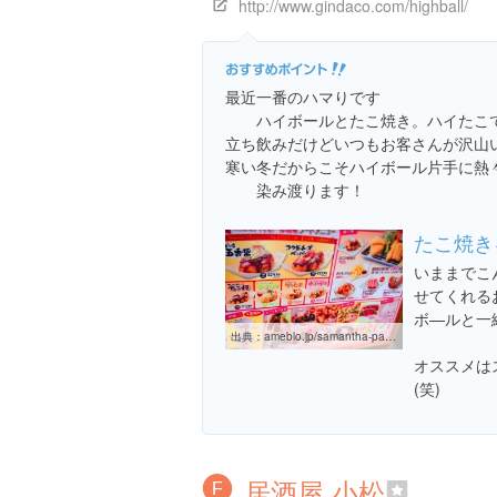
http://www.gindaco.com/highball/
最近一番のハマりです
ハイボールとたこ焼き。ハイたこ
立ち飲みだけどいつもお客さんが沢山
寒い冬だからこそハイボール片手に熱
染み渡ります！
たこ焼き
いままでこ
せてくれるお
ボ—ルと一
出典：
ameblo.jp/samantha-paris-tiara/entry-11849856616.html
オススメは
(笑)
居酒屋 小松
F