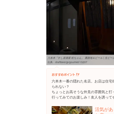
六本木「すし居酒屋 松ちゃん」 裏路地＆ビール | 生ビールブ
出典：
draftbeer.jp/gourmet/15207
六本木一番の隠れた名店。お店は住宅
られない？
ちょっとお高そうな外見の雰囲気と打
行ってみてのお楽しみ！友人を誘って
活気があ