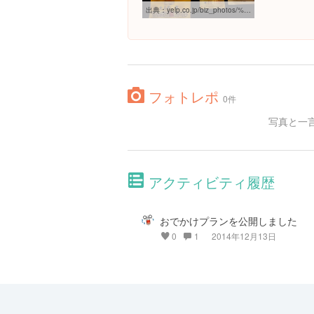
出典：
yelp.co.jp/biz_photos/%E5%B1%85%E9%85%92%E5%B1%8B-%E5%B0%8F%E6%9D%BE-%E6%B8%AF%E5%8C%BA?select=o_wh9N-Yi4IgkhrNKKveSg
フォトレポ
0件
写真と一
アクティビティ履歴
おでかけプランを公開しました
0
1
2014年12月13日