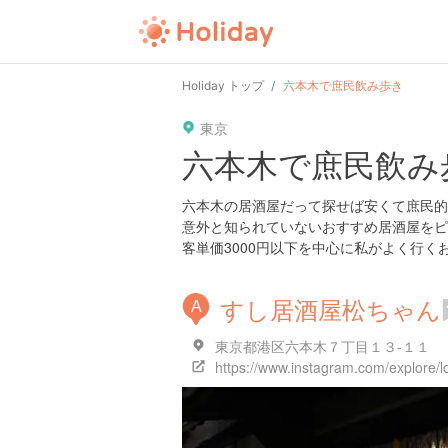
user
pin
tel
time
url
gui
Holiday トップ
六本木で庶民飲み歩き
東京
date
child
solitary
pet
六本木で庶民飲み
tokyo
kanagawa
osaka
kyoto
六本木の居酒屋だって探せば安くて庶民的
意外と知られていないおすすめ居酒屋をピ
客単価3000円以下を中心に私がよく行く
すし居酒屋松ちゃん
A
東京都港区六本木７丁目１３-１１
https://www.instagram.com/explore/