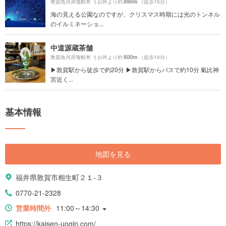
890m
敦賀魚河岸海鮮丼 うお吟より約
（徒歩15分）
海の見える公園なのですが、クリスマス時期には光のトンネル
のイルミネーショ...
中道源蔵茶舗
600m
敦賀魚河岸海鮮丼 うお吟より約
（徒歩10分）
▶︎敦賀駅から徒歩で約20分 ▶︎敦賀駅からバスで約10分 氣比神
宮近く...
基本情報
地図を見る
福井県敦賀市相生町２１-３
0770-21-2328
営業時間外
11:00～14:30
https://kaisen-uogin.com/