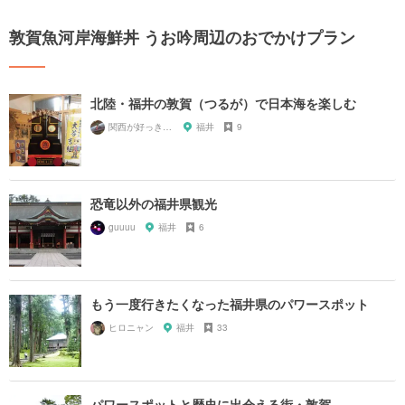
敦賀魚河岸海鮮丼 うお吟周辺のおでかけプラン
北陸・福井の敦賀（つるが）で日本海を楽しむ
関西が好っきゃねん
福井
9
恐竜以外の福井県観光
guuuu
福井
6
もう一度行きたくなった福井県のパワースポット
ヒロニャン
福井
33
パワースポットと歴史に出会える街・敦賀