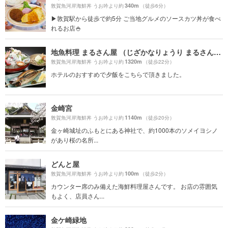
340m
敦賀魚河岸海鮮丼 うお吟より約
（徒歩6分）
▶︎敦賀駅から徒歩で約5分 ご当地グルメのソースカツ丼が食べ
れるお店🍚
地魚料理 まるさん屋 （じざかなりょうり まるさんや）
1320m
敦賀魚河岸海鮮丼 うお吟より約
（徒歩22分）
ホテルのおすすめで夕飯をこちらで頂きました。
金崎宮
1140m
敦賀魚河岸海鮮丼 うお吟より約
（徒歩20分）
金ヶ崎城址のふもとにある神社で、約1000本のソメイヨシノ
があり桜の名所...
どんと屋
100m
敦賀魚河岸海鮮丼 うお吟より約
（徒歩2分）
カウンター席のみ備えた海鮮料理屋さんです。 お店の雰囲気
もよく、店員さん...
金ケ崎緑地