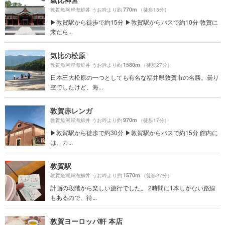
氣比神宮
770m
敦賀魚河岸海鮮丼 うお吟より約
（徒歩13分）
▶︎敦賀駅から徒歩で約15分 ▶︎敦賀駅からバスで約10分 敦賀に
来たら...
気比の松原
1580m
敦賀魚河岸海鮮丼 うお吟より約
（徒歩27分）
日本三大松原の一つとしても有名な福井県敦賀市の名勝。曇り
空でしたけど、海...
敦賀赤レンガ
970m
敦賀魚河岸海鮮丼 うお吟より約
（徒歩17分）
▶︎敦賀駅から徒歩で約30分 ▶︎敦賀駅からバスで約15分 館内に
は、カ...
敦賀駅
1570m
敦賀魚河岸海鮮丼 うお吟より約
（徒歩27分）
計画の段階から楽しい旅行でした。 2時間に1本しかない路線
もあるので、待...
敦賀ヨーロッパ軒 本店