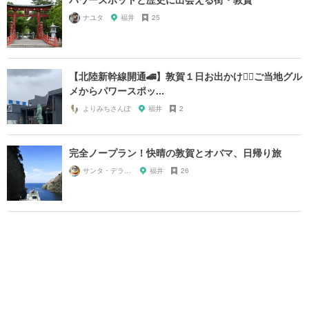
ナユタ
福井
25
【北陸新幹線開通🚄】敦賀１日お出かけ🚶‍♂️ご当地グル
メからパワースポッ...
よりみちさんぽ
福井
2
完全ノープラン！快晴の敦賀とオバマ、日帰り旅
サンタ・デラックス
福井
26