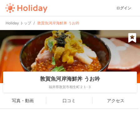
ログイン
Holiday トップ
敦賀魚河岸海鮮丼 うお吟
敦賀魚河岸海鮮丼 うお吟
福井県敦賀市相生町２１-３
写真・動画
口コミ
アクセス